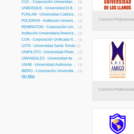
CUC - Corporación Universitaria de la Costa
(1)
UNBOSQUE - Universidad El Bosque
(1)
FUNLAM - Universidad Católica Luis Amigó
(1)
Carreras Profesionale
POLIGRAN - Institución Universitaria Politécnico Grancolombiano
(1)
REMINGTON - Corporación Universitaria Remington
(1)
Institución Universitaria Americana
(1)
CUN - Corporación Unificada Nacional de Educación Superior
(1)
USTA - Universidad Santo Tomás
(1)
UNIPILOTO - Universidad Piloto de Colombia
(1)
UMANIZALES - Universidad de Manizales
(1)
UNAB - Universidad Autónoma de Bucaramanga
(1)
IBERO - Corporación Universitaria Iberoamericana
(1)
Ver Más
UCompensar - Fundación Universitaria Compensar
(1)
Carreras Profesionale