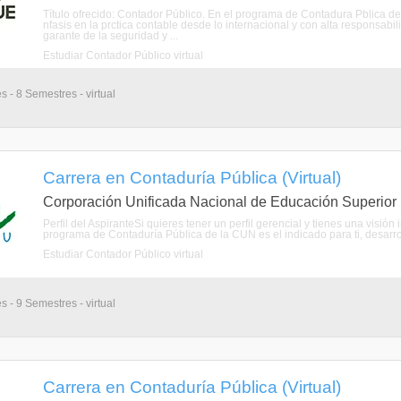
Título ofrecido: Contador Público. En el programa de Contadura Pblica d
nfasis en la prctica contable desde lo internacional y con alta responsab
garante de la seguridad y ...
Estudiar Contador Público virtual
s - 8 Semestres - virtual
Carrera en Contaduría Pública (Virtual)
Corporación Unificada Nacional de Educación Superior
Perfil del AspiranteSi quieres tener un perfil gerencial y tienes una visión
programa de Contaduría Pública de la CUN es el indicado para ti, desarrol
Estudiar Contador Público virtual
s - 9 Semestres - virtual
Carrera en Contaduría Pública (Virtual)