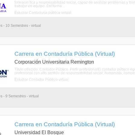
formacin tica y responsabilidad social, capaz de analizar problemas y f
trabajar en equipo. Est forma ...
Estudiar Contaduría pública virtual
s - 10 Semestres - virtual
Carrera en Contaduría Pública (Virtual)
Corporación Universitaria Remington
Título ofrecido: Contador Público. Perfil profesionalEl contador públic
profesional con alto sentido de responsabilidad social; humanista, compet
Estudiar Contador Público virtual
s - 9 Semestres - virtual
Carrera en Contaduría Pública (Virtual)
Universidad El Bosque