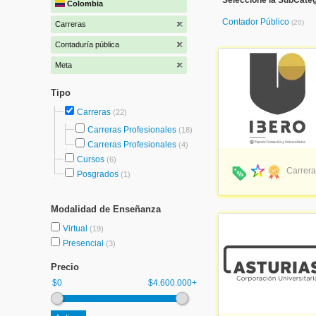
Seleccione la SubCateg
Colombia
Contador Público
(20)
Carreras
Contaduría pública
Meta
Tipo
Carreras
(22)
Carreras Profesionales
(18)
Carreras Profesionales
(4)
Cursos
(6)
Carrera
Posgrados
(1)
Modalidad de Enseñanza
Virtual
(19)
Presencial
(3)
Precio
$0
$4.600.000+