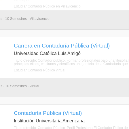
la recuper ...
Estudiar Contador Público en Villavicencio
s - 10 Semestres - Villavicencio
Carrera en Contaduría Pública (Virtual)
Universidad Católica Luis Amigó
Título ofrecido: Contador público. Formar profesionales bajo una filosof
principios éticos, cristianos y científicos un ejercicio de la Contaduria que 
Estudiar Contador Público virtual
s - 10 Semestres - virtual
Contaduría Pública (Virtual)
Institución Universitaria Americana
Título ofrecido: Contador Público. Perfil ProfesionalEl Contador Pblico d