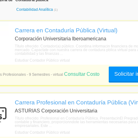
oría de "Contaduría pública"
Contabilidad Analítica
(1)
Carrera en Contaduría Pública (Virtual)
Corporación Universitaria Iberoamericana
Título ofrecido: Contador(a) público. Coordina informacin financiera de
mercado. Capactate con nuestra carrera de contadura pblica virtual para 
contabilidad y las finanzas ...
Estudiar Contador Público virtual
Solicitar
Consultar Costo
s Profesionales - 9 Semestres - virtual
Carrera Profesional en Contaduría Pública (Vir
ASTURIAS Corporación Universitaria
Título ofrecido: Profesional en Contaduría Pública. PresentacinEl Pregra
contable y financiero, proporcionndote las herramientas necesarias para 
empresariales. Este ...
Estudiar Contador Público virtual