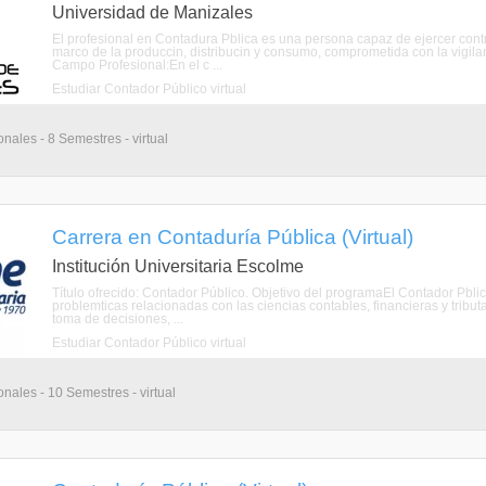
Universidad de Manizales
El profesional en Contadura Pblica es una persona capaz de ejercer control
marco de la produccin, distribucin y consumo, comprometida con la vigilan
Campo Profesional:En el c ...
Estudiar Contador Público virtual
nales - 8 Semestres - virtual
Carrera en Contaduría Pública (Virtual)
Institución Universitaria Escolme
Título ofrecido: Contador Público. Objetivo del programaEl Contador Pbl
problemticas relacionadas con las ciencias contables, financieras y tribut
toma de decisiones, ...
Estudiar Contador Público virtual
nales - 10 Semestres - virtual