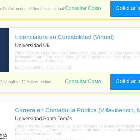
Solicitar
Consultar Costo
s Profesionales - 8 Semestres - virtual
Licenciatura en Contabilidad (Virtual)
Universidad Uk
Título ofrecido: Licenciado en Contabilidad. La Contabilidad es fundame
licenciatura aprenders a manejar registros financieros, cumplir obligacion
buscas estabilidad laboral y ...
Estudiar Contador Público virtual
Solicitar
Consultar Costo
fesionales - 32 Meses - virtual
Carrera en Contaduría Pública (Villavicencio, 
Universidad Santo Tomás
Título ofrecido: Contador Público. MisinInspirado en el pensamiento hum
Pblica promueve la formacin integral de profesionales de la disciplina c
procesos de enseanza, apr ...