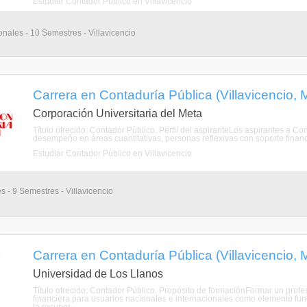
Estudiar Contador Público en Villavicencio
onales - 10 Semestres - Villavicencio
Carrera en Contaduría Pública (Villavicencio, 
Corporación Universitaria del Meta
Título ofrecido: Contador Público. Perfil del aspiranteLos aspirantes a Co
desempeño en áreas cuantitativas, personas reflexivas con soporte financie
Estudiar Contador Público en Villavicencio
s - 9 Semestres - Villavicencio
Carrera en Contaduría Pública (Villavicencio, 
Universidad de Los Llanos
Título ofrecido: Contador Público. Propósito de formaciónFormar un profe
financiera para usuarios nacionales e internacionales como elemento fu