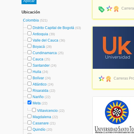
Carrera
Ubicación
Colombia
(521)
Distrito Capital de Bogotá
(63)
Antioquia
(39)
Valle del Cauca
(36)
Boyacá
(28)
Cundinamarca
(25)
Cauca
(25)
Santander
(24)
Huila
(24)
Bolívar
(24)
Carreras Pro
Atlántico
(24)
Risaralda
(22)
Nariño
(22)
Meta
(22)
Villavicencio
(22)
Magdalena
(22)
Casanare
(21)
Quindío
(20)