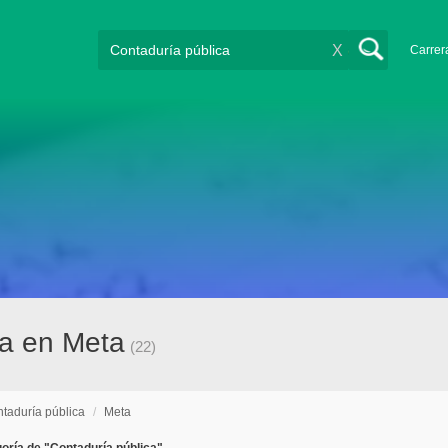
X
Carrer
ca en Meta
(22)
taduría pública
/
Meta