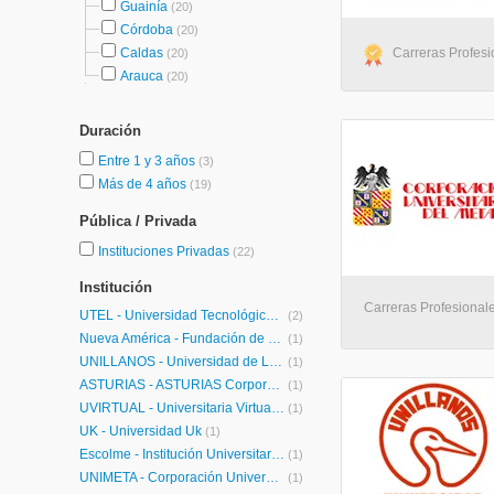
Guainía
(20)
Córdoba
(20)
Caldas
Carreras Profesi
(20)
Arauca
(20)
Duración
Entre 1 y 3 años
(3)
Más de 4 años
(19)
Pública / Privada
Instituciones Privadas
(22)
Institución
Carreras Profesionale
UTEL - Universidad Tecnológica Latinoamericana en Línea Colombia
(2)
Nueva América - Fundación de Educación Superior
(1)
UNILLANOS - Universidad de Los Llanos
(1)
ASTURIAS - ASTURIAS Corporación Universitaria
(1)
UVIRTUAL - Universitaria Virtual Internacional
(1)
UK - Universidad Uk
(1)
Escolme - Institución Universitaria Escolme
(1)
UNIMETA - Corporación Universitaria del Meta
(1)