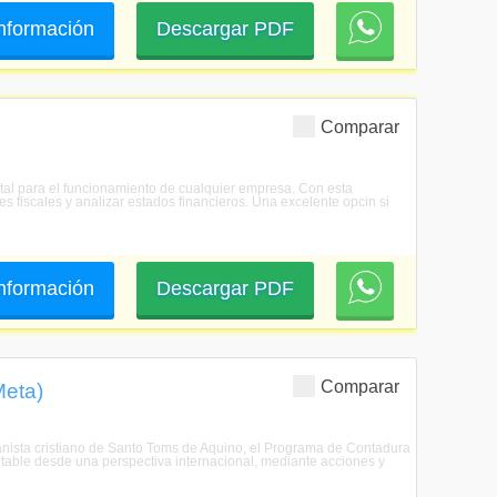
 información
Descargar PDF
Comparar
ntal para el funcionamiento de cualquier empresa. Con esta
es fiscales y analizar estados financieros. Una excelente opcin si
 información
Descargar PDF
Comparar
Meta)
anista cristiano de Santo Toms de Aquino, el Programa de Contadura
ontable desde una perspectiva internacional, mediante acciones y