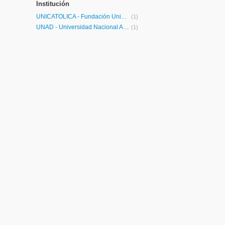
Institución
UNICATÓLICA - Fundación Universitaria Católica Lumen Gentium
(1)
UNAD - Universidad Nacional Abierta y a Distancia
(1)