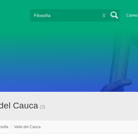
X
Carrer
 del Cauca
(2)
osofía
/
Valle del Cauca