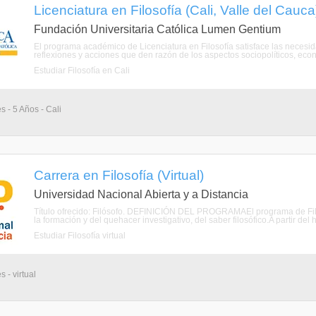
Licenciatura en Filosofía (Cali, Valle del Cauca
Fundación Universitaria Católica Lumen Gentium
El programa académico de Licenciatura en Filosofía satisface las nece
reflexiones y acciones que den razón de los aspectos sociopolíticos, econó
Estudiar Filosofía en Cali
s - 5 Años - Cali
Carrera en Filosofía (Virtual)
Universidad Nacional Abierta y a Distancia
Título ofrecido: Filósofo. DEFINICIÓN DEL PROGRAMAEl programa de Filos
la formación y del quehacer investigativo, del saber filosófico.A partir del h
Estudiar Filosofía virtual
 - virtual