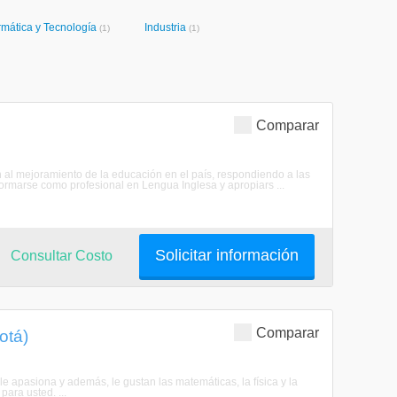
rmática y Tecnología
Industria
(1)
(1)
Comparar
n al mejoramiento de la educación en el país, respondiendo a las
formarse como profesional en Lengua Inglesa y apropiars ...
Solicitar información
Consultar Costo
Comparar
otá)
 apasiona y además, le gustan las matemáticas, la física y la
ara usted. ...