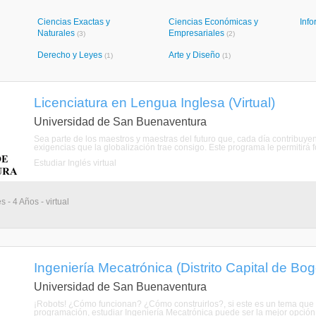
Ciencias Exactas y
Ciencias Económicas y
Info
Naturales
Empresariales
(3)
(2)
Derecho y Leyes
Arte y Diseño
(1)
(1)
Licenciatura en Lengua Inglesa (Virtual)
Universidad de San Buenaventura
Sea parte de los maestros y maestras del futuro que, cada día contribuye
exigencias que la globalización trae consigo. Este programa le permitirá 
Estudiar Inglés virtual
 - 4 Años - virtual
Ingeniería Mecatrónica (Distrito Capital de Bog
Universidad de San Buenaventura
¡Robots! ¿Cómo funcionan? ¿Cómo construirlos?, si este es un tema que le
programación, estudiar Ingeniería Mecatrónica puede ser la mejor opción p