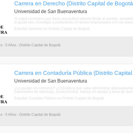
Carrera en Derecho (Distrito Capital de Bogotá
Universidad de San Buenaventura
Si usted considera que tiene una actitud abierta frente al cambio, sensibi
le gusta leer, investigar y profundizar en temas relacionados con las leyes 
Estudiar Derecho en Distrito Capital de Bogotá
s - 5 Años - Distrito Capital de Bogotá
Carrera en Contaduría Pública (Distrito Capita
Universidad de San Buenaventura
¿Le gustan los números? ¿Considera que sabe administrar adecuadamente
habilidades de liderazgo, productividad, trabajo en equipo y toma de dec
Estudiar Contador Público en Distrito Capital de Bogotá
s - 5 Años - Distrito Capital de Bogotá