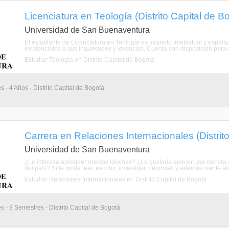
Licenciatura en Teología (Distrito Capital de B
Universidad de San Buenaventura
El estudiante de Licenciatura en Teología es inquieto intelectual y esp
existenciales a sus inquietudes y vivencias. Cuenta con disposición para 
Estudiar Teología en Distrito Capital de Bogotá
s - 4 Años - Distrito Capital de Bogotá
Carrera en Relaciones Internacionales (Distrit
Universidad de San Buenaventura
¿Le interesa aprender nuevos idiomas? ¿Le gustaría ejercer una carrera q
del país? Sí le gusta leer, escribir, investigar, negociar, y además siente af
Estudiar Relaciones Internacionales en Distrito Capital de Bogotá
s - 9 Semestres - Distrito Capital de Bogotá