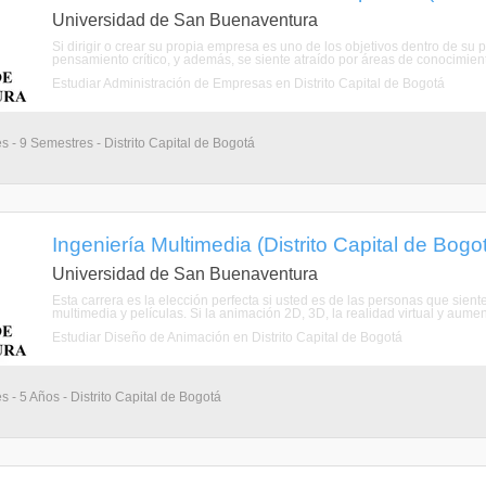
Universidad de San Buenaventura
Si dirigir o crear su propia empresa es uno de los objetivos dentro de su 
pensamiento crítico, y además, se siente atraído por áreas de conocimient
Estudiar Administración de Empresas en Distrito Capital de Bogotá
s - 9 Semestres - Distrito Capital de Bogotá
Ingeniería Multimedia (Distrito Capital de Bogo
Universidad de San Buenaventura
Esta carrera es la elección perfecta si usted es de las personas que sient
multimedia y películas. Si la animación 2D, 3D, la realidad virtual y aume
Estudiar Diseño de Animación en Distrito Capital de Bogotá
s - 5 Años - Distrito Capital de Bogotá