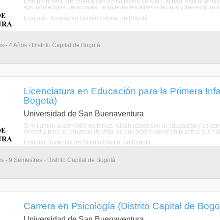
Este programa que cuenta con acreditación de Alta Calidad, está orient
sus inquietudes personales, a quienes les atrae la lectura y tienen gran int
Estudiar Filosofía en Distrito Capital de Bogotá
s - 4 Años - Distrito Capital de Bogotá
Licenciatura en Educación para la Primera Infan
Bogotá)
Universidad de San Buenaventura
Si le llaman la atención los temas relacionados con la educación y es ad
necesita para su proyecto de vida, ya que podrá poner en práctica sus habi
Estudiar Docencia en Distrito Capital de Bogotá
s - 9 Semestres - Distrito Capital de Bogotá
Carrera en Psicología (Distrito Capital de Bogo
Universidad de San Buenaventura