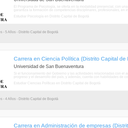
El Programa de Psicología, se oferta en la modalidad presencial, con una
garantiza la formación de competencias disciplinares, profesionales, en in
Estudiar Psicología en Distrito Capital de Bogotá
s - 5 Años - Distrito Capital de Bogotá
Carrera en Ciencia Política (Distrito Capital de
Universidad de San Buenaventura
Si el funcionamiento del Gobierno y las actividades relacionadas con el anál
progreso y el desarrollo del país, y además, cuenta con habilidades de com
Estudiar Ciencias Políticas en Distrito Capital de Bogotá
s - 4 Años - Distrito Capital de Bogotá
Carrera en Administración de empresas (Distri