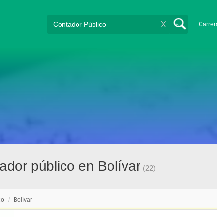
X
Carrer
dor público en Bolívar
(22)
co
/
Bolívar