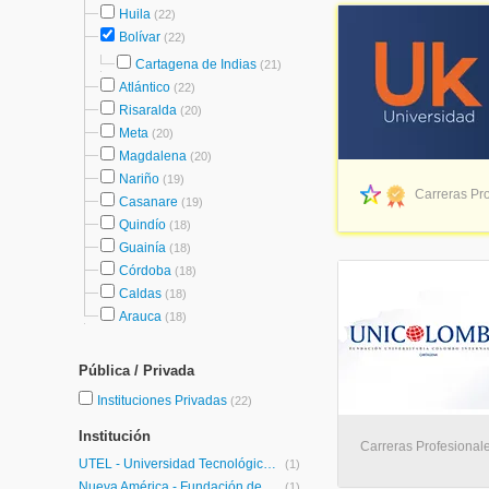
Huila
(22)
Bolívar
(22)
Cartagena de Indias
(21)
Atlántico
(22)
Risaralda
(20)
Meta
(20)
Magdalena
(20)
Nariño
(19)
Carreras Pro
Casanare
(19)
Quindío
(18)
Guainía
(18)
Córdoba
(18)
Caldas
(18)
Arauca
(18)
Pública / Privada
Instituciones Privadas
(22)
Institución
Carreras Profesionale
UTEL - Universidad Tecnológica Latinoamericana en Línea Colombia
(1)
Nueva América - Fundación de Educación Superior
(1)