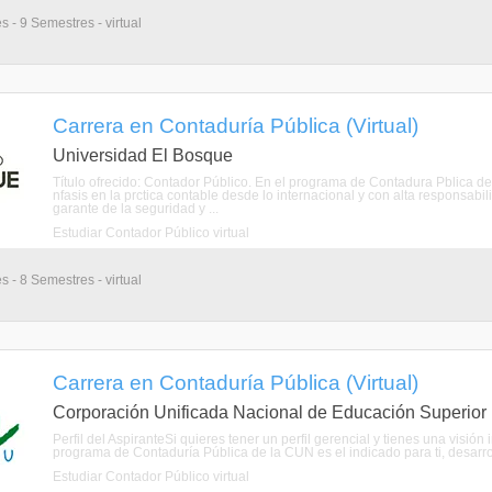
s - 9 Semestres - virtual
Carrera en Contaduría Pública (Virtual)
Universidad El Bosque
Título ofrecido: Contador Público. En el programa de Contadura Pblica d
nfasis en la prctica contable desde lo internacional y con alta responsab
garante de la seguridad y ...
Estudiar Contador Público virtual
s - 8 Semestres - virtual
Carrera en Contaduría Pública (Virtual)
Corporación Unificada Nacional de Educación Superior
Perfil del AspiranteSi quieres tener un perfil gerencial y tienes una visión
programa de Contaduría Pública de la CUN es el indicado para ti, desarrol
Estudiar Contador Público virtual