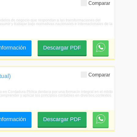
Comparar
 modelos de negocio que respondan a las transformaciones del
asumir y trabajar bajo normativas nacionales e internacionales de la
 información
Descargar PDF
Comparar
tual)
do en Contadura Pblica destaca por una formacin integral en el mbito
comprender y aplicar los principios contables en diversos contextos
 información
Descargar PDF