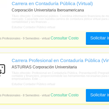
Carrera en Contaduría Pública (Virtual)
Corporación Universitaria Iberoamericana
Título ofrecido: Contador(a) público. Coordina informacin financiera de
mercado. Capactate con nuestra carrera de contadura pblica virtual para 
contabilidad y las finanzas ...
Estudiar Contador Público virtual
Solicitar
Consultar Costo
s Profesionales - 9 Semestres - virtual
Carrera Profesional en Contaduría Pública (Vir
ASTURIAS Corporación Universitaria
Título ofrecido: Profesional en Contaduría Pública. PresentacinEl Pregra
contable y financiero, proporcionndote las herramientas necesarias para 
empresariales. Este ...
Estudiar Contador Público virtual
Solicitar
Consultar Costo
s Profesionales - 8 Semestres - virtual