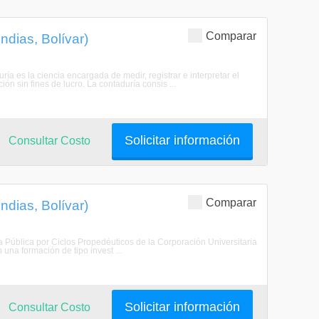
Comparar
ndias, Bolívar)
ía es la ciencia encargada de medir, registrar e interpretar el
n sin fines de lucro. La contaduría consis ...
Solicitar información
Consultar Costo
Comparar
ndias, Bolívar)
 Pública por Ciclos Propedéuticos de la Corporación Universitaria
na formación de tipo invest ...
Solicitar información
Consultar Costo