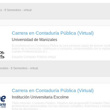
s - 9 Semestres - virtual
Carrera en Contaduría Pública (Virtual)
Universidad de Manizales
El profesional en Contadura Pblica es una persona capaz de ejercer control
marco de la produccin, distribucin y consumo, comprometida con la vigilan
Campo Profesional:En el c ...
Estudiar Contador Público virtual
nales - 8 Semestres - virtual
Carrera en Contaduría Pública (Virtual)
Institución Universitaria Escolme
Título ofrecido: Contador Público. Objetivo del programaEl Contador Pbl
problemticas relacionadas con las ciencias contables, financieras y tribut
toma de decisiones, ...