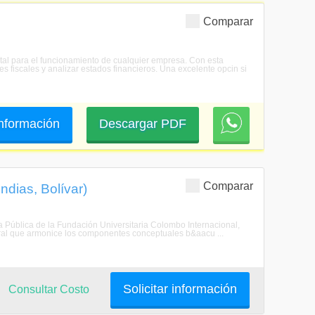
Comparar
ntal para el funcionamiento de cualquier empresa. Con esta
es fiscales y analizar estados financieros. Una excelente opcin si
 información
Descargar PDF
Comparar
ndias, Bolívar)
a Pública de la Fundación Universitaria Colombo Internacional,
gral que armonice los componentes conceptuales b&aacu ...
Solicitar información
Consultar Costo