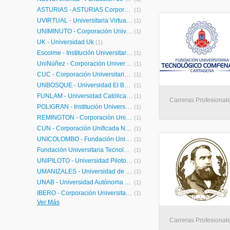
ASTURIAS - ASTURIAS Corporación Universitaria
(1)
UVIRTUAL - Universitaria Virtual Internacional
(1)
UNIMINUTO - Corporación Universitaria Minuto de Dios
(1)
UK - Universidad Uk
(1)
Escolme - Institución Universitaria Escolme
(1)
UniNúñez - Corporación Universitaria Rafael Núñez
(1)
CUC - Corporación Universitaria de la Costa
(1)
UNBOSQUE - Universidad El Bosque
(1)
FUNLAM - Universidad Católica Luis Amigó
(1)
Carreras Profesionale
POLIGRAN - Institución Universitaria Politécnico Grancolombiano
(1)
REMINGTON - Corporación Universitaria Remington
(1)
CUN - Corporación Unificada Nacional de Educación Superior
(1)
UNICOLOMBO - Fundación Universitaria Colombo Internacional
(1)
Fundación Universitaria Tecnológico Comfenalco
(1)
UNIPILOTO - Universidad Piloto de Colombia
(1)
UMANIZALES - Universidad de Manizales
(1)
UNAB - Universidad Autónoma de Bucaramanga
(1)
IBERO - Corporación Universitaria Iberoamericana
(1)
Ver Más
UCompensar - Fundación Universitaria Compensar
(1)
UNILIBRE - Universidad Libre
(1)
Carreras Profesionale