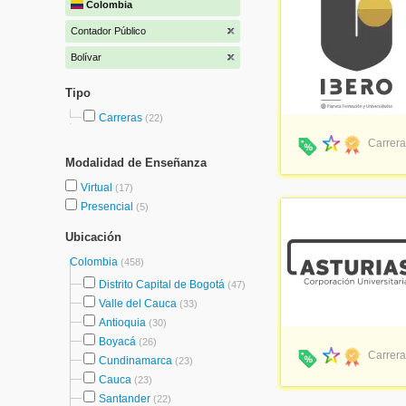
Colombia
Contador Público
Bolívar
Tipo
Carreras
(22)
Carrera
Modalidad de Enseñanza
Virtual
(17)
Presencial
(5)
Ubicación
Colombia
(458)
Distrito Capital de Bogotá
(47)
Valle del Cauca
(33)
Antioquia
(30)
Boyacá
(26)
Carrera
Cundinamarca
(23)
Cauca
(23)
Santander
(22)