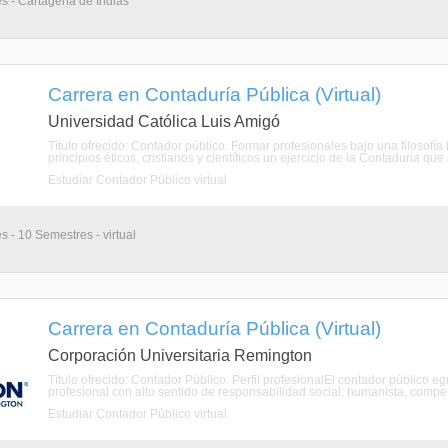
s - Cartagena de Indias
Carrera en Contaduría Pública (Virtual)
Universidad Católica Luis Amigó
Título ofrecido: Contador público. Formar profesionales bajo una filosof
principios éticos, cristianos y científicos un ejercicio de la Contaduria que 
Estudiar Contador Público virtual
s - 10 Semestres - virtual
Carrera en Contaduría Pública (Virtual)
Corporación Universitaria Remington
Título ofrecido: Contador Público. Perfil profesionalEl contador públic
profesional con alto sentido de responsabilidad social; humanista, compet
Estudiar Contador Público virtual