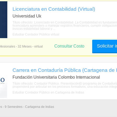
Licenciatura en Contabilidad (Virtual)
Universidad Uk
Título ofrecido: Licenciado en Contabilidad. La Contabilidad es fundame
licenciatura aprenders a manejar registros financieros, cumplir obligacion
buscas estabilidad laboral y ...
Estudiar Contador Público virtual
Solicitar
Consultar Costo
fesionales - 32 Meses - virtual
Carrera en Contaduría Pública (Cartagena de I
Fundación Universitaria Colombo Internacional
Título ofrecido: Contador Público. PresentaciónEl programa de Contadurí
propenderá por articular en los procesos formativos, una educación inte
Estudiar Contador Público en Cartagena de Indias
s - 9 Semestres - Cartagena de Indias