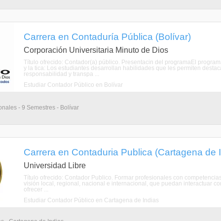
Carrera en Contaduría Pública (Bolívar)
Corporación Universitaria Minuto de Dios
Título ofrecido: Contador(a) público. Presentacin del programaEl program
y la tica: Los estudiantes desarrollan habilidades que les permiten dest
responsabilidad y transpa ...
Estudiar Contador Público en Bolívar
onales - 9 Semestres - Bolívar
Carrera en Contaduria Publica (Cartagena de I
Universidad Libre
Título ofrecido: Contador Publico. Formar profesionales con competencias
visión local, regional, nacional e internacional, que puedan interactuar 
ofrecer ...
Estudiar Contador Público en Cartagena de Indias