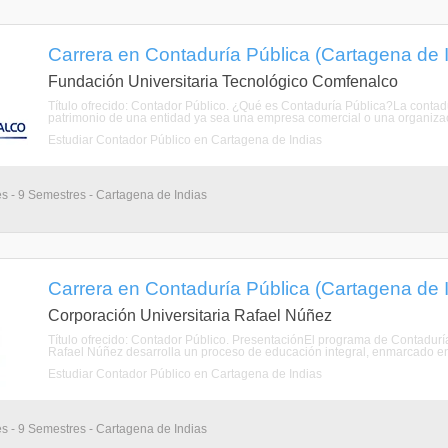
Carrera en Contaduría Pública (Cartagena de I
Fundación Universitaria Tecnológico Comfenalco
Título ofrecido: Contador Público. ¿Qué es Contaduría Pública?La contadur
patrimonio de una entidad ya sea una empresa comercial o una organizació
Estudiar Contador Público en Cartagena de Indias
s - 9 Semestres - Cartagena de Indias
Carrera en Contaduría Pública (Cartagena de I
Corporación Universitaria Rafael Núñez
Título ofrecido: Contador Público. PresentaciónEl programa de Contaduría
Rafael Núñez desarrolla un proceso de educación integral, enmarcado en u
Estudiar Contador Público en Cartagena de Indias
s - 9 Semestres - Cartagena de Indias