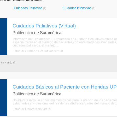
oría de "Cuidado de la Salud"
Cuidados Paliativos
Cuidados Intensivos
(2)
(1)
Cuidados Paliativos (Virtual)
Politécnico de Suramérica
Informacin del Diplomado: El Diplomado en Cuidados Paliativos ofrece un
especializarse en el cuidado de pacientes con enfermedades avanzadas o
cuidados paliativos, el manejo ...
Estudiar Cuidados Paliativos virtual
s - virtual
Cuidados Básicos al Paciente con Heridas UPP
Politécnico de Suramérica
ObjetivoDesarrollar conocimientos bsicos para la atencin de los paciente
Estudiantes y Profesional del rea de la salud encargados del manejo de p
Estudiar Fisioterapia virtual