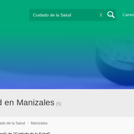
X
Carrer
d en Manizales
(5)
ado de la Salud
/
Manizales