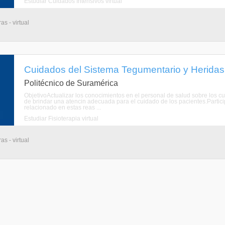
Estudiar Cuidados Intensivos virtual
s - virtual
Cuidados del Sistema Tegumentario y Heridas 
Politécnico de Suramérica
ObjetivoActualizar los conocimientos en el personal de salud sobre los cu
de brindar una atencin adecuada para el cuidado de los pacientes.Partici
relacionado en estas reas ...
Estudiar Fisioterapia virtual
s - virtual