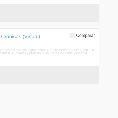
Comparar
Crónicas (Virtual)
idados del sistema tegumentario y de las heridas crnicas, con el fin
pantesEstudiantes y profesionales del rea de salud, personal