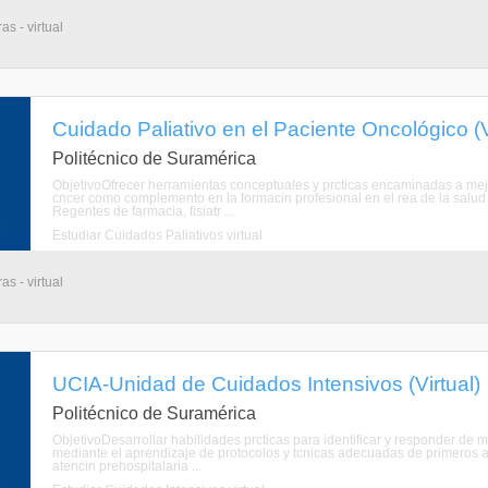
s - virtual
Cuidado Paliativo en el Paciente Oncológico (V
Politécnico de Suramérica
ObjetivoOfrecer herramientas conceptuales y prcticas encaminadas a me
cncer como complemento en la formacin profesional en el rea de la salud 
Regentes de farmacia, fisiatr ...
Estudiar Cuidados Paliativos virtual
s - virtual
UCIA-Unidad de Cuidados Intensivos (Virtual)
Politécnico de Suramérica
ObjetivoDesarrollar habilidades prcticas para identificar y responder de 
mediante el aprendizaje de protocolos y tcnicas adecuadas de primeros aux
atencin prehospitalaria ...