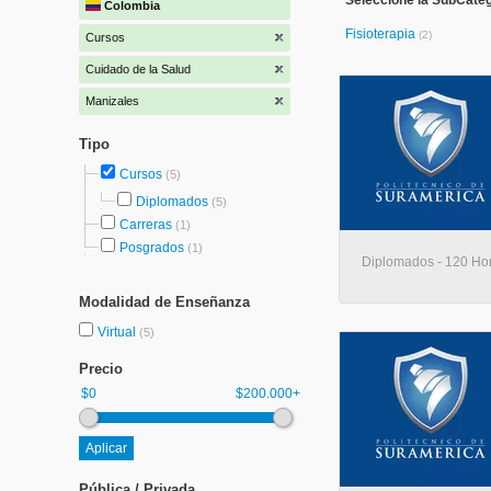
Seleccione la SubCateg
Colombia
Fisioterapia
(2)
Cursos
Cuidado de la Salud
Manizales
Tipo
Cursos
(5)
Diplomados
(5)
Carreras
(1)
Posgrados
(1)
Diplomados - 120 Hora
Modalidad de Enseñanza
Virtual
(5)
Precio
$0
$200.000+
Pública / Privada