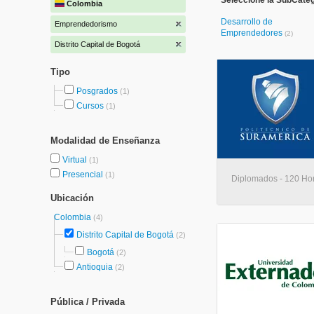
Seleccione la SubCate
Colombia
Desarrollo de
Emprendedorismo
Emprendedores
(2)
Distrito Capital de Bogotá
Tipo
Posgrados
(1)
Cursos
(1)
Modalidad de Enseñanza
Virtual
(1)
Presencial
(1)
Diplomados - 120 Hora
Ubicación
Colombia
(4)
Distrito Capital de Bogotá
(2)
Bogotá
(2)
Antioquia
(2)
Pública / Privada