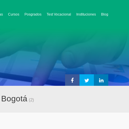
as
Cursos
Posgrados
Test Vocacional
Instituciones
Blog
e Bogotá
(2)