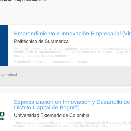
goría de "Emprendedorismo"
Emprendimiento e Innovación Empresarial (Vir
Politécnico de Suramérica
ObjetivoProporcionar a los participantes las herramientas conceptuales, 
identificacin de oportunidades, el diseo de modelos de negocio, la gestin 
escalamiento de los emprendimi ...
Estudiar Desarrollo de Emprendedores virtual
s - virtual
Especializacion en Innovacion y Desarrollo d
Distrito Capital de Bogotá)
Universidad Externado de Colombia
Título ofrecido: Especialista en Innovación y Desarrollo de Negocios. DIR
conocimiento relacionadas la Administración de Empresas, la Ingeniería, el