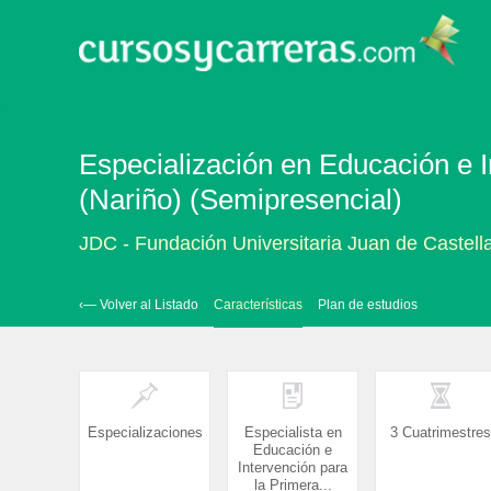
Especialización en Educación e I
(Nariño) (Semipresencial)
JDC - Fundación Universitaria Juan de Castell
‹— Volver al Listado
Características
Plan de estudios
Especializaciones
Especialista en
3 Cuatrimestres
Educación e
Intervención para
la Primera...