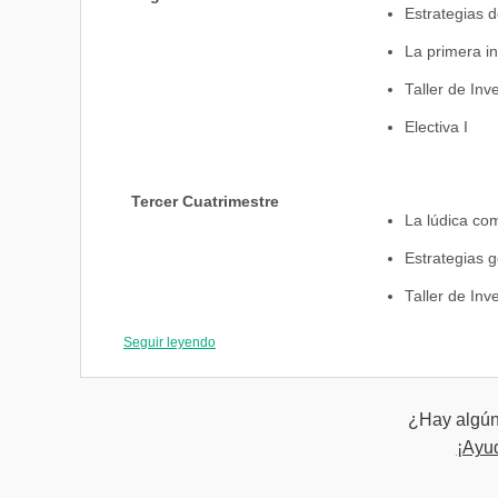
Estrategias d
La primera in
Taller de Inve
Electiva I
Tercer Cuatrimestre
La lúdica co
Estrategias g
Taller de Inve
Electiva II
Seguir leyendo
Electivas
¿Hay algún 
Inclusión
¡Ayu
Modelos Ped