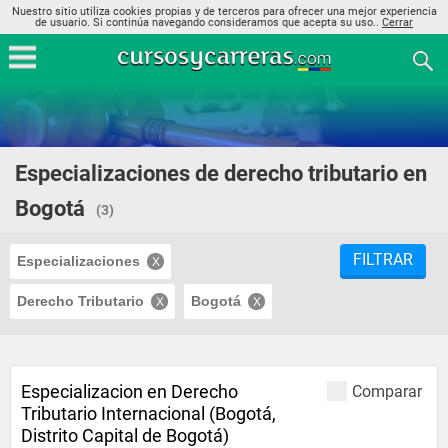
Nuestro sitio utiliza cookies propias y de terceros para ofrecer una mejor experiencia
de usuario. Si continúa navegando consideramos que acepta su uso..
Cerrar
Especializaciones de derecho tributario en
Bogotá
(3)
FILTRAR
Especializaciones
Derecho Tributario
Bogotá
Especializacion en Derecho
Comparar
Tributario Internacional (Bogotá,
Distrito Capital de Bogotá)