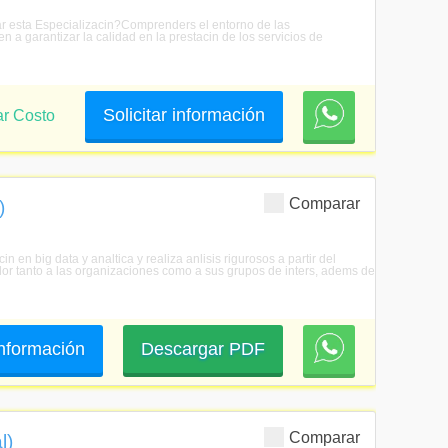
iar esta Especializacin?Comprenders el entorno de las
a garantizar la calidad en la prestacin de los servicios de
Solicitar información
ar Costo
Comparar
)
in en big data y analtica y realiza anlisis rigurosos a partir del
lor tanto a las organizaciones como a sus grupos de inters, adems de
 información
Descargar PDF
Comparar
l)