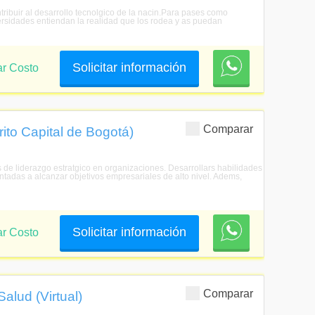
tribuir al desarrollo tecnolgico de la nacin.Para pases como
ersidades entiendan la realidad que los rodea y as puedan
Solicitar información
ar Costo
Comparar
rito Capital de Bogotá)
s de liderazgo estratgico en organizaciones. Desarrollars habilidades
entadas a alcanzar objetivos empresariales de alto nivel. Adems,
Solicitar información
ar Costo
Comparar
alud (Virtual)