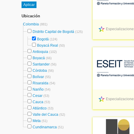
Ubicación
Colombia
(881)
Especializacione
Distrito Capital de Bogotá
(125)
Bogotá
(124)
Boyacá Real
(50)
Antioquia
(102)
Boyacá
(66)
Santander
(56)
Córdoba
(56)
Bolívar
(55)
Risaralda
(54)
Nariño
(54)
Cesar
(53)
Especializacione
Cauca
(53)
Atlántico
(53)
Valle del Cauca
(52)
Meta
(51)
Cundinamarca
(51)