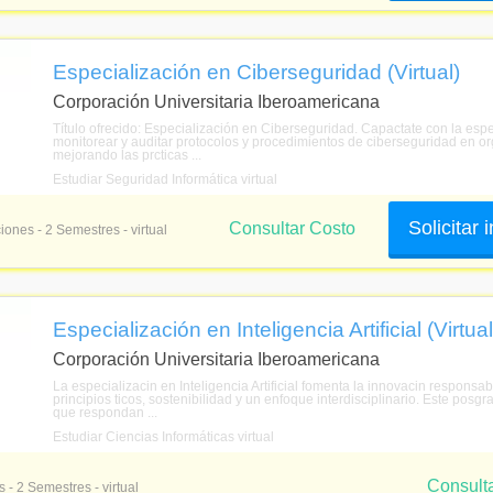
Especialización en Ciberseguridad (Virtual)
Corporación Universitaria Iberoamericana
Título ofrecido: Especialización en Ciberseguridad. Capactate con la espe
monitorear y auditar protocolos y procedimientos de ciberseguridad en or
mejorando las prcticas ...
Estudiar Seguridad Informática virtual
Solicitar
Consultar Costo
iones - 2 Semestres - virtual
Especialización en Inteligencia Artificial (Virtual
Corporación Universitaria Iberoamericana
La especializacin en Inteligencia Artificial fomenta la innovacin respons
principios ticos, sostenibilidad y un enfoque interdisciplinario. Este posgr
que respondan ...
Estudiar Ciencias Informáticas virtual
Consult
 - 2 Semestres - virtual