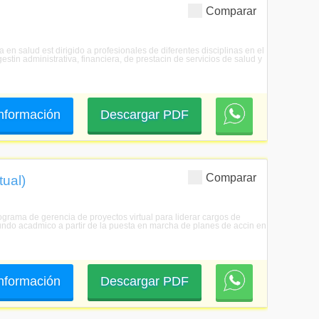
Comparar
a en salud est dirigido a profesionales de diferentes disciplinas en el
estin administrativa, financiera, de prestacin de servicios de salud y
 información
Descargar PDF
Comparar
tual)
rograma de gerencia de proyectos virtual para liderar cargos de
 mundo acadmico a partir de la puesta en marcha de planes de accin en
 información
Descargar PDF