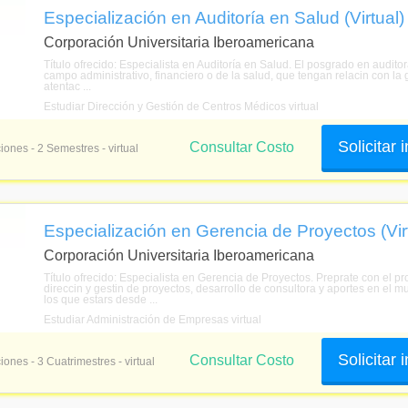
Especialización en Auditoría en Salud (Virtual)
Corporación Universitaria Iberoamericana
Título ofrecido: Especialista en Auditoría en Salud. El posgrado en auditor
campo administrativo, financiero o de la salud, que tengan relacin con la g
atentac ...
Estudiar Dirección y Gestión de Centros Médicos virtual
Solicitar
Consultar Costo
iones - 2 Semestres - virtual
Especialización en Gerencia de Proyectos (Vir
Corporación Universitaria Iberoamericana
Título ofrecido: Especialista en Gerencia de Proyectos. Preprate con el p
direccin y gestin de proyectos, desarrollo de consultora y aportes en el
los que estars desde ...
Estudiar Administración de Empresas virtual
Solicitar
Consultar Costo
iones - 3 Cuatrimestres - virtual