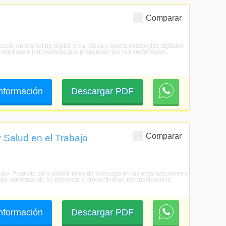
Comparar
izacin en marketing digital, crea, disea y aporta estrategias digitales
isruptivas e innovadoras que propendan por la transformacin,
 información
Descargar PDF
Comparar
 Salud en el Trabajo
abajo. Preprate para asumir roles de liderazgo en las organizaciones y
bajo, aumentando su bienestar y productividad, reconociendo la
 información
Descargar PDF