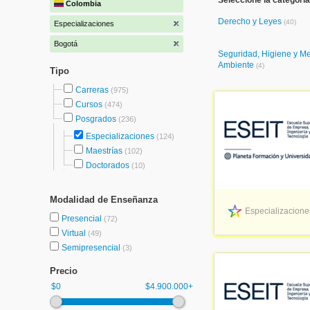
Seleccione la categoría
Colombia
Derecho y Leyes
(40)
Especializaciones
Bogotá
Seguridad, Higiene y M
Ambiente
(4)
Tipo
Carreras
(975)
Cursos
(474)
Posgrados
(236)
Especializaciones
(124)
Maestrías
(102)
Doctorados
(10)
Modalidad de Enseñanza
Especializacione
Presencial
(72)
Virtual
(49)
Semipresencial
(3)
Precio
$0
$4.900.000+