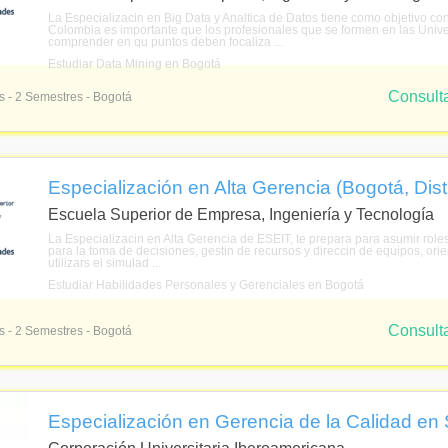
La Especializacin en Big Data y Analtica de Datos tiene como objetivo con
Colombia es importante que los profesionales que se formen en las Univ
comprender en qu puntos deben focaliza ...
Estudiar Data Mining en Bogotá
Consult
s - 2 Semestres - Bogotá
Especialización en Alta Gerencia (Bogotá, Dist
Escuela Superior de Empresa, Ingeniería y Tecnología
La Especializacin en Alta Gerencia de ESEIT, te prepara para asumir role
para la toma de decisiones, gestin de recursos y direccin de equipos, ori
utilizars el simulad ...
Estudiar Habilidades Personales y Gerenciales en Bogotá
Consult
s - 2 Semestres - Bogotá
Especialización en Gerencia de la Calidad en S