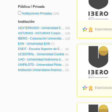
Pública / Privada
Instituciones Privadas
(124)
Institución
UEXTERNADO - Universidad Externado de Colombia
(65)
Especializac
ASTURIAS - ASTURIAS Corporación Universitaria
(14)
IBERO - Corporación Universitaria Iberoamericana
(12)
EAN - Universidad EAN
(7)
ESEIT - Escuela Superior de Empresa, Ingeniería y Tecnología
(6)
UCENTRAL - Universidad Central
(6)
UAO - Universidad Autónoma de Occidente
(6)
UNIPILOTO - Universidad Piloto de Colombia
(5)
Institución Universitaria Americana
(3)
Especializac