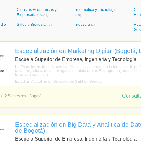
Ciencias Económicas y
Informática y Tecnología
Cien
Empresariales
Hum
(31)
(18)
edio
Salud y Bienestar
Industria
Hote
(2)
(2)
Gas
Especialización en Marketing Digital (Bogotá, D
Escuela Superior de Empresa, Ingeniería y Tecnología
La Especializacin en Marketing Digital est centrada en la formacin de p
usuarios, a travs de la navegacin en plataformas.El programa, adems, le p
le servirn para esta ...
Estudiar Marketing en Buscadores SEM en Bogotá
Consult
s - 2 Semestres - Bogotá
Especialización en Big Data y Analítica de Dato
de Bogotá)
Escuela Superior de Empresa, Ingeniería y Tecnología