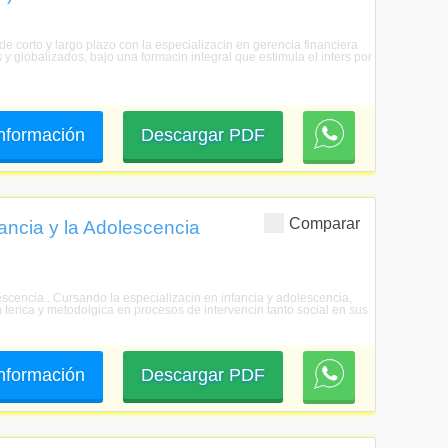
 de corto y largo plazo con la especializacin en gerencia financiera
y globalizados, bajo una formacin integral que estimula el inters por
 información
Descargar PDF
Comparar
fancia y la Adolescencia
olescencia.. Cursando la especializacin en infancia y adolescencia,
n terica y metodolgica en procesos de intervencin tanto social en sus
 información
Descargar PDF