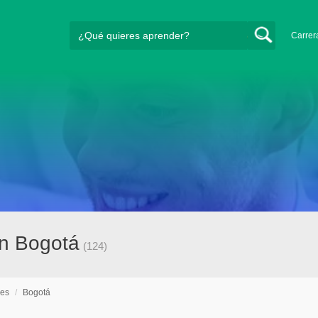
Carrer
en Bogotá
(124)
nes
/
Bogotá