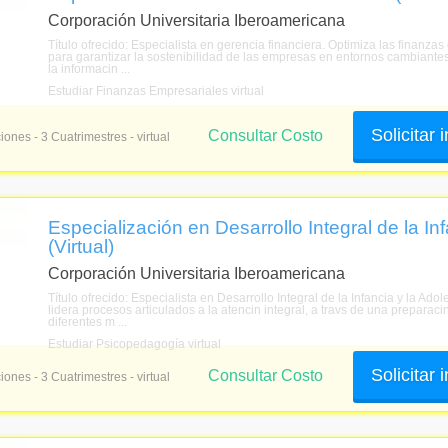
Corporación Universitaria Iberoamericana
Título ofrecido: Especialista en gerencia financiera. Optimiza las finanzas
para garantizar la sostenibilidad de las empresas en entornos cambiantes 
la informacin ...
Estudiar Finanzas Empresariales virtual
Solicitar
Consultar Costo
iones - 3 Cuatrimestres - virtual
Especialización en Desarrollo Integral de la In
(Virtual)
Corporación Universitaria Iberoamericana
Título ofrecido: Especialista en Desarrollo Integral de la Infancia y la Ad
lidera procesos articulados a la atencin integral, a travs de una preparaci
diferentes m ...
Estudiar Psicopedagogía virtual
Solicitar
Consultar Costo
iones - 3 Cuatrimestres - virtual