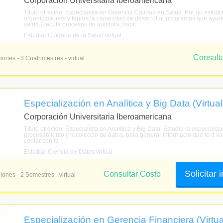
Corporación Universitaria Iberoamericana
Título ofrecido: Especialista en Gerencia Calidad en Salud. Por qu estud
organizaciones y tendrs la capacidad de desarrollar programas que ayuden 
salud.Ejecuta procesos de auditora, habil ...
Estudiar Cuidado de la Salud virtual
Consult
iones - 3 Cuatrimestres - virtual
Especialización en Analítica y Big Data (Virtual
Corporación Universitaria Iberoamericana
Título ofrecido: Especialista en Analítica y Big Data. Estudia la especializac
procesamiento y recoleccin de datos, para generar informacin que le d va
contar con la ...
Estudiar Ciencia de Datos virtual
Solicitar
Consultar Costo
iones - 2 Semestres - virtual
Especialización en Gerencia Financiera (Virtua