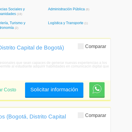
cias Sociales y
Administración Pública
(6)
anidades
(18)
lería, Turismo y
Logística y Transporte
(1)
tronomía
(2)
Comparar
istrito Capital de Bogotá)
rofesionales que sean capaces de generar nuevas experiencias a los
ermite al estudiante adquirir habilidades en comunicacin digital que
Solicitar información
ar Costo
Comparar
s (Bogotá, Distrito Capital