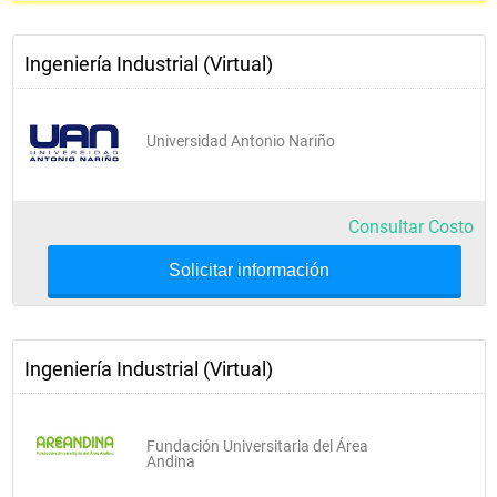
Gestión del Talento Humano II
Costos y Presupuestos
Ingeniería Industrial (Virtual)
MEUM V Cátedra de Colombia
Universidad Antonio Nariño
Consultar Costo
VII Semestre
Solicitar información
Plan. y Prog. de Producción
Ingeniería Industrial (Virtual)
Redes
Control de Calidad II
Fundación Universitaria del Área
Andina
Investigación de Mercados