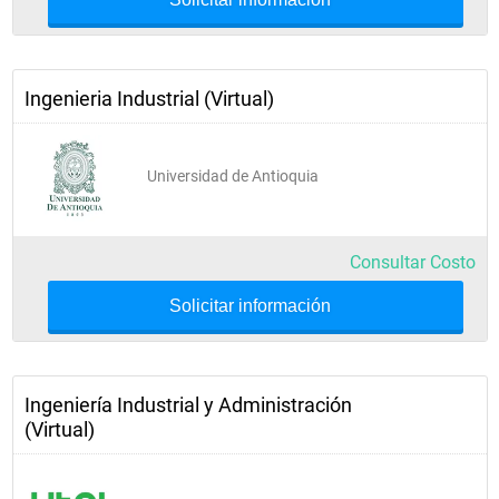
MEUM IX Pensamiento Político Contemporáneo
Ingenieria Industrial (Virtual)
X Semestre
Universidad de Antioquia
Distribución de Planta
Consultar Costo
Electiva de Profundización V
Solicitar información
Gestión de Maq. y Mto.
Electiva de Profundización III
Evaluación de Proyectos
Ingeniería Industrial y Administración
(Virtual)
Electiva de Profundización IV