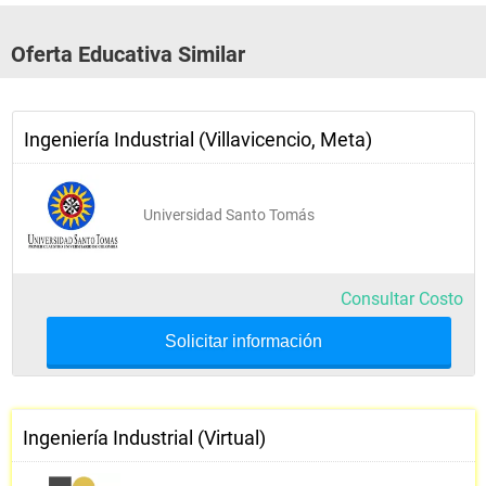
Procesos Industriales
Oferta Educativa Similar
Administración y Org. Industrial
Probabilidad y Estadística
Ingeniería Industrial (Villavicencio, Meta)
Matemáticas IV Met. Numéricos
MEUM IV Cátedra de América
Universidad Santo Tomás
Consultar Costo
V Semestre
Solicitar información
Ingeniería de Métodos
Ingeniería Industrial (Virtual)
Teoría de la Decisión