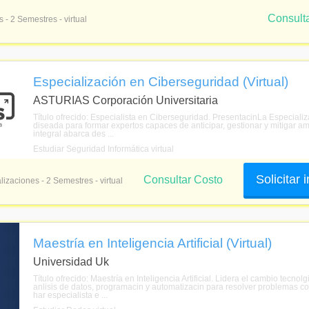
Consult
 - 2 Semestres - virtual
Especialización en Ciberseguridad (Virtual)
ASTURIAS Corporación Universitaria
Título ofrecido: Especialista en Ciberseguridad. PresentacinLa Especializ
diseada para formar expertos capaces de anticipar, gestionar y mitigar 
integral abarca des ...
Estudiar Seguridad Informática virtual
Solicitar
Consultar Costo
lizaciones - 2 Semestres - virtual
Maestría en Inteligencia Artificial (Virtual)
Universidad Uk
Título ofrecido: Maestría en Inteligencia Artificial. Lidera el cambio te
anlisis de datos, programacin y automatizacin para resolver problemas comp
har especialista e ...