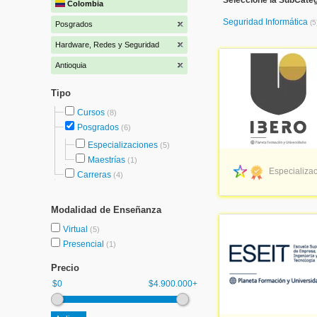
Seleccione la SubCate
Colombia
Seguridad Informática
(5
Posgrados
Hardware, Redes y Seguridad
Antioquia
Tipo
Cursos
(8)
Posgrados
(6)
Especializaciones
(5)
Maestrías
(1)
Especializac
Carreras
(4)
Modalidad de Enseñanza
Virtual
(5)
Presencial
(1)
Precio
$0
$4.900.000+