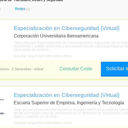
goría de "Hardware, Redes y Seguridad"
Redes
)
(1)
Especialización en Ciberseguridad (Virtual)
Corporación Universitaria Iberoamericana
Título ofrecido: Especialización en Ciberseguridad. Capactate con la espe
monitorear y auditar protocolos y procedimientos de ciberseguridad en or
mejorando las prcticas ...
Estudiar Seguridad Informática virtual
Solicitar
Consultar Costo
iones - 2 Semestres - virtual
Especialización en Ciberseguridad (Virtual)
Escuela Superior de Empresa, Ingeniería y Tecnología
Segn proyecciones del foro econmico mundial (WEF) en su informe sobre el
de las principales reas de crecimiento en la demanda de habilidades, c
datos y sistemas en un ento ...
Estudiar Seguridad Informática virtual