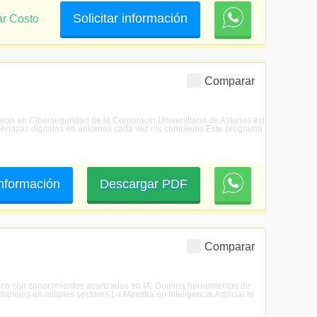
Solicitar información
ar Costo
Comparar
acin en Ciberseguridad de la Corporacin Universitaria de Asturias est
amenazas digitales en entornos cada vez ms complejos.Este programa
 información
Descargar PDF
Comparar
cnolgico con conocimientos avanzados en IA. Domina herramientas de
lejos en mltiples sectores.La Maestra en Inteligencia Artificial te