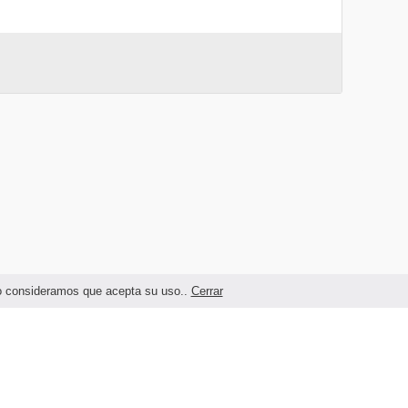
ndo consideramos que acepta su uso..
Cerrar
Términos legales y Condiciones de Uso