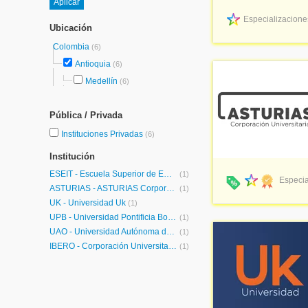
Especializaciones
Ubicación
Colombia
(6)
Antioquia
(6)
Medellín
(6)
Pública / Privada
Instituciones Privadas
(6)
Institución
ESEIT - Escuela Superior de Empresa, Ingeniería y Tecnología
(1)
Especia
ASTURIAS - ASTURIAS Corporación Universitaria
(1)
UK - Universidad Uk
(1)
UPB - Universidad Pontificia Bolivariana
(1)
UAO - Universidad Autónoma de Occidente
(1)
IBERO - Corporación Universitaria Iberoamericana
(1)