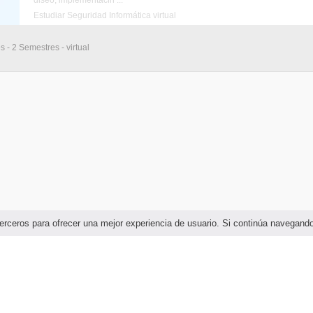
diseo, implementacin ...
Estudiar Seguridad Informática virtual
 - 2 Semestres - virtual
e terceros para ofrecer una mejor experiencia de usuario. Si continúa navega