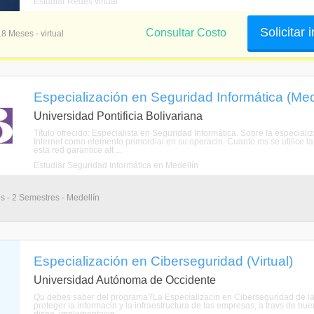
Estudiar Redes virtual
Solicitar
Consultar Costo
18 Meses - virtual
Especialización en Seguridad Informática (Mede
Universidad Pontificia Bolivariana
Título ofrecido: Especialista en Seguridad Informática. Sobre la especial
Internet como elemento primordial en su operacin. Cuanto ms se utilice 
esta red garantice alt ...
Estudiar Seguridad Informática en Medellín
s - 2 Semestres - Medellín
Especialización en Ciberseguridad (Virtual)
Universidad Autónoma de Occidente
Qu debes saber del programa?La Especializacin en Ciberseguridad de la 
proteger la informacin y la infraestructura de las empresas, a travs de buen