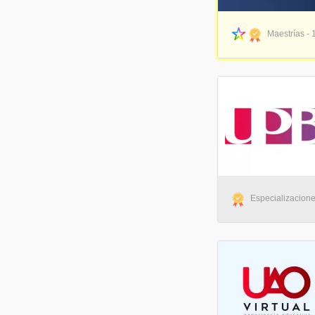
Maestrías - 
Especializacione