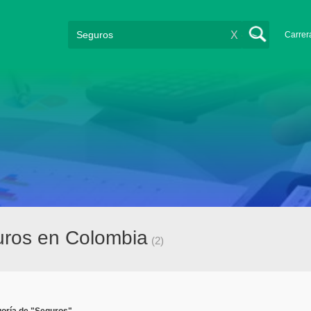
X
Carrer
uros en Colombia
(2)