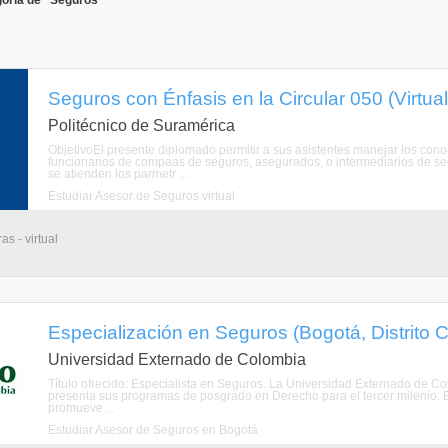
goría de "Seguros"
Seguros con Énfasis en la Circular 050 (Virtual
Politécnico de Suramérica
ObjetivoEl presente diplomado permitir a sus asistentes manejar los con
funcionarios de compaas de seguros, asegurados, o intermediarios de segu
se atienden los parmetr ...
Estudiar Asesor de Seguros virtual
s - virtual
Especialización en Seguros (Bogotá, Distrito C
Universidad Externado de Colombia
Título ofrecido: Especialista en Seguros. La Universidad Externado de Col
presenta sus programas de posgrado en Derecho para el tercer milenio. 
promueve ...
Estudiar Asesor de Seguros en Bogotá