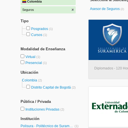
Seleccione la SubCate
Colombia
Asesor de Seguros
(2)
Seguros
Tipo
Posgrados
(1)
Cursos
(1)
Modalidad de Enseñanza
Virtual
(1)
Presencial
(1)
Diplomados - 120 Hora
Ubicación
Colombia
(2)
Distrito Capital de Bogotá
(2)
Pública / Privada
Instituciones Privadas
(2)
Institución
Polisura - Politécnico de Suramérica
(1)