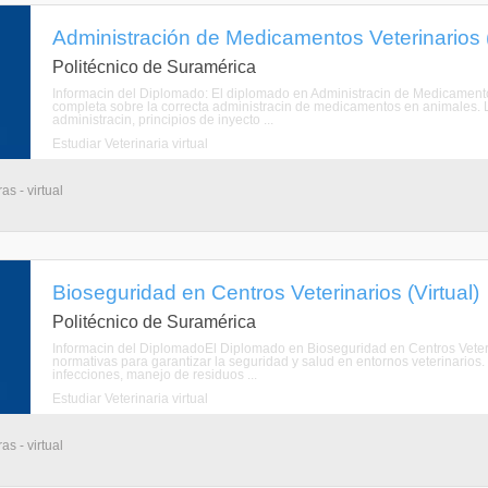
Administración de Medicamentos Veterinarios (
Politécnico de Suramérica
Informacin del Diplomado: El diplomado en Administracin de Medicamento
completa sobre la correcta administracin de medicamentos en animales. L
administracin, principios de inyecto ...
Estudiar Veterinaria virtual
s - virtual
Bioseguridad en Centros Veterinarios (Virtual)
Politécnico de Suramérica
Informacin del DiplomadoEl Diplomado en Bioseguridad en Centros Veteri
normativas para garantizar la seguridad y salud en entornos veterinari
infecciones, manejo de residuos ...
Estudiar Veterinaria virtual
s - virtual