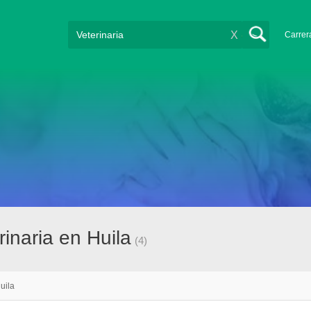
X
Carrer
inaria en Huila
(4)
uila