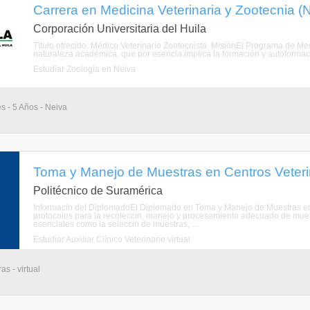
Carrera en Medicina Veterinaria y Zootecnia (N
Corporación Universitaria del Huila
Título ofrecido: Médico Veterinario Zootecnista. MisiónEl Programa de Med
naturaleza académica, que por esencia implica la formación y autoformació
Estudiar Zoología en Neiva
s - 5 Años - Neiva
Toma y Manejo de Muestras en Centros Veterina
Politécnico de Suramérica
Informacin del DiplomadoEl Diplomado en Toma y Manejo de Muestras en C
protocolos para la recoleccin, manejo y procesamiento adecuado de mues
esenciales como la seleccin de muestras, ...
Estudiar Auxiliar Clínico Veterinario virtual
s - virtual