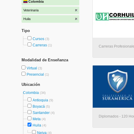
Colombia
Veterinaria
Huila
Tipo
Cursos
(3)
Carreras
(1)
Carreras Profesionale
Modalidad de Enseñanza
Virtual
(3)
Presencial
(1)
Ubicación
Colombia
(34)
Antioquia
(9)
Boyacá
(5)
Santander
(4)
Diplomados - 120 Hora
Meta
(4)
Huila
(4)
Neiva
(4)