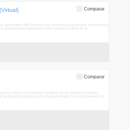
Comparar
Virtual)
s Veterinarios del Politcnico de Suramrica proporciona una formacin
os participantes aprendern sobre buenas prcticas en la
Comparar
narios ofrece una formacin completa en las mejores prcticas y
os. Este programa abarca temas fundamentales como la prevencin de