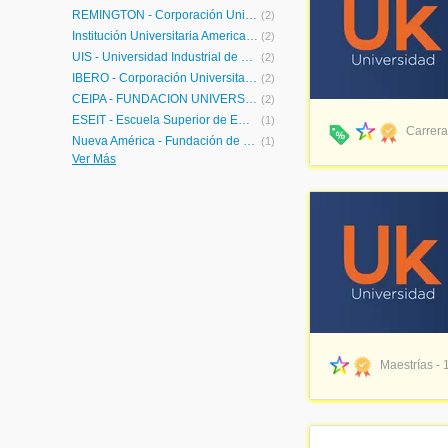
REMINGTON - Corporación Universitaria Remington
(2)
Institución Universitaria Americana
(2)
UIS - Universidad Industrial de Santander
(2)
IBERO - Corporación Universitaria Iberoamericana
(2)
CEIPA - FUNDACION UNIVERSITARIA-CEIPA-
(2)
ESEIT - Escuela Superior de Empresa, Ingeniería y Tecnología
(1)
Carrera
Nueva América - Fundación de Educación Superior
(1)
Ver Más
eClass - Universidad de los Andes
(1)
ECCI - Universidad ECCI
(1)
UVIRTUAL - Universitaria Virtual Internacional
(1)
UNIMINUTO - Corporación Universitaria Minuto de Dios
(1)
Los Libertadores - Fundación Universitaria Los Libertadores
(1)
UniAgustiniana - Universitaria Agustiniana | UniAgustiniana
(1)
Escolme - Institución Universitaria Escolme
(1)
UNAC - Corporación Universitaria Adventista
(1)
UPB - Universidad Pontificia Bolivariana
(1)
FUNLAM - Universidad Católica Luis Amigó
(1)
Maestrías - 
POLIGRAN - Institución Universitaria Politécnico Grancolombiano
(1)
UCN - Fundación Universitaria Católica del Norte
(1)
UMARIANA - Universidad Mariana
(1)
IUCESMAG - Institución Universitaria CESMAG
(1)