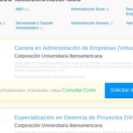
oría de "Administración de Empresas - General"
MBA
Administración Rural
Res
(11)
(6)
Emp
va
Secretariado y Soporte
Administración Naviera
Adm
(3)
(1)
Administrativo
(2)
Carrera en Administración de Empresas (Virtua
Corporación Universitaria Iberoamericana
Título ofrecido: Administrador(a) de empresas. Frmate con conocimientos p
identificacin de problemas, anlisis y uso de informacin. Con nuestro preg
liderar organizaciones con visi ...
Estudiar Administración de Empresas virtual
Solicitar
Consultar Costo
s Profesionales - 8 Semestres - virtual
Especialización en Gerencia de Proyectos (Vir
Corporación Universitaria Iberoamericana
Título ofrecido: Especialista en Gerencia de Proyectos. Preprate con el p