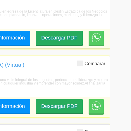
Quien egresa de la Licenciatura en Gestin Estratgica de los Negocios
in en planeacin, finanzas, operaciones, marketing y liderazgo lo
 información
Descargar PDF
Comparar
 (Virtual)
na visin integral de los negocios, perfecciona tu liderazgo y mejora
n cualquier industria y emprender con mayor solidez.Al finalizar la
 información
Descargar PDF