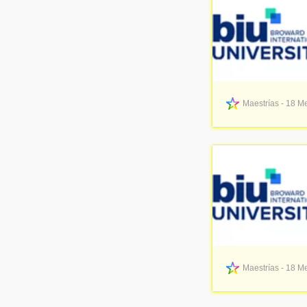
UAN - Universidad Antonio Nariño
(1)
USTA - Universidad Santo Tomás
(1)
FESC - Fundación de Estudios Superiores Comfanorte
(1)
UNIPILOTO - Universidad Piloto de Colombia
(1)
UMANIZALES - Universidad de Manizales
(1)
UNAB - Universidad Autónoma de Bucaramanga
(1)
UCompensar - Fundación Universitaria Compensar
(1)
Maestrías - 18 Me
UPTC - Universidad Pedagógica y Tecnológica de Colombia
(1)
Maestrías - 18 Me