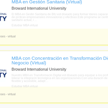
MBA en Gestión Sanitaria (Virtual)
Broward International University
El MBA en Gestin Sanitaria de BIU est diseado para formar lderes capaces
de prcticas empresariales innovadoras y efectivas.Este programa se cent
sanitario actual, i ...
Estudiar MBA virtual
ses - virtual
MBA con Concentración en Transformación Digi
Negocio (Virtual)
Broward International University
Nuestro MBA en Transformacin Digital est diseado para equipar a los pro
liderar la integracin tecnolgica en las organizaciones.Con una duracin 
flexible y accesible, adapt ...
Estudiar MBA virtual
ses - virtual