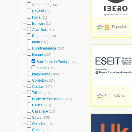
Santander
(114)
Boyacá
(112)
Huila
(111)
Bolívar
(111)
Especializac
Atlántico
(111)
Risaralda
(110)
Meta
(110)
Cundinamarca
(110)
Nariño
(109)
San Juan de Pasto
(108)
Ipiales
(105)
Magdalena
(109)
Córdoba
(107)
Caldas
(107)
Tolima
(106)
Especializaciones
Norte de Santander
(106)
Cauca
(106)
Casanare
(106)
Sucre
(105)
Quindío
(105)
Cesar
(105)