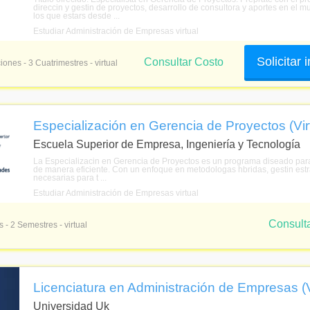
direccin y gestin de proyectos, desarrollo de consultora y aportes en el
los que estars desde ...
Estudiar Administración de Empresas virtual
Solicitar
Consultar Costo
iones - 3 Cuatrimestres - virtual
Especialización en Gerencia de Proyectos (Vir
Escuela Superior de Empresa, Ingeniería y Tecnología
La Especializacin en Gerencia de Proyectos es un programa diseado para d
de manera eficiente. Con un enfoque en metodologas hbridas, gestin estrat
necesarias para t ...
Estudiar Administración de Empresas virtual
Consult
 - 2 Semestres - virtual
Licenciatura en Administración de Empresas (V
Universidad Uk