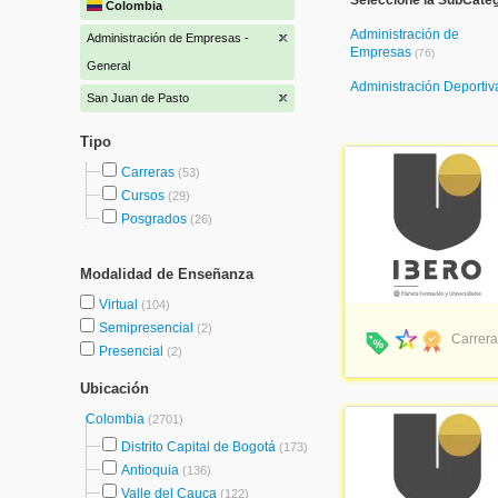
Seleccione la SubCateg
Colombia
Administración de
Administración de Empresas -
Empresas
(76)
General
Administración Deporti
San Juan de Pasto
Tipo
Carreras
(53)
Cursos
(29)
Posgrados
(26)
Modalidad de Enseñanza
Virtual
(104)
Semipresencial
(2)
Carrera
Presencial
(2)
Ubicación
Colombia
(2701)
Distrito Capital de Bogotá
(173)
Antioquia
(136)
Valle del Cauca
(122)