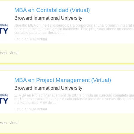
MBA en Contabilidad (Virtual)
Broward International University
Nuestro MBA online est diseado para proporcionar una formacin integral 
base en estrategias de gestin financiera. Este programa ofrece un enfoque
contable para tomar decision ...
Estudiar MBA virtual
ses - virtual
MBA en Project Management (Virtual)
Broward International University
El MBA en Project Management de BIU te brinda un currculo completo que 
de 18 meses, adquirirs un profundo entendimiento de diversas disciplinas 
marketing.Este MBA de ...
Estudiar MBA virtual
ses - virtual