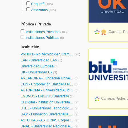
Caquetá
(105)
Amazonas
(105)
Pública / Privada
Carreras Pro
Instituciones Privadas
(103)
Instituciones Públicas
(5)
Institución
Polisura - Politécnico de Suramérica
(28)
EAN - Universidad EAN
(5)
Universidad Europea
(4)
UK - Universidad Uk
(3)
ÁREANDINA - Fundación Universitaria del Área Andina
(3)
CUN - Corporación Unificada Nacional de Educación Superior
(3)
AUTÓNOMA - Universidad Autónoma de Manizales
(3)
ENOVUS - ENOVUS University
(2)
Carreras Profesio
IU Digital - Institución Universitaria Digital de Antioquia
(2)
UTEL - Universidad Tecnológica Latinoamericana en Línea Colombia
(2)
UAM - Fundación Universitaria Autónoma de las Américas
(2)
ASTURIAS - ASTURIAS Corporación Universitaria
(2)
UNAD - Universidad Nacional Abierta y a Distancia
(2)