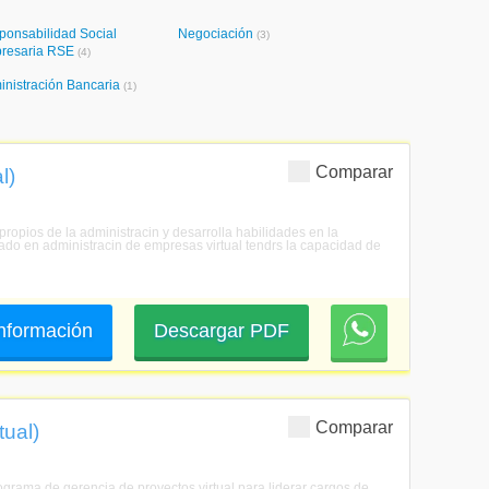
ponsabilidad Social
Negociación
(3)
resaria RSE
(4)
inistración Bancaria
(1)
Comparar
l)
ropios de la administracin y desarrolla habilidades en la
rado en administracin de empresas virtual tendrs la capacidad de
 información
Descargar PDF
Comparar
tual)
rograma de gerencia de proyectos virtual para liderar cargos de