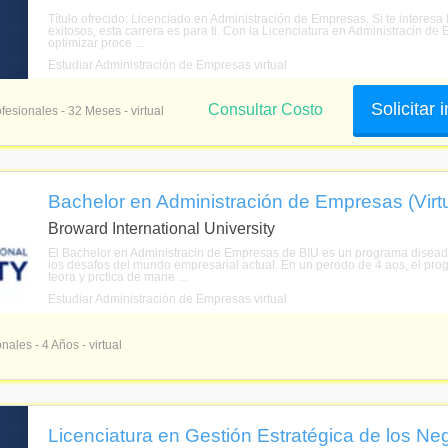
Título ofrecido: Licenciado en Administración de Empresas. Si te interesa
exitosos, esta carrera es para ti. Con la Licenciatura en Administracin d
optimizar proce ...
Estudiar Administración de Empresas virtual
Solicitar
Consultar Costo
fesionales - 32 Meses - virtual
Bachelor en Administración de Empresas (Virtu
Broward International University
El Bachelor en Administracin de Empresas de BIU es un programa diseado
los desafos del mundo empresarial actual. En un perodo de 4 aos, el pro
teora y prctica de mane ...
Estudiar Administración de Empresas virtual
nales - 4 Años - virtual
Licenciatura en Gestión Estratégica de los Neg