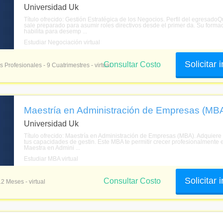
Universidad Uk
Título ofrecido: Gestión Estratégica de los Negocios. Perfil del egresado
sale preparado para asumir roles directivos desde el primer da. Su formac
habilita para desemp ...
Estudiar Negociación virtual
Solicitar
Consultar Costo
s Profesionales - 9 Cuatrimestres - virtual
Maestría en Administración de Empresas (MBA)
Universidad Uk
Título ofrecido: Maestría en Administración de Empresas (MBA). Adquiere u
tus capacidades de gestin. Este MBA te permitir crecer profesionalmente e
Maestra en Admini ...
Estudiar MBA virtual
Solicitar
Consultar Costo
12 Meses - virtual