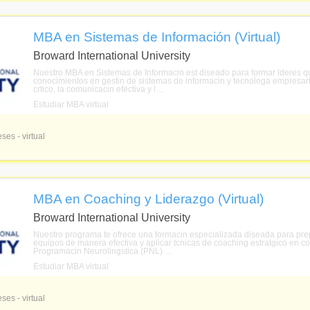
MBA en Sistemas de Información (Virtual)
Broward International University
Nuestro MBA en Sistemas de Informacin est diseado para formar lderes qu
conocimientos en gestin de sistemas de informacin y tecnologa empresari
crtico, la comunicacin efectiva y l ...
Estudiar MBA virtual
ses - virtual
MBA en Coaching y Liderazgo (Virtual)
Broward International University
Nuestro programa te ofrece una formacin especializada diseada para prep
equipos de manera efectiva y aplicar tcnicas de coaching estratgico en c
Programacin Neurolingstica (PNL) ...
Estudiar MBA virtual
ses - virtual