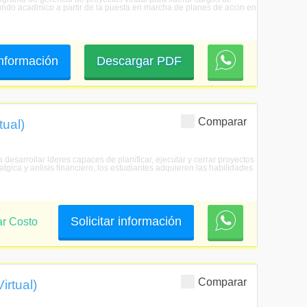
 mundo acadmico a partir de la puesta en marcha de planes de accin en
 información
Descargar PDF
Comparar
tual)
esarrollar lderes capaces de planificar, ejecutar y cerrar proyectos
gica y anlisis financiero, los estudiantes adquieren las habilidades
Solicitar información
ar Costo
Comparar
irtual)