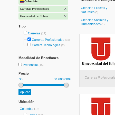
Seleccione la categoría
Colombia
Ciencias Exactas y
Carreras Profesionales
Naturales
(5)
Universidad del Tolima
Ciencias Sociales y
Humanidades
(1)
Tipo
Carreras
(17)
Carreras Profesionales
(15)
Carrera Tecnológica
(2)
Modalidad de Enseñanza
Presencial
(15)
Precio
Carreras Profesionale
$0
$4.600.000+
Ubicación
Colombia
(15)