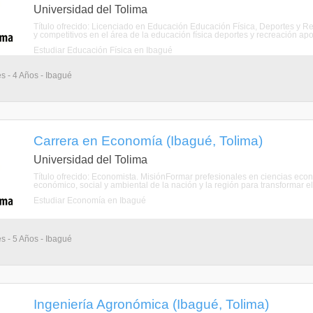
Universidad del Tolima
Título ofrecido: Licenciado en Educación Educación Física, Deportes y Re
y competitivos en el área de la educación física deportes y recreación a
Estudiar Educación Física en Ibagué
s - 4 Años - Ibagué
Carrera en Economía (Ibagué, Tolima)
Universidad del Tolima
Título ofrecido: Economista. MisiónFormar prefesionales en ciencias econ
económico, social y ambiental de la nación y la región para transformar el 
Estudiar Economía en Ibagué
s - 5 Años - Ibagué
Ingeniería Agronómica (Ibagué, Tolima)