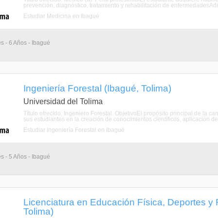
prevención, diagnóstico, tratamiento y rehabilitación de enfermedadesAdel
Estudiar Medicina en Ibagué
s - 6 Años - Ibagué
Ingeniería Forestal (Ibagué, Tolima)
Universidad del Tolima
Título ofrecido: Ingeniero Forestal. ObjetivoEl propósito principal de la ca
sus estudiantes en la creación de conocimientos científicos, aplicación de
Estudiar Ingeniería Forestal en Ibagué
s - 5 Años - Ibagué
Licenciatura en Educación Física, Deportes y
Tolima)