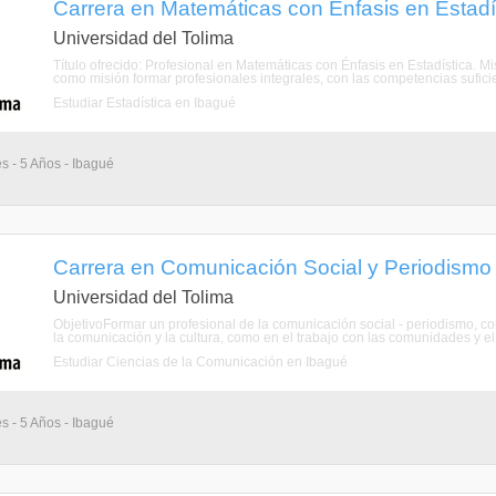
Carrera en Matemáticas con Énfasis en Estadís
Universidad del Tolima
Título ofrecido: Profesional en Matemáticas con Énfasis en Estadística. 
como misión formar profesionales integrales, con las competencias suficie
Estudiar Estadística en Ibagué
s - 5 Años - Ibagué
Carrera en Comunicación Social y Periodismo 
Universidad del Tolima
ObjetivoFormar un profesional de la comunicación social - periodismo, con
la comunicación y la cultura, como en el trabajo con las comunidades y el ej
Estudiar Ciencias de la Comunicación en Ibagué
s - 5 Años - Ibagué