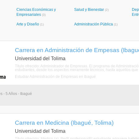
Ciencias Económicas y
Salud y Bienestar
Dep
(2)
Empresariales
Ent
(3)
Arte y Diseño
Administración Pública
(1)
(1)
Carrera en Administración de Empesas (Ibagué
Universidad del Tolima
Título ofrecido: Administrador de Empresas. El programa de Administració
estudiantes, desde los aspectos meramente técnicos, hasta aquellos que t
Estudiar Administración de Empresas en Ibagué
s - 5 Años - Ibagué
Carrera en Medicina (Ibagué, Tolima)
Universidad del Tolima
Título ofrecido: Médico (a). Perfil profesionalEl estudiante adquiere habi