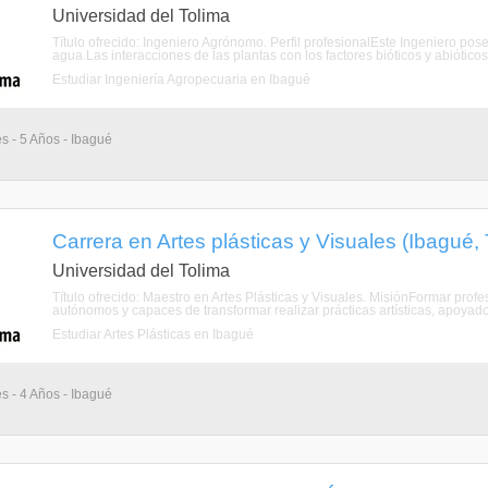
Universidad del Tolima
Título ofrecido: Ingeniero Agrónomo. Perfil profesionalEste Ingeniero pos
agua.Las interacciones de las plantas con los factores bióticos y abiótico
Estudiar Ingeniería Agropecuaria en Ibagué
s - 5 Años - Ibagué
Carrera en Artes plásticas y Visuales (Ibagué, 
Universidad del Tolima
Título ofrecido: Maestro en Artes Plásticas y Visuales. MisiónFormar profes
autónomos y capaces de transformar realizar prácticas artísticas, apoyado
Estudiar Artes Plásticas en Ibagué
s - 4 Años - Ibagué