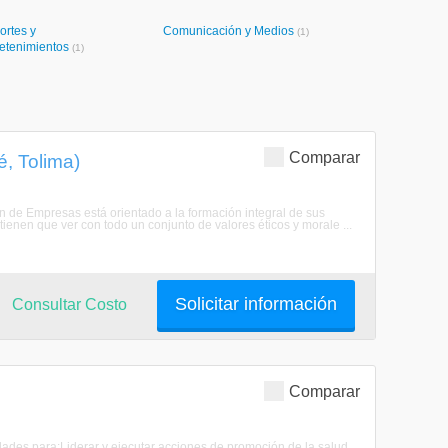
ortes y
Comunicación y Medios
(1)
retenimientos
(1)
Comparar
, Tolima)
n de Empresas está orientado a la formación integral de sus
ienen que ver con todo un conjunto de valores éticos y morale ...
Solicitar información
Consultar Costo
Comparar
lidades para:Liderar y ejecutar acciones de promoción de la salud,