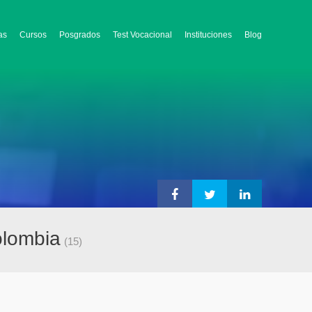
as
Cursos
Posgrados
Test Vocacional
Instituciones
Blog
olombia
(15)