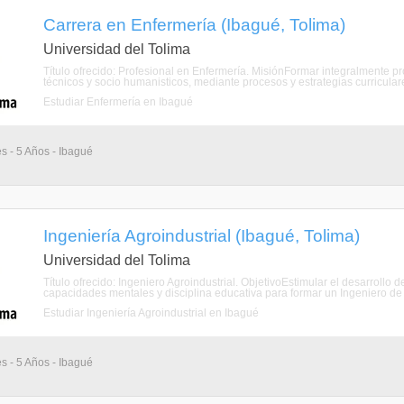
Carrera en Enfermería (Ibagué, Tolima)
Universidad del Tolima
Título ofrecido: Profesional en Enfermería. MisiónFormar integralmente pr
técnicos y socio humanisticos, mediante procesos y estrategias curriculares
Estudiar Enfermería en Ibagué
s - 5 Años - Ibagué
Ingeniería Agroindustrial (Ibagué, Tolima)
Universidad del Tolima
Título ofrecido: Ingeniero Agroindustrial. ObjetivoEstimular el desarrollo 
capacidades mentales y disciplina educativa para formar un Ingeniero de alta
Estudiar Ingeniería Agroindustrial en Ibagué
s - 5 Años - Ibagué