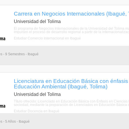
Carrera en Negocios Internacionales (Ibagué, 
Universidad del Tolima
El programa de Negocios Internacionales de la Universidad del Tolima ma
impulsen el proceso de desarrollo regional a partir de la internacionalizac
Estudiar Comercio Internacional en Ibagué
s - 9 Semestres - Ibagué
Licenciatura en Educación Básica con énfasis
Educación Ambiental (Ibagué, Tolima)
Universidad del Tolima
Título ofrecido: Licenciado en Educación Básica con Énfasis en Ciencias 
sociedad, mediante la preparación de Licenciados en Educación Básica co
Estudiar Docencia en Ibagué
s - 5 Años - Ibagué