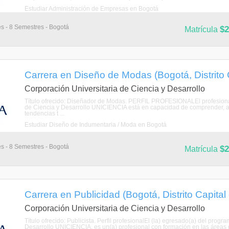
Estudiar Administración de Empresas en Bogotá
es - 8 Semestres - Bogotá
$2
Matrícula
Carrera en Diseño de Modas (Bogotá, Distrito 
Corporación Universitaria de Ciencia y Desarrollo
Título ofrecido: Diseñador de Modas. PERFIL PROFESIONALEl profesion
de Ciencia y Desarrollo UNICIENCIA está en capacidad de comprender, anal
tendencias t ...
Estudiar Diseño de Indumentaria / Moda en Bogotá
es - 8 Semestres - Bogotá
$2
Matrícula
Carrera en Publicidad (Bogotá, Distrito Capita
Corporación Universitaria de Ciencia y Desarrollo
Título ofrecido: Publicista. Perfil profesionalEl (la) egresado(a) del prog
Desarrollo UNICIENCIA, es un(a) profesional con formación en las áreas del