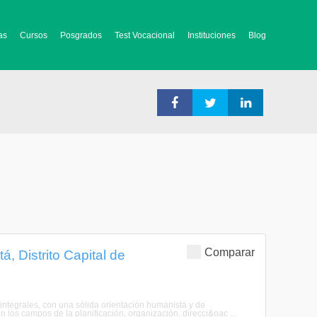
as
Cursos
Posgrados
Test Vocacional
Instituciones
Blog
Comparar
, Distrito Capital de
integrales, con una sólida orientación humanista y de
n los campos de la planificación, organización, direcci&oac ...