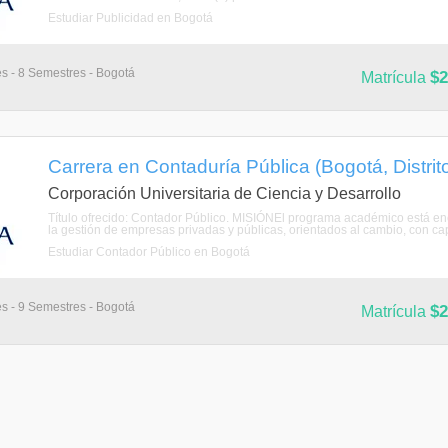
Estudiar Publicidad en Bogotá
es - 8 Semestres - Bogotá
$2
Matrícula
Carrera en Contaduría Pública (Bogotá, Distrit
Corporación Universitaria de Ciencia y Desarrollo
Título ofrecido: Contador Público. MISIÓNEl programa académico está enc
la gestión de empresas privadas y públicas, orientados al cambio, con cap
Estudiar Contador Público en Bogotá
es - 9 Semestres - Bogotá
$2
Matrícula