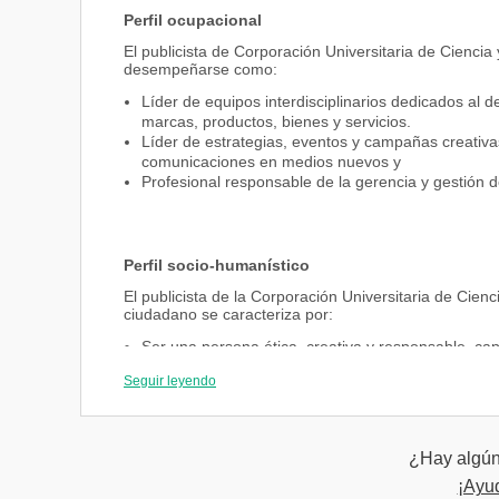
Perfil ocupacional
El publicista de Corporación Universitaria de Cienci
desempeñarse como:
Líder de equipos interdisciplinarios dedicados al 
marcas, productos, bienes y servicios.
Líder de estrategias, eventos y campañas creativas
comunicaciones en medios nuevos y
Profesional responsable de la gerencia y gestión 
Perfil socio-humanístico
El publicista de la Corporación Universitaria de Cie
ciudadano se caracteriza por:
Ser una persona ética, creativa y responsable, capaz
basado en una sólida formación investigativa orien
Seguir leyendo
Ser un profesional idóneo con espíritu crítico, pr
oportunidades de desarrollo a partir de la creaci
los medios y el mercadeo.
¿Hay algún 
¡Ayu