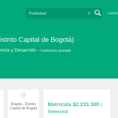
X
Carrer
strito Capital de Bogotá)
ncia y Desarrollo
~ Institución privada
Matrícula
$2.233.300
Bogotá - Distrito
/
Capital de Bogotá
Semestral