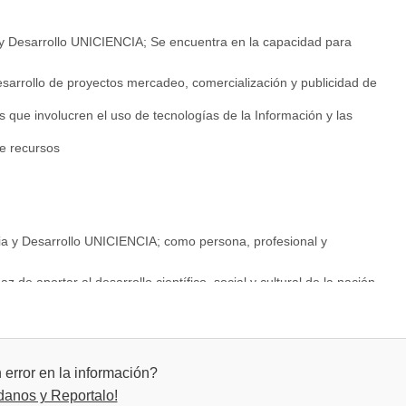
a y Desarrollo UNICIENCIA; Se encuentra en la capacidad para
desarrollo de proyectos mercadeo, comercialización y publicidad de
 que involucren el uso de tecnologías de la Información y las
de recursos
ncia y Desarrollo UNICIENCIA; como persona, profesional y
 de aportar al desarrollo científico, social y cultural de la nación,
tada a la innovación.
oactivo y emprendedor capaz de liderar procesos y reconocer
ón o gerencia de empresas y agencias relacionadas con el sector de
error en la información?
danos y Reportalo!