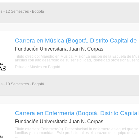
es - 12 Semestres - Bogotá
Carrera en Música (Bogotá, Distrito Capital de
Fundación Universitaria Juan N. Corpas
Título ofrecido: Maestro en Música. MisiónLa misión de la Escuela de Mús
artistas con alto desarrollo de su sensibilidad, idoneidad profesional, senti
Estudiar Música en Bogotá
es - 10 Semestres - Bogotá
Carrera en Enfermería (Bogotá, Distrito Capita
Fundación Universitaria Juan N. Corpas
Título ofrecido: Enfermero(a). PresentaciónUn enfermero es aquel que se 
familias y la comunidad. Este profesional es el corazón del equipo de sal
...