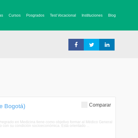
as
Cursos
Posgrados
Test Vocacional
Instituciones
Blog
Comparar
de Bogotá)
Pregrado en Medicina tiene como objetivo formar al Médico General
o con su condición socioeconómica. Está orientado ...