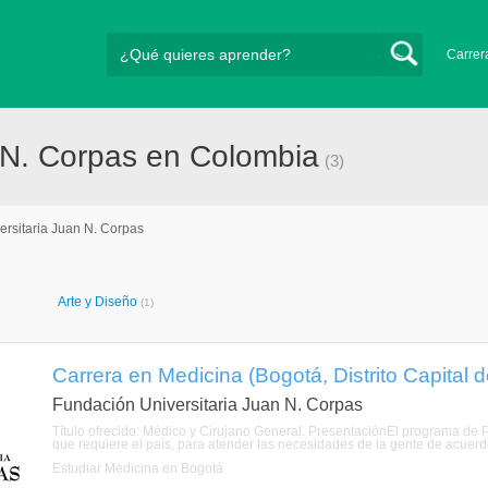
Carrer
 N. Corpas en Colombia
(3)
ersitaria Juan N. Corpas
Arte y Diseño
(1)
Carrera en Medicina (Bogotá, Distrito Capital 
Fundación Universitaria Juan N. Corpas
Título ofrecido: Médico y Cirujano General. PresentaciónEl programa de 
que requiere el país, para atender las necesidades de la gente de acuerd
Estudiar Medicina en Bogotá