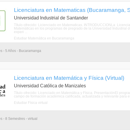
Licenciatura en Matematicas (Bucaramanga, 
Universidad Industrial de Santander
Título ofrecido: Licienciado en Matematicas. INTRODUCCIONLa Licenciatu
Matemáticas en los programas de pregrado de la Universidad Industrial d
experi ...
Estudiar Matemática en Bucaramanga
es - 5 Años - Bucaramanga
Licenciatura en Matemática y Física (Virtual)
Universidad Católica de Manizales
Título ofrecido: Licenciado en Matemática y Física. PresentaciónEl progr
campo de formación académica calificada, actualizada y relevante para el f
Estudiar Física virtual
s - 8 Semestres - virtual