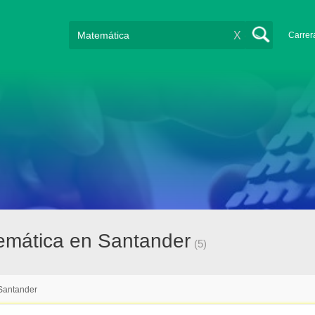
X
Carrer
emática en Santander
(5)
Santander