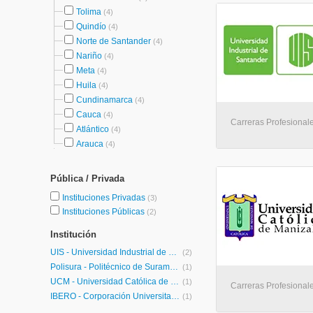
Tolima
(4)
Quindío
(4)
Norte de Santander
(4)
Nariño
(4)
Meta
(4)
Huila
(4)
Cundinamarca
(4)
Cauca
(4)
Carreras Profesional
Atlántico
(4)
Arauca
(4)
Pública / Privada
Instituciones Privadas
(3)
Instituciones Públicas
(2)
Institución
UIS - Universidad Industrial de Santander
(2)
Polisura - Politécnico de Suramérica
(1)
UCM - Universidad Católica de Manizales
(1)
Carreras Profesionale
IBERO - Corporación Universitaria Iberoamericana
(1)