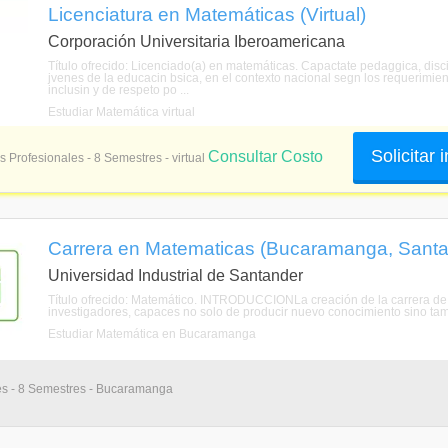
Licenciatura en Matemáticas (Virtual)
Corporación Universitaria Iberoamericana
Título ofrecido: Licenciado(a) en matemáticas. Capactate pedaggica, disci
jvenes de la educacin bsica, en el contexto nacional segn los requerimie
inclusin y de respeto po ...
Estudiar Matemática virtual
Solicitar
Consultar Costo
s Profesionales - 8 Semestres - virtual
Carrera en Matematicas (Bucaramanga, Santa
Universidad Industrial de Santander
Título ofrecido: Matemático. INTRODUCCIONLa creación de la carrera de 
investigadores, capaces no solo de producir nuevo conocimiento sino tamb
Estudiar Matemática en Bucaramanga
es - 8 Semestres - Bucaramanga