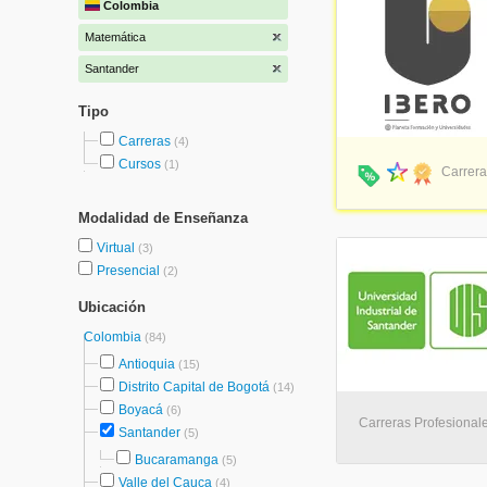
Colombia
Matemática
Santander
Tipo
Carreras
(4)
Cursos
(1)
Carrera
Modalidad de Enseñanza
Virtual
(3)
Presencial
(2)
Ubicación
Colombia
(84)
Antioquia
(15)
Distrito Capital de Bogotá
(14)
Boyacá
(6)
Carreras Profesional
Santander
(5)
Bucaramanga
(5)
Valle del Cauca
(4)