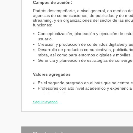
Campos de acción:
Podrás desempeñarte, a nivel general, en medios de c
agencias de comunicaciones, de publicidad y de medio
streaming, y en organizaciones del sector de las indus
funciones:
Conceptualización, planeación y ejecución de estra
usuario.
Creación y producción de contenidos digitales y a
Desarrollo de productos comunicativos, publicitari
mixta, así como para entornos digitales y móviles.
Gerencia y planeación de estrategias de converge
Valores agregados
Es el segundo pregrado en el país que se centra en 
Profesores con alto nivel académico y experiencia en
entretenimiento.
Único en su tipo en el abordaje de las narrativas di
Seguir leyendo
comunicación, las artes y el desarrollo tecnológico
Cuenta con laboratorios de creación y co-creació
2D y 3D, realidad virtual, realidad aumentada, rea