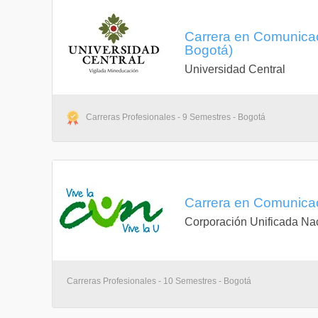
Carrera en Comunicaci
Sexto Semestre
Bogotá)
Laboratorio 
Universidad Central
Laboratorio D
Introducción
Carreras Profesionales - 9 Semestres - Bogotá
Fundamentos 
Inglés IV
Electiva II
Carrera en Comunicaci
Corporación Unificada Na
Séptimo Semestre
Laboratorios
Competencia
Carreras Profesionales - 10 Semestres - Bogotá
Programación
Investigación