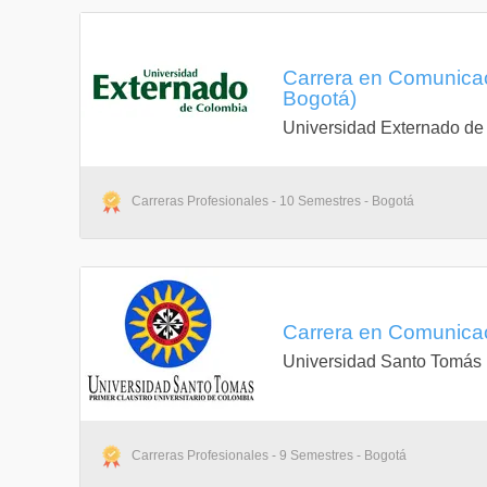
Electiva III
Inglés V
Carrera en Comunicaci
Bogotá)
Universidad Externado de
Octavo Semestre
Profundizació
Creación de 
Carreras Profesionales - 10 Semestres - Bogotá
Transmedia S
Anteproyecto
Costos y Pre
Carrera en Comunicaci
Electiva IV
Universidad Santo Tomás
Noveno Semestre
Profundizaci
Carreras Profesionales - 9 Semestres - Bogotá
Producción 