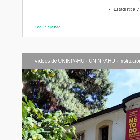
Estadística y
Historia del a
Seguir leyendo
Inglés II
Tercer Semestre
Taller de cre
Videos de UNINPAHU - UNINPAHU - Institución
Laboratorio 
Infografía y 
Narratología
Hipermediac
Historia del 
Inglés III