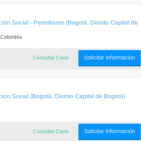
ón Social - Periodismo (Bogotá, Distrito Capital de
 Colombia
n en narrativas Digitales
Contenidos móviles
Solicitar información
Consultar Costo
torytelling
supuestos para la Generación de Proyectos
ón Social (Bogotá, Distrito Capital de Bogotá)
ón en Narrativas Digitales Avanzadas
Solicitar información
Consultar Costo
Transmedia