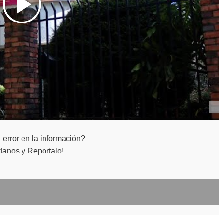
ducción audiovisual
igital UX y diseño centrado en el usuario
gitales
convergencia digital en medios
logía visual
arketing en los procesos de comunicación digital
audiovisual animación 2D
error en la información?
danos y Reportalo!
igital Big Data y medios digitales
ociales y digitales
onal
esional