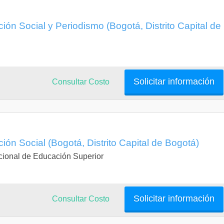
ón Social y Periodismo (Bogotá, Distrito Capital de
Audiovisual Animación 3D
igital: Nuevas Narrativas Digitales AR, VR
 a la Programación
Solicitar información
Consultar Costo
y Técnicas de Investigación
ón Social (Bogotá, Distrito Capital de Bogotá)
cional de Educación Superior
 Audiovisual Producción de VFX
s Sociales y Ciudadanas
Solicitar información
Consultar Costo
 Enfocada a la Creación Digital
 para Audiovisuales