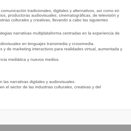
omunicación tradicionales, digitales y alternativos, así como en
s, productoras audiovisuales, cinematográficas, de televisión y
trias culturales y creativas, llevando a cabo las siguientes
tegias narrativas multiplataforma centradas en la experiencia de
udiovisuales en lenguajes transmedia y crossmedia.
os y de marketing interactivos para realidades virtual, aumentada y
ncia mediática y nuevos medios.
las narrativas digitales y audiovisuales.
 el sector de las industrias culturales, creativas y del
gitales y audiovisuales con enfoque interdisciplinar entre la
.
n el lenguaje es actuales como transmedia, Cross media, animación
lidades mixtas y programación.