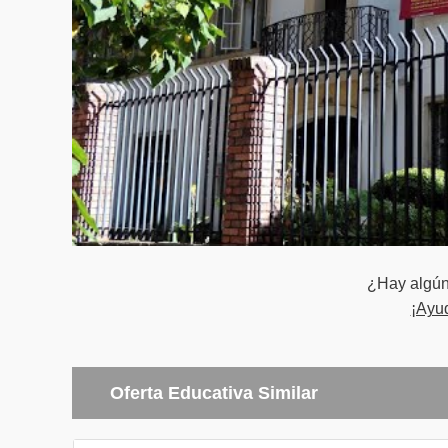
Cuarto Semestre
Taller de pro
Laboratorio d
Narrativas di
Narrativas y 
Socio antropo
Gestión de m
Quinto Semestre
Laboratorio 
¿Hay algún 
¡Ayu
Laboratorio d
Plataformas s
Ética profesi
Oferta Educativa Similar
Práctica prof
Electiva I