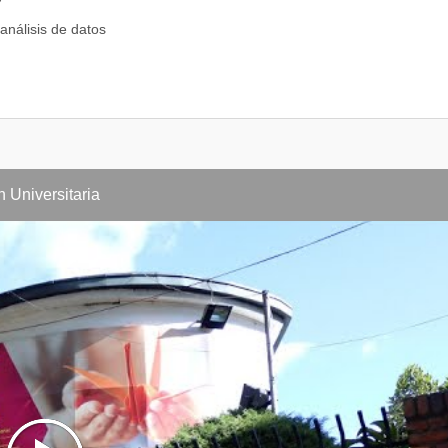
 análisis de datos
rte
ación audiovisual
 Universitaria
de musicalización y ambientación
visualización de datos
iones
audiovisual