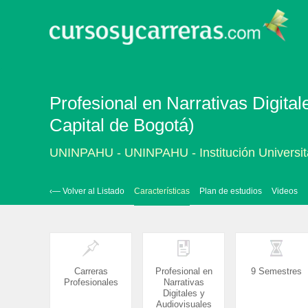
Profesional en Narrativas Digital
Capital de Bogotá)
UNINPAHU - UNINPAHU - Institución Universit
‹— Volver al Listado
Características
Plan de estudios
Videos
Carreras
Profesional en
9 Semestres
Profesionales
Narrativas
Digitales y
Audiovisuales