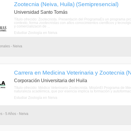
Zootecnia (Neiva, Huila) (Semipresencial)
Universidad Santo Tomás
Título ofrecido: Zootecnista. Presentacin del ProgramaEs un programa prof
contexto, forma zootecnistas con altos conocimientos cientficos y tecnolgi
y comercializacin de ...
Estudiar Zoología en Neiva
onales - Neiva
Carrera en Medicina Veterinaria y Zootecnia (N
Corporación Universitaria del Huila
Título ofrecido: Médico Veterinario Zootecnista. MisiónEl Programa de Med
naturaleza académica, que por esencia implica la formación y autoformació
Estudiar Zoología en Neiva
s - 5 Años - Neiva