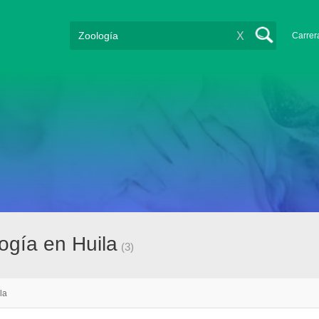
X
Carrer
ogía en Huila
(3)
la