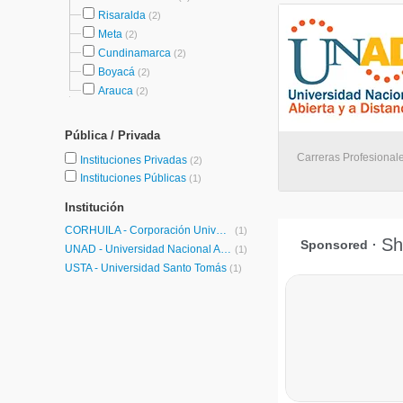
Risaralda
(2)
Meta
(2)
Cundinamarca
(2)
Boyacá
(2)
Arauca
(2)
Pública / Privada
Carreras Profesionales
Instituciones Privadas
(2)
Instituciones Públicas
(1)
Institución
CORHUILA - Corporación Universitaria del Huila
(1)
UNAD - Universidad Nacional Abierta y a Distancia
(1)
USTA - Universidad Santo Tomás
(1)