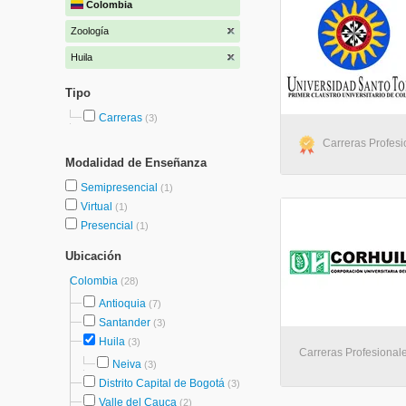
Colombia
Zoología
Huila
Tipo
Carreras
(3)
Carreras Profesi
Modalidad de Enseñanza
Semipresencial
(1)
Virtual
(1)
Presencial
(1)
Ubicación
Colombia
(28)
Antioquia
(7)
Santander
(3)
Huila
(3)
Carreras Profesionale
Neiva
(3)
Distrito Capital de Bogotá
(3)
Valle del Cauca
(2)