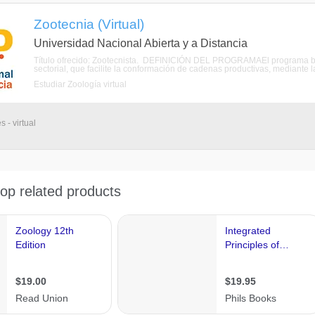
Zootecnia (Virtual)
Universidad Nacional Abierta y a Distancia
Título ofrecido: Zootecnista. DEFINICIÓN DEL PROGRAMAEl programa busc
sectorial, que facilite la conformación de cadenas productivas, mediante 
Estudiar Zoología virtual
 - virtual