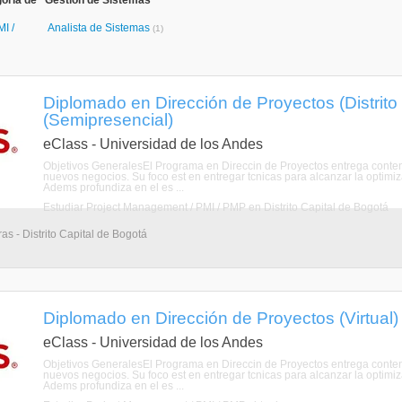
oría de "Gestión de Sistemas"
I /
Analista de Sistemas
(1)
Diplomado en Dirección de Proyectos (Distrito
(Semipresencial)
eClass - Universidad de los Andes
Objetivos GeneralesEl Programa en Direccin de Proyectos entrega conteni
nuevos negocios. Su foco est en entregar tcnicas para alcanzar la optimiz
Adems profundiza en el es ...
Estudiar Project Management / PMI / PMP en Distrito Capital de Bogotá
s - Distrito Capital de Bogotá
Diplomado en Dirección de Proyectos (Virtual)
eClass - Universidad de los Andes
Objetivos GeneralesEl Programa en Direccin de Proyectos entrega conteni
nuevos negocios. Su foco est en entregar tcnicas para alcanzar la optimiz
Adems profundiza en el es ...