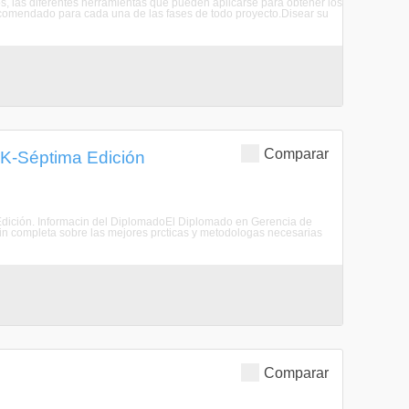
s, las diferentes herramientas que pueden aplicarse para obtener los
recomendado para cada una de las fases de todo proyecto.Disear su
Comparar
K-Séptima Edición
Edición. Informacin del DiplomadoEl Diplomado en Gerencia de
n completa sobre las mejores prcticas y metodologas necesarias
Comparar