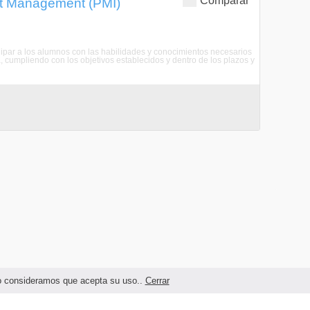
Comparar
ct Management (PMI)
par a los alumnos con las habilidades y conocimientos necesarios
a, cumpliendo con los objetivos establecidos y dentro de los plazos y
ndo consideramos que acepta su uso..
Cerrar