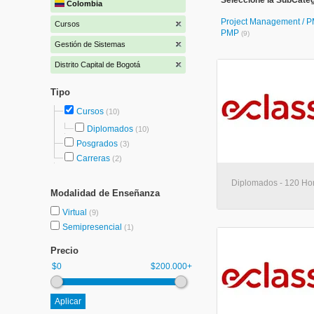
Seleccione la SubCateg
Colombia
Project Management / PM
Cursos
PMP
(9)
Gestión de Sistemas
Distrito Capital de Bogotá
Tipo
Cursos
(10)
Diplomados
(10)
Posgrados
(3)
Carreras
(2)
Diplomados - 120 Hora
Modalidad de Enseñanza
Virtual
(9)
Semipresencial
(1)
Precio
$0
$200.000+