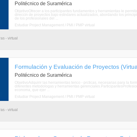
Politécnico de Suramérica
ObjetivoOfrecer a los participantes fundamentos y herramientas le permita
direccin de proyectos bajo estndares actualizados, abordando los princi
de los profesionales del ...
Estudiar Project Management / PMI / PMP virtual
s - virtual
Formulación y Evaluación de Proyectos (Virtua
Politécnico de Suramérica
ObjetivoAdquirir las herramientas terico - prcticas, necesarias para la form
diferentes metodologas y herramientas gerenciales.ParticipantesProfesion
economa, que ejer ...
Estudiar Project Management / PMI / PMP virtual
s - virtual