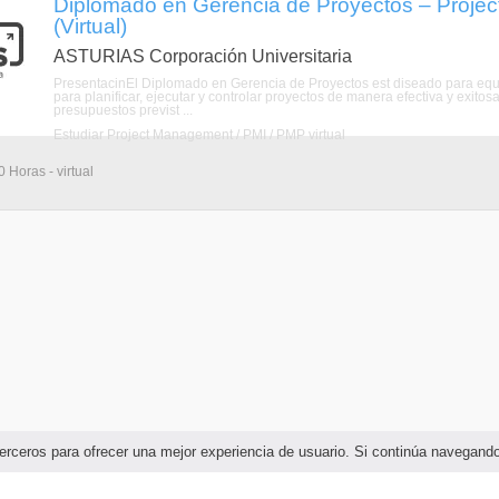
Diplomado en Gerencia de Proyectos – Proje
(Virtual)
ASTURIAS Corporación Universitaria
PresentacinEl Diplomado en Gerencia de Proyectos est diseado para equi
para planificar, ejecutar y controlar proyectos de manera efectiva y exitos
presupuestos previst ...
Estudiar Project Management / PMI / PMP virtual
 Horas - virtual
e terceros para ofrecer una mejor experiencia de usuario. Si continúa navega