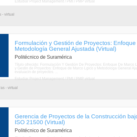
Estudiar Project Management / PMI / PMP virtual
- virtual
Formulación y Gestión de Proyectos: Enfoque
Metodología General Ajustada (Virtual)
Politécnico de Suramérica
Título ofrecido: Formulación Y Gestión De Proyectos: Enfoque De Marco
y Gestin de Proyectos: Enfoque de Marco Lgico y Metodologa General Ajusta
evaluacin de proyectos. ...
Estudiar Project Management / PMI / PMP virtual
s - virtual
Gerencia de Proyectos de la Construcción b
ISO 21500 (Virtual)
Politécnico de Suramérica