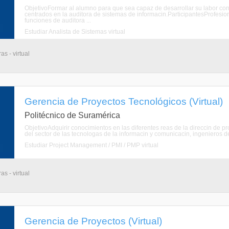
ObjetivoFormar al alumno para que sea capaz de desarrollar su labor con 
centrados en la auditora de sistemas de informacin.ParticipantesProfesion
funciones de auditora ...
Estudiar Analista de Sistemas virtual
s - virtual
Gerencia de Proyectos Tecnológicos (Virtual)
Politécnico de Suramérica
ObjetivoAdquirir conocimientos en las diferentes reas de la direccin de 
del sector de las tecnologas de la informacin y comunicacin, ingenieros de
Estudiar Project Management / PMI / PMP virtual
s - virtual
Gerencia de Proyectos (Virtual)