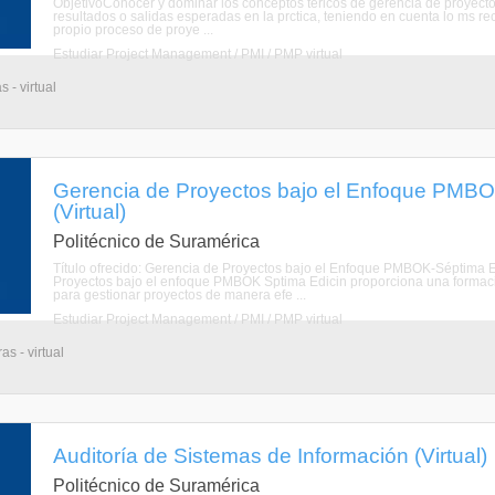
ObjetivoConocer y dominar los conceptos tericos de gerencia de proyecto
resultados o salidas esperadas en la prctica, teniendo en cuenta lo ms 
propio proceso de proye ...
Estudiar Project Management / PMI / PMP virtual
 - virtual
Gerencia de Proyectos bajo el Enfoque PMBO
(Virtual)
Politécnico de Suramérica
Título ofrecido: Gerencia de Proyectos bajo el Enfoque PMBOK-Séptima 
Proyectos bajo el enfoque PMBOK Sptima Edicin proporciona una formaci
para gestionar proyectos de manera efe ...
Estudiar Project Management / PMI / PMP virtual
s - virtual
Auditoría de Sistemas de Información (Virtual)
Politécnico de Suramérica