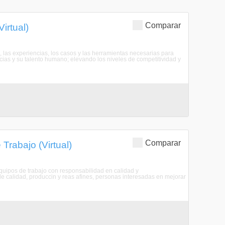
Comparar
irtual)
s, las experiencias, los casos y las herramientas necesarias para
cias y su talento humano; elevando los niveles de competitividad y
Comparar
Trabajo (Virtual)
quipos de trabajo con responsabilidad en calidad y
 de calidad, produccin y reas afines, personas interesadas en mejorar