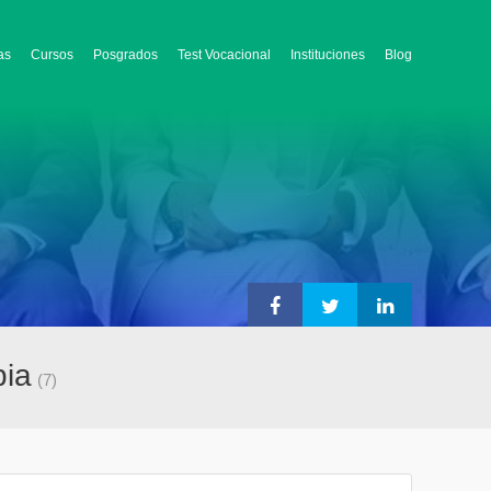
as
Cursos
Posgrados
Test Vocacional
Instituciones
Blog
bia
(7)