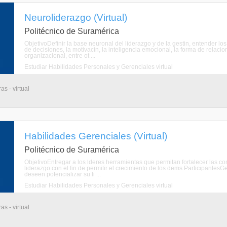
Neuroliderazgo (Virtual)
Politécnico de Suramérica
ObjetivoDefinir la base neuronal del liderazgo y de la gestin, entender l
de decisiones, la motivacin, la inteligencia emocional, la forma de relacion
organizacional, entre ot ...
Estudiar Habilidades Personales y Gerenciales virtual
s - virtual
Habilidades Gerenciales (Virtual)
Politécnico de Suramérica
ObjetivoEntregar a los lderes herramientas que permitan fortalecer las 
liderazgo con el fin de permitir el crecimiento de los dems.Participantes
deseen potencializar su li ...
Estudiar Habilidades Personales y Gerenciales virtual
s - virtual