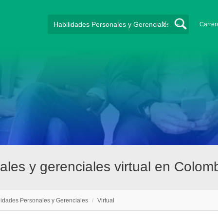
X
Carrer
les y gerenciales virtual en Colom
lidades Personales y Gerenciales
/
Virtual