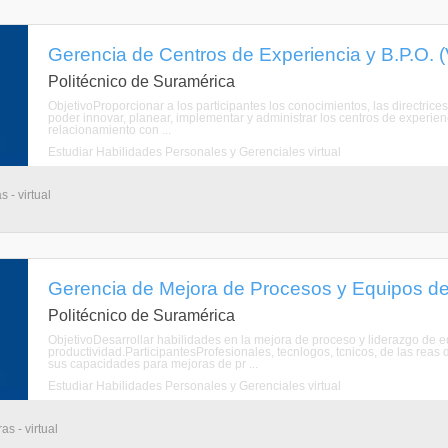
Gerencia de Centros de Experiencia y B.P.O. (V
Politécnico de Suramérica
ObjetivoProporcionar a los participantes los conocimientos, las directrice
poder innovar, planear, implementar y administrar los centros de experien
relacionamiento con ...
Estudiar Habilidades Personales y Gerenciales virtual
 - virtual
Gerencia de Mejora de Procesos y Equipos de 
Politécnico de Suramérica
ObjetivoDesarrollar habilidades en la mejora de proceso y liderazgo de e
productividad.ParticipantesProfesionales, tecnlogos, tcnicos, de las reas
sus capacidades para mejoras de pr ...
Estudiar Habilidades Personales y Gerenciales virtual
s - virtual