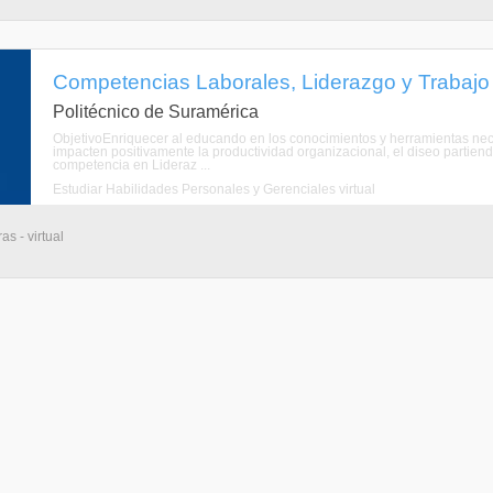
Competencias Laborales, Liderazgo y Trabajo 
Politécnico de Suramérica
ObjetivoEnriquecer al educando en los conocimientos y herramientas nece
impacten positivamente la productividad organizacional, el diseo partiend
competencia en Lideraz ...
Estudiar Habilidades Personales y Gerenciales virtual
s - virtual