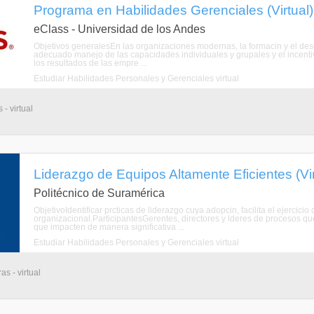
Programa en Habilidades Gerenciales (Virtual)
eClass - Universidad de los Andes
Objetivos generalesEn las organizaciones modernas, la formacin y el des
adecuado manejo de las capacidades individuales y grupales y el incentivo
los resultados de las empre ...
Estudiar Habilidades Personales y Gerenciales virtual
- virtual
Liderazgo de Equipos Altamente Eficientes (Vir
Politécnico de Suramérica
ObjetivoIdentificar prcticas de liderazgo cuya adopcin, facilita el ejercicio
organizacional.ParticipantesGerentes, directores y lderes de procesos q
que impacten de manera significativa ...
Estudiar Habilidades Personales y Gerenciales virtual
s - virtual