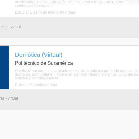
en viviendas o disear proyectos de hostelera y restauracin, crear instala
comerciales y expos ...
Estudiar Diseño de Interiores virtual
ses - virtual
Domótica (Virtual)
Politécnico de Suramérica
ObjetivoConceder al estudiante un conocimiento ms profundo acerca de la 
domticas, podr obtener informacin, permite integrar sistemas como persia
sencilla y estndar, solucio ...
Estudiar Domótica virtual
s - virtual