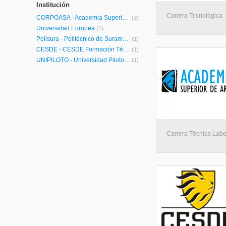
Institución
Carrera Tecnológica -
CORPOASA - Academia Superior de Artes
(3)
Universidad Europea
(1)
Polisura - Politécnico de Suramérica
(1)
CESDE - CESDE Formación Técnica
(1)
UNIPILOTO - Universidad Piloto de Colombia
(1)
Carrera Técnica Labor