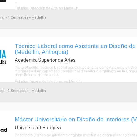
...
Estudiar Dirección de Arte en Medellín
al - 4 Semestres - Medellín
Técnico Laboral como Asistente en Diseño de 
(Medellín, Antioquia)
Academia Superior de Artes
Título ofrecido: Técnico Laboral por Competencias como Asistente en Dise
Interiores est en capacidad de:Asistir al diseador o arquitecto en la Cons
propsito del espacio a dise ...
Estudiar Diseño de Interiores en Medellín
al - 3 Semestres - Medellín
Máster Universitario en Diseño de Interiores (Vi
Universidad Europea
DescripcinEl diseo de interiores engloba multitud de oportunidades para e