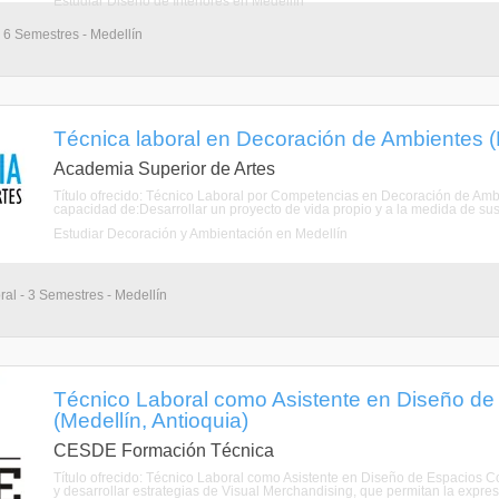
Estudiar Diseño de Interiores en Medellín
 6 Semestres - Medellín
Técnica laboral en Decoración de Ambientes (M
Academia Superior de Artes
Título ofrecido: Técnico Laboral por Competencias en Decoración de Ambi
capacidad de:Desarrollar un proyecto de vida propio y a la medida de sus 
Estudiar Decoración y Ambientación en Medellín
al - 3 Semestres - Medellín
Técnico Laboral como Asistente en Diseño de
(Medellín, Antioquia)
CESDE Formación Técnica
Título ofrecido: Técnico Laboral como Asistente en Diseño de Espacio
y desarrollar estrategias de Visual Merchandising, que permitan la expre