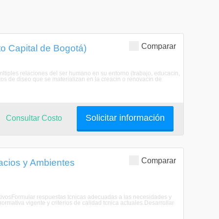
Comparar
to Capital de Bogotá)
iples relaciones del ser humano en su entorno (trabajo, educacin,
ctos de diseo que se materializan en la creacin o renovacin de
Solicitar información
Consultar Costo
Comparar
acios y Ambientes
etivosFormular respuestas tcnicas adecuadas a las necesidades y
rmativa vigente y criterios de calidad tcnica actuales.Desarrollar