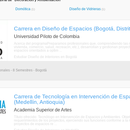
goría de "Decoración y Ambientación"
Domótica
Diseño de Vidrieras
(1)
(1)
Carrera en Diseño de Espacios (Bogotá, Distri
Universidad Piloto de Colombia
Acerca del programaPreparamos profesionales que, comprendiendo las mlt
vivienda, comercio, salud, recreacin, etc.), desarrollan y gestionan proye
espacios orientados a optim ...
Estudiar Diseño de Interiores en Bogotá
onales - 8 Semestres - Bogotá
Carrera de Tecnología en Intervención de Esp
(Medellín, Antioquia)
Academia Superior de Artes
Título ofrecido: Tecnólogo en Intervención de Espacios y Ambientes. Obj
requerimientos de los proyectos, ejerciendo sus funciones conforme a la no
proyectos de espacios re ...