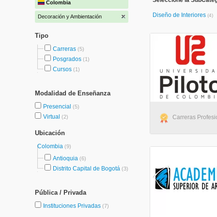
Seleccione la SubCate
Colombia
Diseño de Interiores
(4)
Decoración y Ambientación
Tipo
Carreras
(5)
Posgrados
(1)
Cursos
(1)
Modalidad de Enseñanza
Presencial
(5)
Virtual
(2)
Carreras Profesi
Ubicación
Colombia
(9)
Antioquia
(6)
Distrito Capital de Bogotá
(3)
Pública / Privada
Instituciones Privadas
(7)