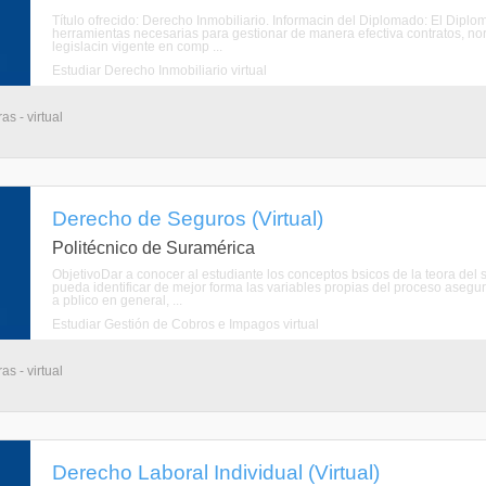
Título ofrecido: Derecho Inmobiliario. Informacin del Diplomado: El Dipl
herramientas necesarias para gestionar de manera efectiva contratos, norm
legislacin vigente en comp ...
Estudiar Derecho Inmobiliario virtual
s - virtual
Derecho de Seguros (Virtual)
Politécnico de Suramérica
ObjetivoDar a conocer al estudiante los conceptos bsicos de la teora del 
pueda identificar de mejor forma las variables propias del proceso asegu
a pblico en general, ...
Estudiar Gestión de Cobros e Impagos virtual
s - virtual
Derecho Laboral Individual (Virtual)