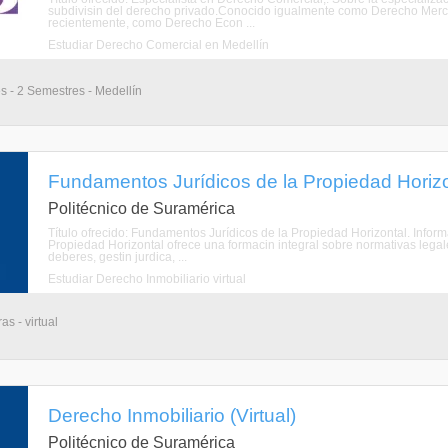
subdivisin del derecho privado.Conocido igualmente como Derecho Merca
recientemente, como Derecho Econ ...
Estudiar Derecho Comercial en Medellín
s - 2 Semestres - Medellín
Fundamentos Jurídicos de la Propiedad Horizon
Politécnico de Suramérica
Título ofrecido: Fundamentos Jurídicos de la Propiedad Horizontal. Inf
Propiedad Horizontal ofrece una formacin integral sobre normativas legal
deberes, gestin jurdica, ...
Estudiar Derecho Inmobiliario virtual
s - virtual
Derecho Inmobiliario (Virtual)
Politécnico de Suramérica