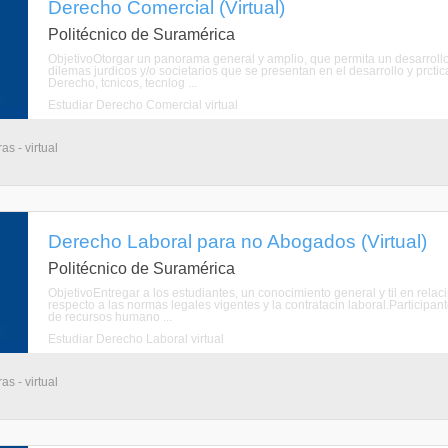
Derecho Comercial (Virtual)
Politécnico de Suramérica
ObjetivoOtorgar un panorama general y amplio, que permita un desarrollo a
dilemas jurdicos y/o societarios que se presentan en el desarrollo y prct
Derecho, tcnicos, tecnlog ...
Estudiar Derecho Comercial virtual
s - virtual
Derecho Laboral para no Abogados (Virtual)
Politécnico de Suramérica
ObjetivoEntregar a los estudiantes, un conocimiento general y til en relaci
respecto a las normas legales vigentes y la contratacin laboral.Particip
de recursos humano ...
Estudiar Derecho Laboral virtual
s - virtual