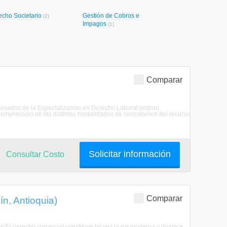
echo Societario
Gestión de Cobros e
(2)
Impagos
(1)
Comparar
egresados de la Especializacion en Derecho Laboral podran
omprension de las distintas modalidades de contratacion del recurso
Solicitar información
Consultar Costo
Comparar
n, Antioquia)
cinEl derecho comercial constituye tal vez la ms moderna y dinmica