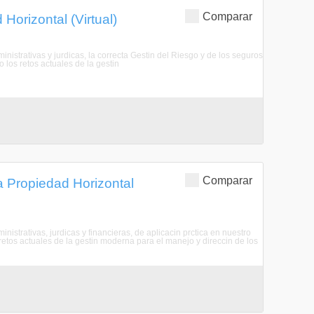
Comparar
Horizontal (Virtual)
nistrativas y jurdicas, la correcta Gestin del Riesgo y de los seguros
o los retos actuales de la gestin
Comparar
a Propiedad Horizontal
nistrativas, jurdicas y financieras, de aplicacin prctica en nuestro
etos actuales de la gestin moderna para el manejo y direccin de los