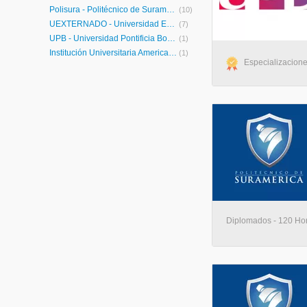
Polisura - Politécnico de Suramérica
(10)
UEXTERNADO - Universidad Externado de Colombia
(7)
UPB - Universidad Pontificia Bolivariana
(1)
Institución Universitaria Americana
(1)
Especializacione
Diplomados - 120 Hora