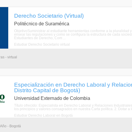
Derecho Societario (Virtual)
Politécnico de Suramérica
ObjetivoSuministrar al estudiante herramientas conforme a la pluralidad y
ensear las regulaciones y como se configura la estructura de cada socie
Estudiantes de Derecho, Com ...
Estudiar Derecho Societario virtual
s - virtual
Especialización en Derecho Laboral y Relacion
Distrito Capital de Bogotá)
Universidad Externado de Colombia
Título ofrecido: Especialista en Derecho Laboral y Relaciones Industriales
los principios y valores consagrados en nuestra Carta política. 2. Dotar a l
Estudiar Derecho Laboral en Bogotá
 Año - Bogotá