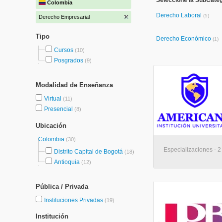
Seleccione la SubCate
Colombia
Derecho Laboral
(5)
Derecho Empresarial
Tipo
Derecho Económico
(1)
Cursos
(10)
Posgrados
(9)
Modalidad de Enseñanza
Virtual
(11)
Presencial
(8)
Ubicación
Colombia
(30)
Especializaciones - 2
Distrito Capital de Bogotá
(18)
Antioquia
(12)
Pública / Privada
Instituciones Privadas
(19)
Institución