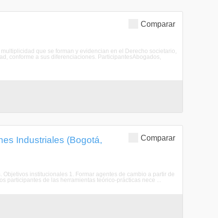
Comparar
 multiplicidad que se forman y evidencian en el Derecho societario,
dad, conforme a sus diferenciaciones. ParticipantesAbogados,
Comparar
es Industriales (Bogotá,
. Objetivos institucionales 1. Formar agentes de cambio a partir de
os participantes de las herramientas teórico-prácticas nece ...