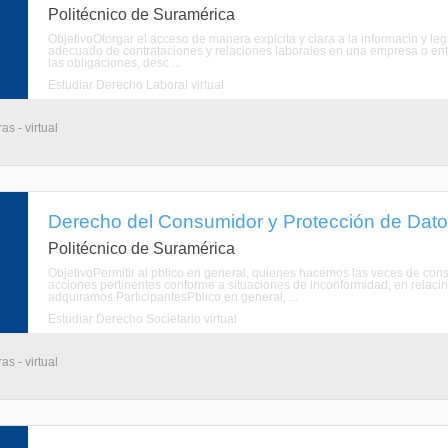
Politécnico de Suramérica
ObjetivoOtorgar el acceso de manera explcita y clara a la informacin y le
adecuado de contrataciones y relaciones laborales en una empresa o enti
las obligaciones, desc ...
Estudiar Derecho Laboral virtual
s - virtual
Derecho del Consumidor y Protección de Datos
Politécnico de Suramérica
ObjetivoPermitir al pblico en general, quienes hacemos las veces de con
acciones pertinentes conforme a situaciones de inconformidad, en relaci
adquiramos.ParticipantesPblico en general, ...
Estudiar Derecho Societario virtual
s - virtual