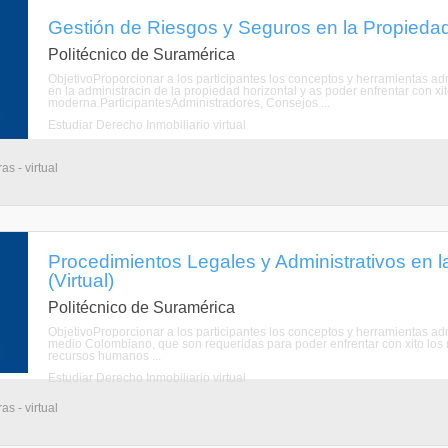
Gestión de Riesgos y Seguros en la Propiedad 
Politécnico de Suramérica
ObjetivoProporcionar a los participantes los conceptos y herramientas admi
en la administracin de la propiedad horizontal y as poder enfrentar con xit
moderna.ParticipantesAdministradores, Consejos ...
Estudiar Derecho Inmobiliario virtual
s - virtual
Procedimientos Legales y Administrativos en l
(Virtual)
Politécnico de Suramérica
ObjetivoProporcionar a los participantes los conceptos y herramientas admi
medio Colombiano, que son requeridas para poder enfrentar con xito los r
recursos humanos ...
Estudiar Derecho Inmobiliario virtual
s - virtual