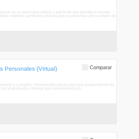
gislacin en un panorama amplio y suficiente que permita el manejo
dad, evitando cuestiones jurdicas que se presentan por la omisin de
Comparar
 Personales (Virtual)
sumidor y o usuario, herramientas bsicas para que pueda ejercer las
n con el producto o servicio que consumamos y/o