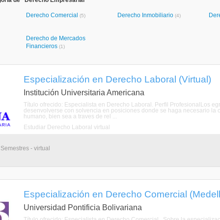
goría de "Derecho Empresarial"
Derecho Comercial
Derecho Inmobiliario
Der
(5)
(4)
Derecho de Mercados
Financieros
(1)
Especialización en Derecho Laboral (Virtual)
Institución Universitaria Americana
Título ofrecido: Especialista en Derecho Laboral. Perfil ProfesionalLos 
desenvolverse con solvencia en posiciones donde se haga necesario la c
humano, bien sea a traves de rel ...
Estudiar Derecho Laboral virtual
 Semestres - virtual
Especialización en Derecho Comercial (Medellí
Universidad Pontificia Bolivariana
Título ofrecido: Especialista en Derecho Comercial,. Sobre la especializa