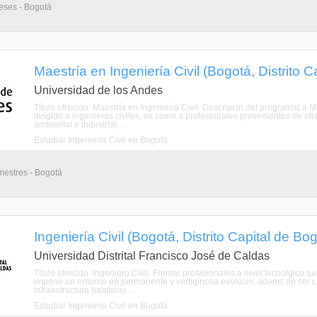
eses - Bogotá
Maestría en Ingeniería Civil (Bogotá, Distrito C
Universidad de los Andes
Título ofrecido: Maestría en Ingeniería Civil. Descripcin del programaLa
dirigido a ingenieros civiles, as como a profesionales provenientes de otr
ambiental e industrial, ...
Estudiar Ingeniería Civil en Bogotá
mestres - Bogotá
Ingeniería Civil (Bogotá, Distrito Capital de Bo
Universidad Distrital Francisco José de Caldas
Título ofrecido: Ingeniero Civil. Formar profesionales a nivel tecnolgico
impone un entorno en permanente y vertiginosa evolucin, adems de ser cap
infraestructura habitacio ...
Estudiar Ingeniería Civil en Bogotá