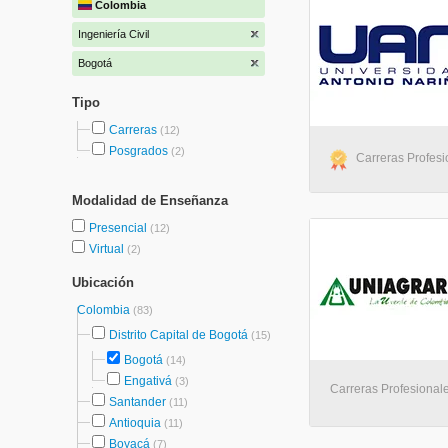
Colombia
Ingeniería Civil
Bogotá
Tipo
Carreras
(12)
Posgrados
(2)
Carreras Profesi
Modalidad de Enseñanza
Presencial
(12)
Virtual
(2)
Ubicación
Colombia
(83)
Distrito Capital de Bogotá
(15)
Bogotá
(14)
Engativá
(3)
Carreras Profesional
Santander
(11)
Antioquia
(11)
Boyacá
(7)