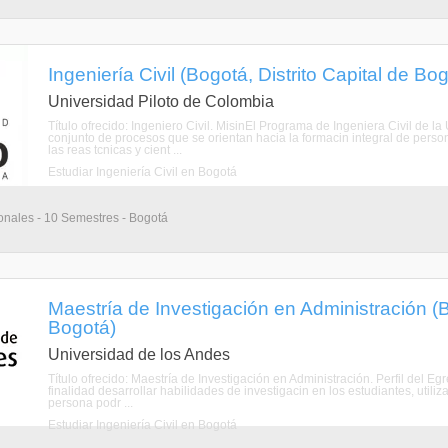
Ingeniería Civil (Bogotá, Distrito Capital de Bo
Universidad Piloto de Colombia
Título ofrecido: Ingeniero Civil. MisinEl Programa de Ingeniera Civil de 
conjunto de procesos que se orientan hacia la formacin integral de perso
las reas tcnicas y cient ...
Estudiar Ingeniería Civil en Bogotá
onales - 10 Semestres - Bogotá
Maestría de Investigación en Administración (B
Bogotá)
Universidad de los Andes
Título ofrecido: Maestría de Investigación en Administración. Perfil del 
finalidad desarrollar habilidades de investigacin en los estudiantes, utili
persona podr ...
Estudiar Ingeniería Civil en Bogotá