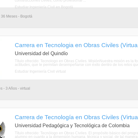
construcciones civiles, como profesional ...
Estudiar Ingeniería Civil en Bogotá
- 36 Meses - Bogotá
Carrera en Tecnologia en Obras Civiles (Virtua
Universidad del Quindío
Título ofrecido: Tecnologo en Obras Civiles. MisiónNuestra misión es la f
actitudes, que le permitan desempeñarse con éxito dentro de los retos que
Estudiar Ingeniería Civil virtual
 - 3 Años - virtual
Carrera de Tecnología en Obras Civiles (Virtua
Universidad Pedagógica y Tecnológica de Colombia
Título ofrecido: Tecnólogo en Obras Civiles. El propósito básico del prog
alumno en cuanto a la dimensión humana, técnica y social, de tal manera q