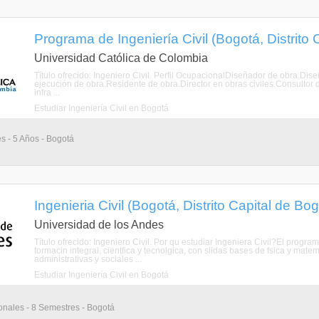
Programa de Ingeniería Civil (Bogotá, Distrito 
Universidad Católica de Colombia
Título ofrecido: Ingeniero Civil. Perfil OcupacionalDiseñador de obra.Dise
ejecución de obra.Residente de obra.Director en obras civiles.Consultor 
infra ...
Estudiar Ingeniería Civil en Bogotá
s - 5 Años - Bogotá
Ingenieria Civil (Bogotá, Distrito Capital de Bo
Universidad de los Andes
Título ofrecido: Ingeniero Civil. Por qu estudiar Ingeniera Civil?El progra
formacin integral, cientfica y tecnolgica, con slidas bases de fsica y m
administrativas y sociales ...
Estudiar Ingeniería Civil en Bogotá
onales - 8 Semestres - Bogotá