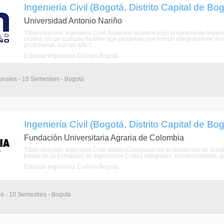
Ingeniería Civil (Bogotá, Distrito Capital de Bo
Universidad Antonio Nariño
Título ofrecido: Ingeniero Civil. Aspectos acadmicosEl programa de Ingen
crditos, en un currculo flexible que propende por formar integralmente al 
profesional, con un alto c ...
Estudiar Ingeniería Civil en Bogotá
onales - 10 Semestres - Bogotá
Ingeniería Civil (Bogotá, Distrito Capital de Bo
Fundación Universitaria Agraria de Colombia
Título ofrecido: Ingeniero Civil. MisiónCoadyuvar en el desarrollo de la inf
través de la formación de Ingenieros Civiles integrales, comprometidos, q
Estudiar Ingeniería Civil en Bogotá
es - 10 Semestres - Bogotá