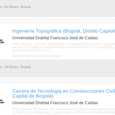
es - 60 Meses - Bogotá
Ingeniería Topográfica (Bogotá, Distrito Capita
Universidad Distrital Francisco José de Caldas
Título ofrecido: Ingeniero Topográfico. La dependencia Ingeniera Topogrfi
generar la construccin permanente de conocimiento en el rea topografica, 
problemas del entorno y pr ...
Estudiar Ingeniería Civil en Bogotá
es - 60 Meses - Bogotá
Carrera de Tecnología en Construcciones Civile
Capital de Bogotá)
Universidad Distrital Francisco José de Caldas
Título ofrecido: Tecnólogo en Construcciones Civiles. La dependencia Te
curricular de Tecnologa en Construcciones Civiles de la Facultad Tecnol