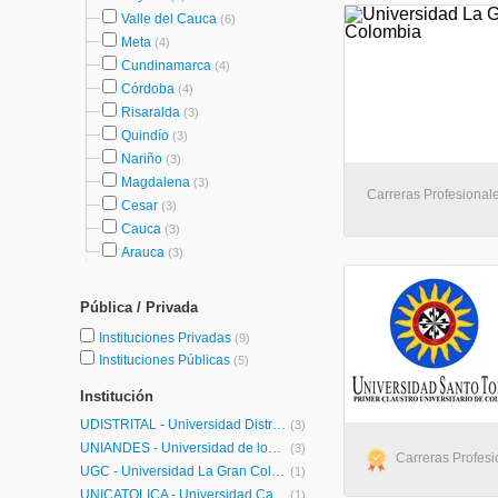
Valle del Cauca
(6)
Meta
(4)
Cundinamarca
(4)
Córdoba
(4)
Risaralda
(3)
Quindío
(3)
Nariño
(3)
Magdalena
(3)
Carreras Profesional
Cesar
(3)
Cauca
(3)
Arauca
(3)
Pública / Privada
Instituciones Privadas
(9)
Instituciones Públicas
(5)
Institución
UDISTRITAL - Universidad Distrital Francisco José de Caldas
(3)
UNIANDES - Universidad de los Andes
(3)
Carreras Profesi
UGC - Universidad La Gran Colombia
(1)
UNICATÓLICA - Universidad Católica de Colombia
(1)