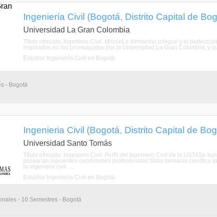
Ingeniería Civil (Bogotá, Distrito Capital de Bo
Universidad La Gran Colombia
Título ofrecido: Ingeniero Civil. MisiónLa formación integral y el perfecc
inspirados en los promulgados por la Universidad La Gran Colombia, y q
Estudiar Ingeniería Civil en Bogotá
es - Bogotá
Ingenieria Civil (Bogotá, Distrito Capital de Bo
Universidad Santo Tomás
Título ofrecido: Ingeniero Civil. Perfil del Ingeniero Civil de la USTASe 
posea las siguientes condiciones profesionales:Slida formacin cientfica q
la ingeniera civil. ...
Estudiar Ingeniería Civil en Bogotá
onales - 10 Semestres - Bogotá