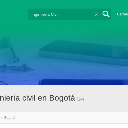
X
Carrer
iería civil en Bogotá
(14)
/
Bogotá