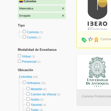
Colombia
Matemática
Envigado
Tipo
Carreras
(3)
Cursos
(1)
Carrera
Modalidad de Enseñanza
Virtual
(3)
Presencial
(1)
Ubicación
Colombia
(84)
Antioquia
(15)
Medellín
(6)
Carmen de Viboral
(5)
Carreras Profesionale
Andes
(5)
Yarumal
(4)
Turbo
(4)