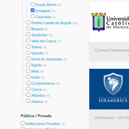
Puerto Berrío
(4)
Envigado
(4)
Caucasia
(4)
Distrito Capital de Bogotá
(14)
Boyacá
(6)
Santander
(5)
Valle del Cauca
(4)
Tolima
(4)
Carreras Profesionale
Quindío
(4)
Norte de Santander
(4)
Nariño
(4)
Meta
(4)
Huila
(4)
Cundinamarca
(4)
Cauca
(4)
Atlántico
(4)
Arauca
(4)
Pública / Privada
Diplomados - 120 Hora
Instituciones Privadas
(3)