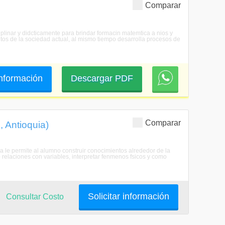
Comparar
plinar y didcticamente para brindar formacin matemtica a nios y
ntos de la sociedad actual, al mismo tiempo desarrolla procesos de
 información
Descargar PDF
Comparar
, Antioquia)
ma le permite al alumno construir conocimientos alrededor de la
relaciones con variables, interpretar fenmenos fsicos y como
Solicitar información
Consultar Costo