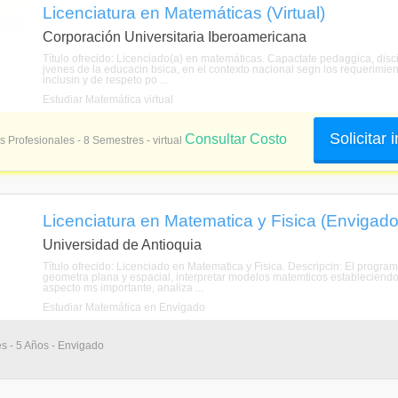
Licenciatura en Matemáticas (Virtual)
Corporación Universitaria Iberoamericana
Título ofrecido: Licenciado(a) en matemáticas. Capactate pedaggica, disci
jvenes de la educacin bsica, en el contexto nacional segn los requerimie
inclusin y de respeto po ...
Estudiar Matemática virtual
Solicitar
Consultar Costo
s Profesionales - 8 Semestres - virtual
Licenciatura en Matematica y Fisica (Envigado
Universidad de Antioquia
Título ofrecido: Licenciado en Matematica y Fisica. Descripcin: El progra
geometra plana y espacial, interpretar modelos matemticos estableciendo 
aspecto ms importante, analiza ...
Estudiar Matemática en Envigado
s - 5 Años - Envigado