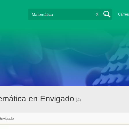
X
Carrer
emática en Envigado
(4)
Envigado