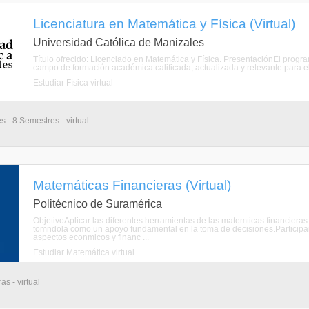
Licenciatura en Matemática y Física (Virtual)
Universidad Católica de Manizales
Título ofrecido: Licenciado en Matemática y Física. PresentaciónEl progr
campo de formación académica calificada, actualizada y relevante para el f
Estudiar Física virtual
s - 8 Semestres - virtual
Matemáticas Financieras (Virtual)
Politécnico de Suramérica
ObjetivoAplicar las diferentes herramientas de las matemticas financieras
tomndola como un apoyo fundamental en la toma de decisiones.Participan
aspectos econmicos y financ ...
Estudiar Matemática virtual
s - virtual