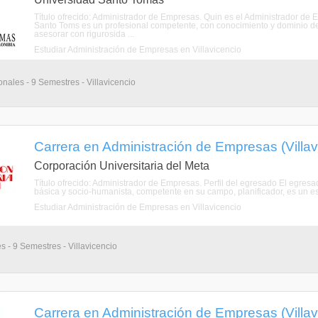
Título ofrecido: Administrador de Empresas. Quin es el Administrador d
Santo Toms es un profesional competente, con conocimiento y dominio de lo
asesorar con rigurosida ...
Estudiar Administración de Empresas en Villavicencio
onales - 9 Semestres - Villavicencio
Carrera en Administración de Empresas (Villav
Corporación Universitaria del Meta
Título ofrecido: Administrador de Empresas. Perfil del egresado El egresa
básica y socio-humanista, competente en su campo, planificador, es un est
Estudiar Administración de Empresas en Villavicencio
s - 9 Semestres - Villavicencio
Carrera en Administración de Empresas (Villav