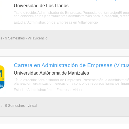
Universidad de Los Llanos
Título ofrecido: Administrador de Empresas. Propósito de formaciónEl p
con conocimientos y herramientas administrativas para la creación, direcc
Estudiar Administración de Empresas en Villavicencio
s - 9 Semestres - Villavicencio
Carrera en Administración de Empresas (Virtua
Universidad Autónoma de Manizales
Título ofrecido: Administrador de Empresas. PresentaciónLa administraci
planeación, organización, ejecución y control de recursos humanos, financi
Estudiar Administración de Empresas virtual
s - 9 Semestres - virtual