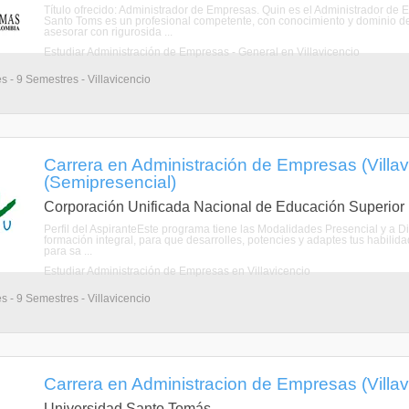
Título ofrecido: Administrador de Empresas. Quin es el Administrador d
Santo Toms es un profesional competente, con conocimiento y dominio de lo
asesorar con rigurosida ...
Estudiar Administración de Empresas - General en Villavicencio
s - 9 Semestres - Villavicencio
Carrera en Administración de Empresas (Villav
(Semipresencial)
Corporación Unificada Nacional de Educación Superior
Perfil del AspiranteEste programa tiene las Modalidades Presencial y a D
formación integral, para que desarrolles, potencies y adaptes tus habili
para sa ...
Estudiar Administración de Empresas en Villavicencio
s - 9 Semestres - Villavicencio
Carrera en Administracion de Empresas (Villav
Universidad Santo Tomás