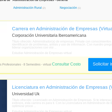
oría de "Administración de Empresas - General"
Administración Rural
Negociación
(2)
(1)
Carrera en Administración de Empresas (Virtua
Corporación Universitaria Iberoamericana
Título ofrecido: Administrador(a) de empresas. Frmate con conocimientos p
identificacin de problemas, anlisis y uso de informacin. Con nuestro preg
liderar organizaciones con visi ...
Estudiar Administración de Empresas virtual
Solicitar
Consultar Costo
s Profesionales - 8 Semestres - virtual
Licenciatura en Administración de Empresas (V
Universidad Uk
Título ofrecido: Licenciado en Administración de Empresas. Si te interesa
exitosos, esta carrera es para ti. Con la Licenciatura en Administracin d
optimizar proce ...
Estudiar Administración de Empresas virtual