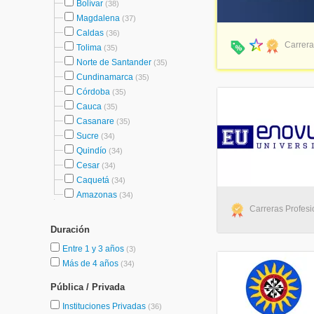
Bolívar
(38)
Magdalena
(37)
Caldas
(36)
Carrera
Tolima
(35)
Norte de Santander
(35)
Cundinamarca
(35)
Córdoba
(35)
Cauca
(35)
Casanare
(35)
Sucre
(34)
Quindío
(34)
Cesar
(34)
Caquetá
(34)
Amazonas
(34)
Carreras Profesio
Duración
Entre 1 y 3 años
(3)
Más de 4 años
(34)
Pública / Privada
Instituciones Privadas
(36)