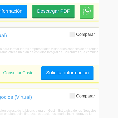
 información
Descargar PDF
Comparar
al)
 para formar lderes empresariales visionarios capaces de enfrentar
grama ofrece un plan de estudios integral de 120 crditos que combina
Solicitar información
Consultar Costo
Comparar
ocios (Virtual)
Quien egresa de la Licenciatura en Gestin Estratgica de los Negocios
in en planeacin, finanzas, operaciones, marketing y liderazgo lo