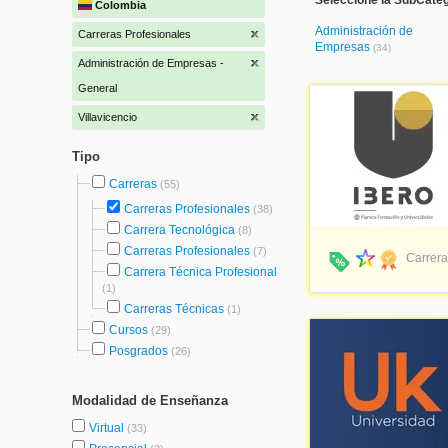
Seleccione la SubCateg
Colombia
Administración de
Carreras Profesionales
Empresas
(34)
Administración de Empresas -
General
Villavicencio
Tipo
Carreras
(55)
Carreras Profesionales
(38)
Carrera Tecnológica
(8)
Carreras Profesionales
(7)
Carrera
Carrera Técnica Profesional
(1)
Carreras Técnicas
(1)
Cursos
(29)
Posgrados
(26)
Modalidad de Enseñanza
Virtual
(33)