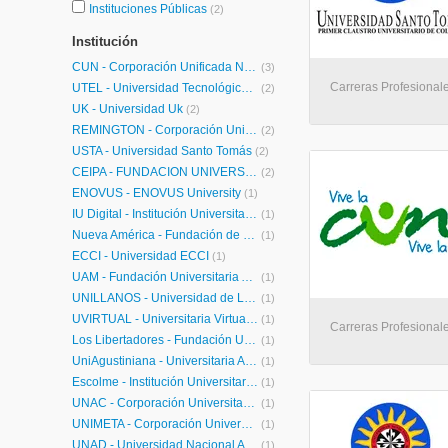
Instituciones Públicas
(2)
Institución
CUN - Corporación Unificada Nacional de Educación Superior
(3)
Carreras Profesionale
UTEL - Universidad Tecnológica Latinoamericana en Línea Colombia
(2)
UK - Universidad Uk
(2)
REMINGTON - Corporación Universitaria Remington
(2)
USTA - Universidad Santo Tomás
(2)
CEIPA - FUNDACION UNIVERSITARIA-CEIPA-
(2)
ENOVUS - ENOVUS University
(1)
IU Digital - Institución Universitaria Digital de Antioquia
(1)
Nueva América - Fundación de Educación Superior
(1)
ECCI - Universidad ECCI
(1)
UAM - Fundación Universitaria Autónoma de las Américas
(1)
UNILLANOS - Universidad de Los Llanos
(1)
UVIRTUAL - Universitaria Virtual Internacional
(1)
Carreras Profesionale
Los Libertadores - Fundación Universitaria Los Libertadores
(1)
UniAgustiniana - Universitaria Agustiniana | UniAgustiniana
(1)
Escolme - Institución Universitaria Escolme
(1)
UNAC - Corporación Universitaria Adventista
(1)
UNIMETA - Corporación Universitaria del Meta
(1)
UNAD - Universidad Nacional Abierta y a Distancia
(1)