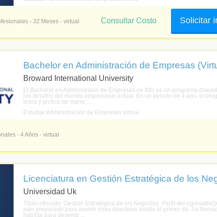
Solicitar
Consultar Costo
fesionales - 32 Meses - virtual
Bachelor en Administración de Empresas (Virtu
Broward International University
El Bachelor en Administracin de Empresas de BIU es un programa diseado
los desafos del mundo empresarial actual. En un perodo de 4 aos, el pro
teora y prctica de mane ...
Estudiar Administración de Empresas virtual
nales - 4 Años - virtual
Licenciatura en Gestión Estratégica de los Neg
Universidad Uk
Título ofrecido: Gestión Estratégica de los Negocios. Perfil del egresado
sale preparado para asumir roles directivos desde el primer da. Su formac
habilita para desemp ...