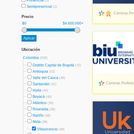
Presencial
(3)
Semipresencial
(2)
Carreras Pro
Precio
$0
$4.600.000+
Ubicación
Colombia
(938)
Distrito Capital de Bogotá
(72)
Antioquia
(53)
Valle del Cauca
(48)
Carreras Profesio
Santander
(41)
Huila
(40)
Boyacá
(40)
Atlántico
(39)
Risaralda
(38)
Nariño
(38)
Meta
(38)
Villavicencio
(38)