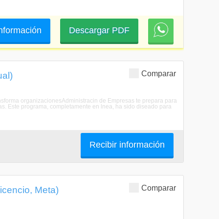
 información
Descargar PDF
Comparar
al)
transforma organizacionesAdministracin de Empresas te prepara para
rnas. Este programa, completamente en lnea, ha sido diseado para
Recibir información
Comparar
icencio, Meta)