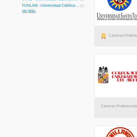
FUNLAM - Universidad Católica Luis Amigó
(1)
Ver Más
ÁREANDINA - Fundación Universitaria del Área Andina
(1)
Institución Universitaria Americana
(1)
UCN - Fundación Universitaria Católica del Norte
(1)
AUTÓNOMA - Universidad Autónoma de Manizales
(1)
Carreras Profesi
UAN - Universidad Antonio Nariño
(1)
FESC - Fundación de Estudios Superiores Comfanorte
(1)
UMANIZALES - Universidad de Manizales
(1)
UNAB - Universidad Autónoma de Bucaramanga
(1)
UIS - Universidad Industrial de Santander
(1)
IBERO - Corporación Universitaria Iberoamericana
(1)
Carreras Profesionale