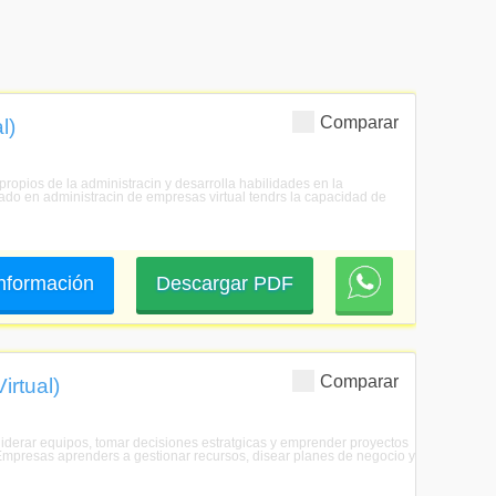
Comparar
l)
ropios de la administracin y desarrolla habilidades en la
rado en administracin de empresas virtual tendrs la capacidad de
 información
Descargar PDF
Comparar
irtual)
 liderar equipos, tomar decisiones estratgicas y emprender proyectos
e Empresas aprenders a gestionar recursos, disear planes de negocio y