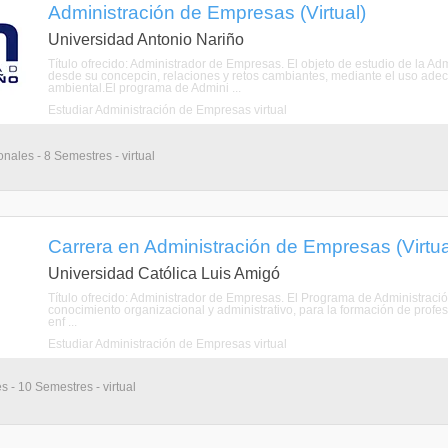
Administración de Empresas (Virtual)
Universidad Antonio Nariño
Título ofrecido: Administrador de Empresas. El objeto de estudio de la A
desde su concepcin, relaciones y retos cambiantes, mediante el uso adec
ambiental.El programa de Admini ...
Estudiar Administración de Empresas virtual
nales - 8 Semestres - virtual
Carrera en Administración de Empresas (Virtua
Universidad Católica Luis Amigó
Título ofrecido: Administrador de Empresas. El Programa de Administrac
conocimiento organizacional y administrativo, para la formación de profes
enf ...
Estudiar Administración de Empresas virtual
s - 10 Semestres - virtual