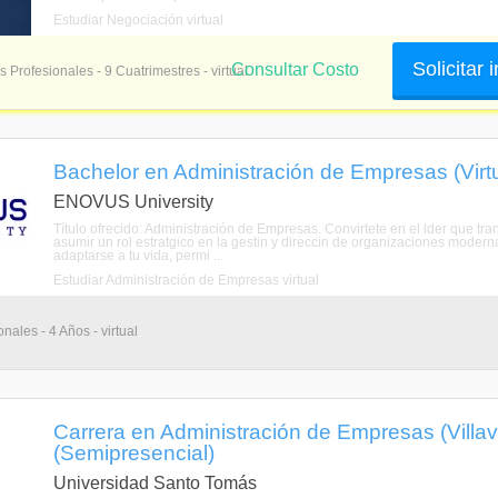
Estudiar Negociación virtual
Solicitar
Consultar Costo
s Profesionales - 9 Cuatrimestres - virtual
Bachelor en Administración de Empresas (Virtu
ENOVUS University
Título ofrecido: Administración de Empresas. Convirtete en el lder que 
asumir un rol estratgico en la gestin y direccin de organizaciones mode
adaptarse a tu vida, permi ...
Estudiar Administración de Empresas virtual
nales - 4 Años - virtual
Carrera en Administración de Empresas (Villav
(Semipresencial)
Universidad Santo Tomás