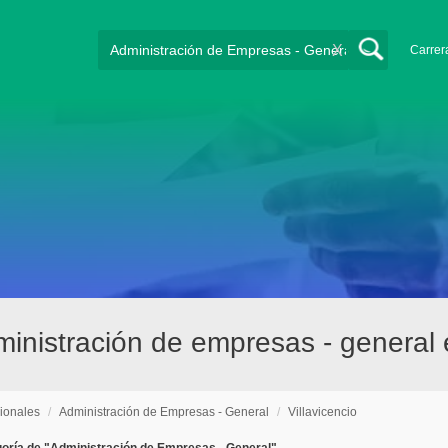
X
Carrer
inistración de empresas - general e
ionales
/
Administración de Empresas - General
/
Villavicencio