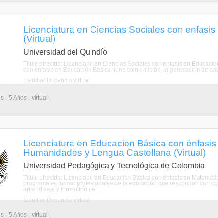
Licenciatura en Ciencias Sociales con enfasi
(Virtual)
Universidad del Quindío
Título ofrecido: Licenciado en Ciencias Sociales con enfasis en Educaci
con énfasis en Educación Básica tiene como misión, la generación de sab
Estudiar Docencia virtual
 - 5 Años - virtual
Licenciatura en Educación Básica con énfasis
Humanidades y Lengua Castellana (Virtual)
Universidad Pedagógica y Tecnológica de Colombia
Título ofrecido: Licenciado en Educación Básica con énfasis en Matemáti
programa es formar profesionales de la educación que respondan con co
aprendizaje y formación de ...
Estudiar Docencia virtual
 - 5 Años - virtual