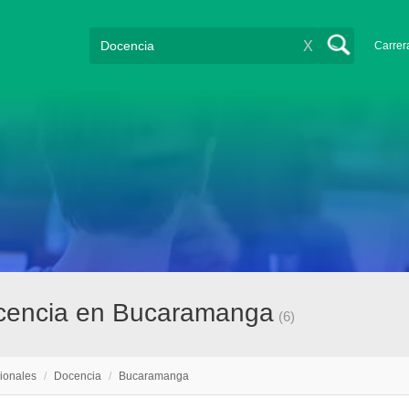
X
Carrer
ocencia en Bucaramanga
(6)
ionales
/
Docencia
/
Bucaramanga