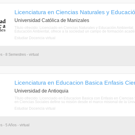
Licenciatura en Ciencias Naturales y Educación
Universidad Católica de Manizales
Título ofrecido: Licenciado en Ciencias Naturales y Educación Ambiental
Educación Ambiental, ofrece a la sociedad un campo de formación académica
Estudiar Docencia virtual
s - 8 Semestres - virtual
Licenciatura en Educacion Basica Enfasis Cien
Universidad de Antioquia
Título ofrecido: Licenciado en Educacion Basica con Enfasis en Ciencias 
en Ciencias Sociales define su misión desde el marco misional de la Univ
Estudiar Docencia virtual
 - 5 Años - virtual