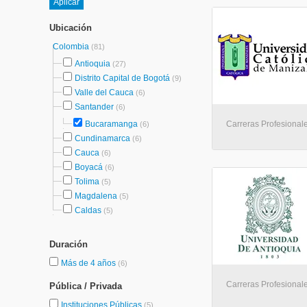
Ubicación
Colombia
(81)
Antioquia
(27)
Distrito Capital de Bogotá
(9)
Valle del Cauca
(6)
Santander
(6)
Bucaramanga
Carreras Profesionale
(6)
Cundinamarca
(6)
Cauca
(6)
Boyacá
(6)
Tolima
(5)
Magdalena
(5)
Caldas
(5)
Duración
Más de 4 años
(6)
Carreras Profesionales
Pública / Privada
Instituciones Públicas
(5)