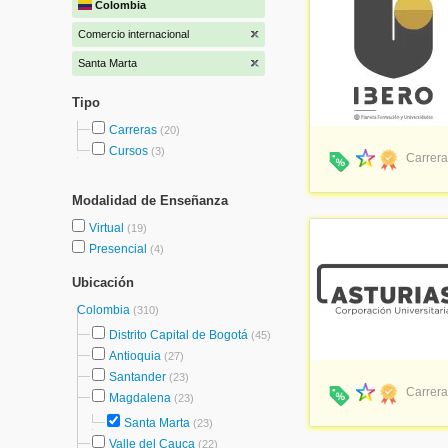
Colombia
Comercio internacional
Santa Marta
Tipo
Carreras
(20)
Cursos
(3)
Carrera
Modalidad de Enseñanza
Virtual
(19)
Presencial
(4)
Ubicación
Colombia
(310)
Distrito Capital de Bogotá
(45)
Antioquia
(27)
Santander
(23)
Carrera
Magdalena
(23)
Santa Marta
(23)
Valle del Cauca
(22)