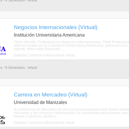
s - 9 Semestres - virtual
Negocios Internacionales (Virtual)
Institución Universitaria Americana
Título ofrecido: Profesional en Negocios Internacionales. Perfil Profesio
Internacionales en la Corporacin Universitaria Americana, adicional a los r
vigente, debe estar dispuesto ...
Estudiar Comercio internacional virtual
s - 9 Semestres - virtual
Carrera en Mercadeo (Virtual)
Universidad de Manizales
El profesional en Mercadeo es una persona preparada para disear estrate
mercadeo y del comercio internacional. Es competente para planear, eje
bienes y servicios, dentro y ...
Estudiar Comercio internacional virtual