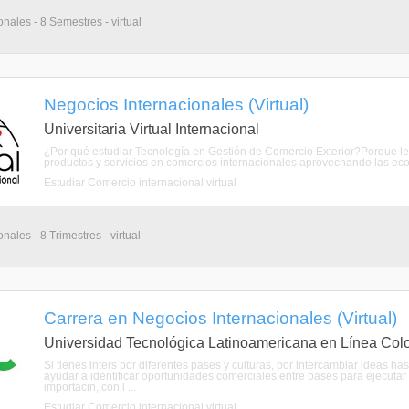
nales - 8 Semestres - virtual
Negocios Internacionales (Virtual)
Universitaria Virtual Internacional
¿Por qué estudiar Tecnología en Gestión de Comercio Exterior?Porque le pe
productos y servicios en comercios internacionales aprovechando las econ
Estudiar Comercio internacional virtual
nales - 8 Trimestres - virtual
Carrera en Negocios Internacionales (Virtual)
Universidad Tecnológica Latinoamericana en Línea Col
Si tienes inters por diferentes pases y culturas, por intercambiar ideas has
ayudar a identificar oportunidades comerciales entre pases para ejecutar 
importacin, con l ...
Estudiar Comercio internacional virtual