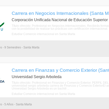
Carrera en Negocios Internacionales (Santa M
Corporación Unificada Nacional de Educación Superior
Título ofrecido: Profesional en Negocios Internacionales. Recibirás forma
con la posibilidad de realizar tus prácticas con certificación internacional
Estudiar Comercio internacional en Santa Marta
s - 9 Semestres - Santa Marta
Carrera en Finanzas y Comercio Exterior (San
Universidad Sergio Arboleda
Título ofrecido: Profesional en Finanzas y Comercio Exterior. PERFIL D
universidad sergio arboleda carrera de Finanzas y Comercio ExteriorEl a
Univesidad Sergio Arboleda es un bachill ...
Estudiar Comercio internacional en Santa Marta
s - 5 Años - Santa Marta