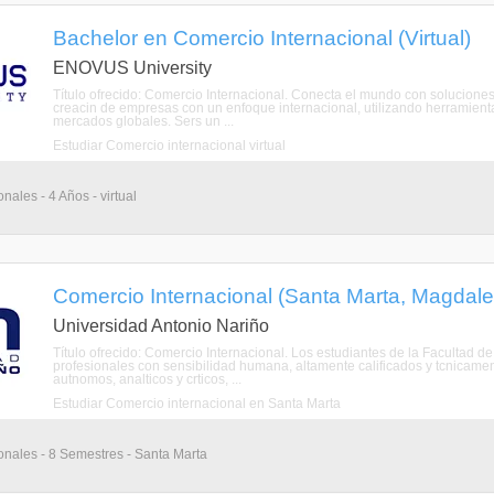
Bachelor en Comercio Internacional (Virtual)
ENOVUS University
Título ofrecido: Comercio Internacional. Conecta el mundo con soluciones
creacin de empresas con un enfoque internacional, utilizando herramienta
mercados globales. Sers un ...
Estudiar Comercio internacional virtual
nales - 4 Años - virtual
Comercio Internacional (Santa Marta, Magdal
Universidad Antonio Nariño
Título ofrecido: Comercio Internacional. Los estudiantes de la Facultad
profesionales con sensibilidad humana, altamente calificados y tcnicamen
autnomos, analticos y crticos, ...
Estudiar Comercio internacional en Santa Marta
onales - 8 Semestres - Santa Marta