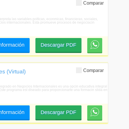
Comparar
rpreta las variables polticas, econmicas, financieras, sociales,
ocios internacionales. Esta promueve procesos de negociacin
 información
Descargar PDF
Comparar
s (Virtual)
Pregrado en Negocios Internacionales es una opcin educativa integral
 Este programa est diseado para proporcionarte una formacin slida en
 información
Descargar PDF