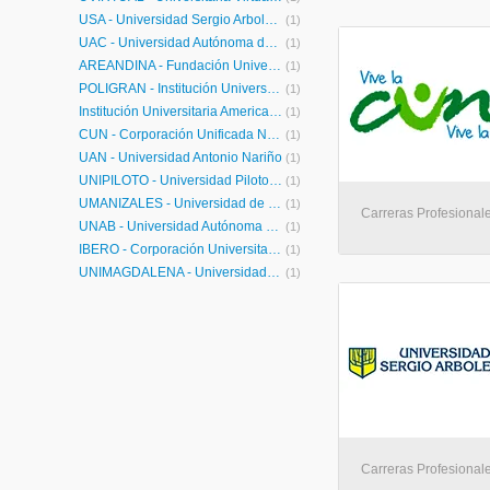
USA - Universidad Sergio Arboleda
(1)
UAC - Universidad Autónoma del Caribe
(1)
ÁREANDINA - Fundación Universitaria del Área Andina
(1)
POLIGRAN - Institución Universitaria Politécnico Grancolombiano
(1)
Institución Universitaria Americana
(1)
CUN - Corporación Unificada Nacional de Educación Superior
(1)
UAN - Universidad Antonio Nariño
(1)
UNIPILOTO - Universidad Piloto de Colombia
(1)
UMANIZALES - Universidad de Manizales
(1)
Carreras Profesionale
UNAB - Universidad Autónoma de Bucaramanga
(1)
IBERO - Corporación Universitaria Iberoamericana
(1)
UNIMAGDALENA - Universidad del Magdalena
(1)
Carreras Profesionale