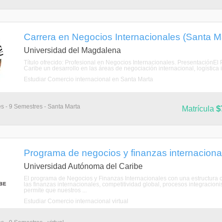
Carrera en Negocios Internacionales (Santa M
Universidad del Magdalena
Título ofrecido: Profesional en Negocios Internacionales. PresentaciónEl
Caribe un desarrollo en las áreas de negociación internacional, logística 
Estudiar Comercio internacional en Santa Marta
s - 9 Semestres - Santa Marta
$
Matrícula
Programa de negocios y finanzas internacional
Universidad Autónoma del Caribe
El programa de Negocios y Finanzas Internacionales con una estructura c
las finanzas internacionales, competitividad global, procesos integracionist
permite que nuestros ...
Estudiar Comercio internacional virtual