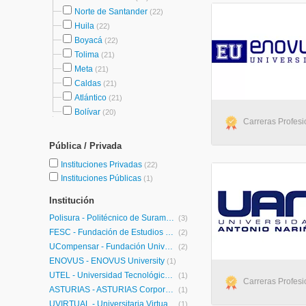
Norte de Santander
(22)
Huila
(22)
Boyacá
(22)
Tolima
(21)
Meta
(21)
Caldas
(21)
Atlántico
(21)
Bolívar
(20)
Carreras Profesio
Pública / Privada
Instituciones Privadas
(22)
Instituciones Públicas
(1)
Institución
Polisura - Politécnico de Suramérica
(3)
FESC - Fundación de Estudios Superiores Comfanorte
(2)
UCompensar - Fundación Universitaria Compensar
(2)
ENOVUS - ENOVUS University
(1)
UTEL - Universidad Tecnológica Latinoamericana en Línea Colombia
(1)
Carreras Profesi
ASTURIAS - ASTURIAS Corporación Universitaria
(1)
UVIRTUAL - Universitaria Virtual Internacional
(1)