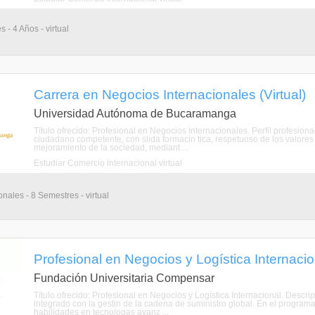
 - 4 Años - virtual
Carrera en Negocios Internacionales (Virtual)
Universidad Autónoma de Bucaramanga
Título ofrecido: Profesional en Negocios Internacionales. Perfil profesio
ciudadano competente, con slida formacin tica, respetuoso de los valore
mejoramiento de la sociedad, mediant ...
Estudiar Comercio internacional virtual
nales - 8 Semestres - virtual
Profesional en Negocios y Logística Internacion
Fundación Universitaria Compensar
Título ofrecido: Profesional en Negocios y Logística Internacional. Desc
integrado con la gestin de la cadena de suministro global. En el programa
habilidades en tecnologas avanz ...