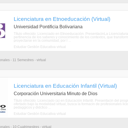
Licenciatura en Etnoeducación (Virtual)
Universidad Pontificia Bolivariana
Título ofrecido: Licenciado en Etnoeducación. PresentacinLa Licenciatu
pertinencia de los saberes y conocimiento de los contextos, que transfor
proyectarse en la comunidad, por l ...
Estudiar Gestión Educativa virtual
nales - 11 Semestres - virtual
Licenciatura en Educación Infantil (Virtual)
Corporación Universitaria Minuto de Dios
Título ofrecido: Licenciado (a) en Educación Infantil. Presentacin del p
ofertado bajo la modalidad virtual, busca la formacin de profesionales l
pedaggicos y didctico ...
Estudiar Gestión Educativa virtual
nales - 10 Cuatrimestres - virtual