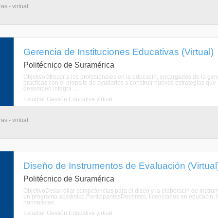
s - virtual
Gerencia de Instituciones Educativas (Virtual)
Politécnico de Suramérica
ObjetivoOfrecer a los profesionales en la educacin, encargados de la geren
practicas con el propsito de ayudarles a construir nuevas estrategias que
desempeo integra ...
Estudiar Gestión Educativa virtual
s - virtual
Diseño de Instrumentos de Evaluación (Virtual
Politécnico de Suramérica
ObjetivoDesarrollar competencias para el diseo y la elaboracin de instrum
un programa acadmico.ParticipantesDocentes, licenciados en educacin, te
normalistas.
Estudiar Gestión Educativa virtual