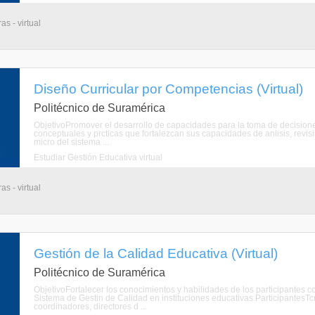
s - virtual
Diseño Curricular por Competencias (Virtual)
Politécnico de Suramérica
ObjetivoPromover el desarrollo de capacidades para la toma de decisiones
conceptuales y prcticas que fortalezcan sus capacidades de anlisis, revisi
micro del sistema ...
Estudiar Gestión Educativa virtual
s - virtual
Gestión de la Calidad Educativa (Virtual)
Politécnico de Suramérica
ObjetivoFortalecer los conocimientos y habilidades de los participantes c
Sistema de Gestin de Calidad en instituciones educativas.ParticipantesTc
coordinadores, directores d ...