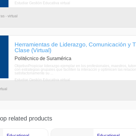
Estudiar Gestión Educativa virtual
s - virtual
Herramientas de Liderazgo, Comunicación y T
Clase (Virtual)
Politécnico de Suramérica
ObjetivoPropiciar liderazgo ejemplar en los profesionales, maestros, tut
con estrategias grupales que faciliten la interaccin y optimicen las rela
satisfactoriamente su ...
Estudiar Gestión Educativa virtual
rtual