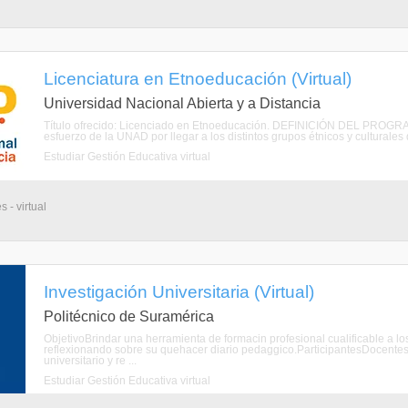
Licenciatura en Etnoeducación (Virtual)
Universidad Nacional Abierta y a Distancia
Título ofrecido: Licenciado en Etnoeducación. DEFINICIÓN DEL PROGRAM
esfuerzo de la UNAD por llegar a los distintos grupos étnicos y culturales de
Estudiar Gestión Educativa virtual
 - virtual
Investigación Universitaria (Virtual)
Politécnico de Suramérica
ObjetivoBrindar una herramienta de formacin profesional cualificable a los
reflexionando sobre su quehacer diario pedaggico.ParticipantesDocentes 
universitario y re ...
Estudiar Gestión Educativa virtual