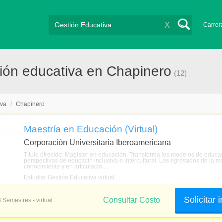
X
Carrer
ión educativa en Chapinero
(12)
iva
/
Chapinero
Maestría en Educación (Virtual)
Corporación Universitaria Iberoamericana
Título ofrecido: Magister en educación. Transforma los modelos de educac
perspectivas de educacin inclusiva e intercultural. Los egresados de la m
conocimiento y en articulacin ...
Estudiar Gestión Educativa virtual
Solicitar
Consultar Costo
3 Semestres - virtual