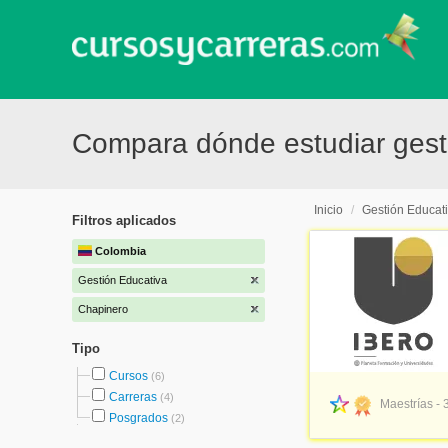
Compara dónde estudiar gest
Inicio
/
Gestión Educat
Filtros aplicados
Colombia
Gestión Educativa
Chapinero
Tipo
Cursos
(6)
Carreras
(4)
Maestrías - 
Posgrados
(2)