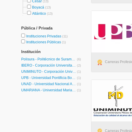
Cesar
(13)
Boyacá
(13)
Atlántico
(13)
Pública / Privada
Instituciones Privadas
(11)
Instituciones Públicas
(1)
Institución
Polisura - Politécnico de Suramérica
(6)
Carreras Profesio
IBERO - Corporación Universitaria Iberoamericana
(2)
UNIMINUTO - Corporación Universitaria Minuto de Dios
(1)
UPB - Universidad Pontificia Bolivariana
(1)
UNAD - Universidad Nacional Abierta y a Distancia
(1)
UMARIANA - Universidad Mariana
(1)
Carreras Profesio