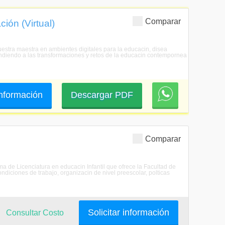
Comparar
ión (Virtual)
uestra maestra en ambientes digitales para la educacin, disea
ndiendo a las transformaciones y retos de la educacin contempornea
 información
Descargar PDF
Comparar
ma de Licenciatura en educacin Infantil que ofrece la Facultad de
ndiciones de trabajo, organizacin de nivel preescolar, polticas
Solicitar información
Consultar Costo