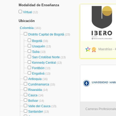
Modalidad de Enseñanza
Virtual
(12)
Ubicación
Colombia
(161)
Distrito Capital de Bogotá
(23)
Bogotá
(16)
Usaquén
(13)
Maestrías - 
Suba
(13)
San Cristóbal Norte
(13)
Kennedy Central
(13)
Fontibón
(13)
Engativá
(13)
Antioquia
(16)
Cundinamarca
(15)
Risaralda
(14)
Cauca
(14)
Bolívar
(14)
Valle del Cauca
(13)
Carreras Profesionale
Santander
(13)