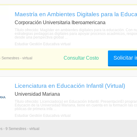
Maestría en Ambientes Digitales para la Educac
Corporación Universitaria Iberoamericana
Título ofrecido: Magíster en ambientes digitales para la educación. Con n
estrategias pedaggicas digitales para apoyar procesos acadmicos, respo
desde una perspectiva global ...
Estudiar Gestión Educativa virtual
Solicitar
Consultar Costo
4 Semestres - virtual
Licenciatura en Educación Infantil (Virtual)
Universidad Mariana
Título ofrecido: Licenciado(a) en Educación Infantil. PresentacinEl progra
Educacin de la Universidad Mariana, tiene en cuenta en la formacin las co
pblicas de primera infa ...
Estudiar Gestión Educativa virtual
s - 9 Semestres - virtual