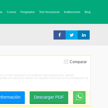
as
Cursos
Posgrados
Test Vocacional
Instituciones
Blog
Comparar
in a nivel nacional y el contexto latinoamericano, desde
aestra en educacin virtual son sujetos inmersos en la construccin de
 información
Descargar PDF