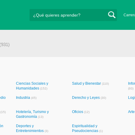
Carrer
(931)
Ciencias Sociales y
Salud y Bienestar
Info
(110)
Humanidades
(152)
(93)
edio
Industria
Derecho y Leyes
Logí
(45)
(30)
s
Hotelería, Turismo y
Oficios
Art
(15)
(12)
Gastronomía
(13)
ón
Deportes y
Espiritualidad y
Entretenimientos
Pseudociencias
(3)
(1)