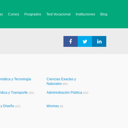
as
Cursos
Posgrados
Test Vocacional
Instituciones
Blog
rmática y Tecnología
Ciencias Exactas y
Naturales
(60)
stica y Transporte
Administración Pública
(28)
(20)
e y Diseño
Idiomas
(12)
(8)