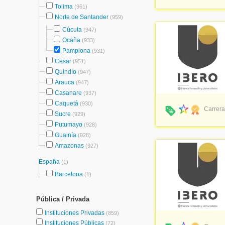
Tolima
(961)
Norte de Santander
(959)
Cúcuta
(947)
Ocaña
(933)
Pamplona
(931)
Cesar
(951)
Quindío
(947)
Arauca
(947)
Casanare
(937)
Caquetá
(930)
Carrera
Sucre
(929)
Putumayo
(928)
Guainía
(928)
Amazonas
(927)
España
(1)
Barcelona
(1)
Pública / Privada
Instituciones Privadas
(859)
Instituciones Públicas
(72)