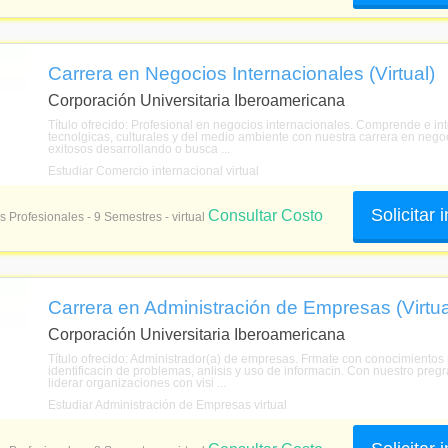
Carrera en Negocios Internacionales (Virtual)
Corporación Universitaria Iberoamericana
Título ofrecido: Profesional en negocios internacionales. Comprende e inte
tecnolgicas, culturales y del medio ambiente con nuestra carrera en neg
exitosos desarrollando o busca ...
Estudiar Comercio internacional virtual
Solicitar
Consultar Costo
s Profesionales - 9 Semestres - virtual
Carrera en Administración de Empresas (Virtua
Corporación Universitaria Iberoamericana
Título ofrecido: Administrador(a) de empresas. Frmate con conocimientos p
identificacin de problemas, anlisis y uso de informacin. Con nuestro preg
liderar organizaciones con visi ...
Estudiar Administración de Empresas virtual