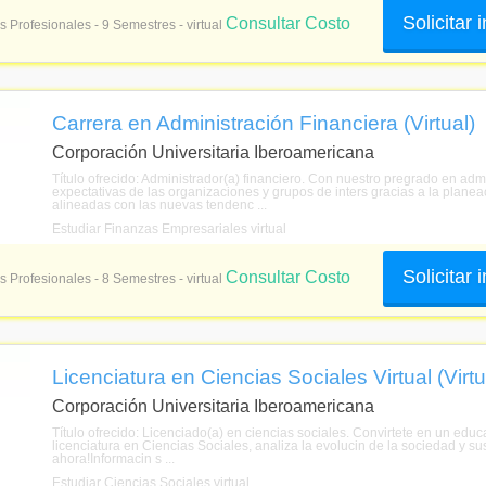
Solicitar
Consultar Costo
s Profesionales - 9 Semestres - virtual
Carrera en Administración Financiera (Virtual)
Corporación Universitaria Iberoamericana
Título ofrecido: Administrador(a) financiero. Con nuestro pregrado en adm
expectativas de las organizaciones y grupos de inters gracias a la planeac
alineadas con las nuevas tendenc ...
Estudiar Finanzas Empresariales virtual
Solicitar
Consultar Costo
s Profesionales - 8 Semestres - virtual
Licenciatura en Ciencias Sociales Virtual (Virtu
Corporación Universitaria Iberoamericana
Título ofrecido: Licenciado(a) en ciencias sociales. Convirtete en un educ
licenciatura en Ciencias Sociales, analiza la evolucin de la sociedad y s
ahora!Informacin s ...
Estudiar Ciencias Sociales virtual