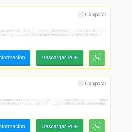
Comparar
ducacin artstica visual con nuestra Licenciatura en Artes Visuales.
gacin y la innovacin con enfoque humanista y diverso.Informacin
 información
Descargar PDF
Comparar
tin empresarial con miras a mejorar la productividad y competitividad
con el programa de ingeniera industrial, introduce procedimientos
 información
Descargar PDF