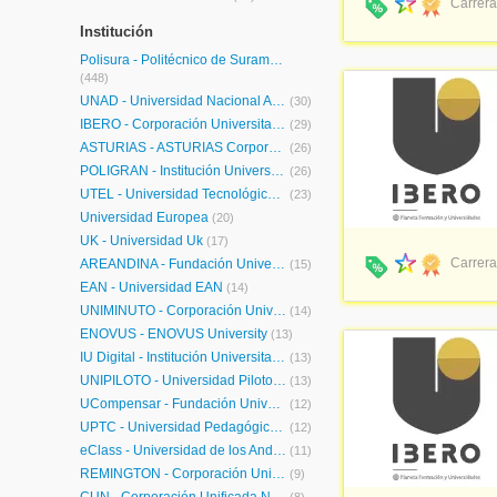
Carrera
Institución
Polisura - Politécnico de Suramérica
(448)
UNAD - Universidad Nacional Abierta y a Distancia
(30)
IBERO - Corporación Universitaria Iberoamericana
(29)
ASTURIAS - ASTURIAS Corporación Universitaria
(26)
POLIGRAN - Institución Universitaria Politécnico Grancolombiano
(26)
UTEL - Universidad Tecnológica Latinoamericana en Línea Colombia
(23)
Universidad Europea
(20)
UK - Universidad Uk
(17)
Carrera
ÁREANDINA - Fundación Universitaria del Área Andina
(15)
EAN - Universidad EAN
(14)
UNIMINUTO - Corporación Universitaria Minuto de Dios
(14)
ENOVUS - ENOVUS University
(13)
IU Digital - Institución Universitaria Digital de Antioquia
(13)
UNIPILOTO - Universidad Piloto de Colombia
(13)
UCompensar - Fundación Universitaria Compensar
(12)
UPTC - Universidad Pedagógica y Tecnológica de Colombia
(12)
eClass - Universidad de los Andes
(11)
REMINGTON - Corporación Universitaria Remington
(9)