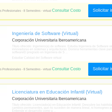
Solicitar
Consultar Costo
s Profesionales - 8 Semestres - virtual
Ingeniería de Software (Virtual)
Corporación Universitaria Iberoamericana
Título ofrecido: Ingeniero(a) de software. Estudia Ingeniera de Software vi
innovadoras en sistemas y arquitecturas. Domina herramientas clave par
softwareEl pregrado en Ingeniera de S ...
Estudiar Calidad del Software virtual
Solicitar
Consultar Costo
s Profesionales - 8 Semestres - virtual
Licenciatura en Educación Infantil (Virtual)
Corporación Universitaria Iberoamericana
Título ofrecido: Licenciado(a) en Educación Infantil. Descubre las habil
cambios permanentes, que no suceden de manera lineal, ni homogneo para 
Entiende el desarrollo como u ...