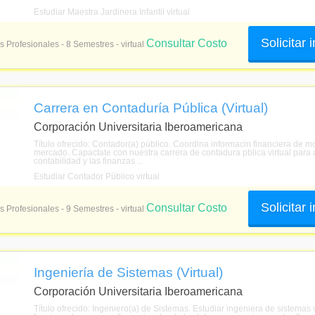
Estudiar Maestra Jardinera Infantil virtual
Solicitar
Consultar Costo
s Profesionales - 8 Semestres - virtual
Carrera en Contaduría Pública (Virtual)
Corporación Universitaria Iberoamericana
Título ofrecido: Contador(a) público. Coordina informacin financiera de
mercado. Capactate con nuestra carrera de contadura pblica virtual para 
contabilidad y las finanzas ...
Estudiar Contador Público virtual
Solicitar
Consultar Costo
s Profesionales - 9 Semestres - virtual
Ingeniería de Sistemas (Virtual)
Corporación Universitaria Iberoamericana
Título ofrecido: Ingeniero(a) de Sistemas. Estudiar ingeniera de sistemas 