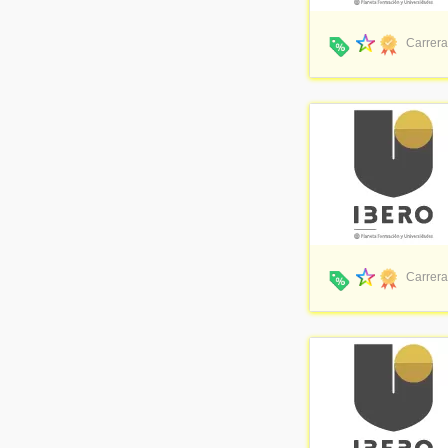
Nueva América - Fundación de Educación Superior
(3)
UNAC - Corporación Universitaria Adventista
(3)
Carrera
UPB - Universidad Pontificia Bolivariana
(3)
AUTÓNOMA - Universidad Autónoma de Manizales
(3)
Jala University
(2)
UAM - Fundación Universitaria Autónoma de las Américas
(2)
IUMAFIS - Institución Universitaria Marco Fidel Suárez
(2)
FUCLA - Fundación Universitaria Claretiana
(2)
UNBOSQUE - Universidad El Bosque
(2)
UCENTRAL - Universidad Central
(2)
UMARIANA - Universidad Mariana
(2)
UCM - Universidad Católica de Manizales
(2)
ECCI - Universidad ECCI
(1)
Carrera
Universidad CES
(1)
Universidad de San Buenaventura
(1)
UniGermana - Fundación Universitaria Colombo Germana
(1)
Los Libertadores - Fundación Universitaria Los Libertadores
(1)
UniAgustiniana - Universitaria Agustiniana | UniAgustiniana
(1)
UAC - Universidad Autónoma del Caribe
(1)
UNIPAZ - Instituto Universitario de la Paz
(1)