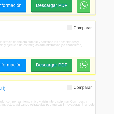
 información
Descargar PDF
Comparar
inistracin financiera cumple y satisface las necesidades y
in y ejecucin de estrategias administrativas y/o financieras,
 información
Descargar PDF
Comparar
al)
ador con pensamiento crtico y visin interdisciplinar. Con nuestra
us impactos, aplicando estrategias pedaggicas innovadoras, Inscrbete