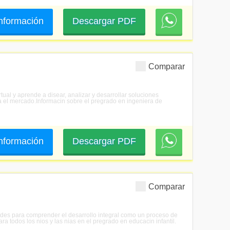
 información
Descargar PDF
Comparar
rtual y aprende a disear, analizar y desarrollar soluciones
a el mercado.Informacin sobre el pregrado en ingeniera de
 información
Descargar PDF
Comparar
idades para comprender el desarrollo integral como un proceso de
todos los nios y las nias en el pregrado en educacin infantil.