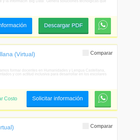
e y la informacin 'Big Data'. Genera soluciones tecnolgicas que
 información
Descargar PDF
Comparar
ana (Virtual)
scamos formar docentes en Humanidades y Lengua Castellana,
tados y con actitud inclusiva para desarrollar en los escolares
Solicitar información
ar Costo
Comparar
rtual)