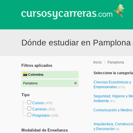
Dónde estudiar en Pamplona
Inicio
/
Pamplona
Filtros aplicados
Seleccione la categoría
Colombia
Ciencias Económicas y
Pamplona
Empresariales
(270)
Tipo
Seguridad, Higiene y M
Ambiente
(57)
Cursos
(470)
Carreras
(352)
Comunicación y Medio
Posgrados
(109)
Arquitectura, Construcci
y Decoración
(8)
Modalidad de Enseñanza