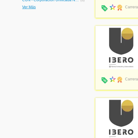
CUN - Corporación Unificada Nacional de Educación Superior
(8)
UCN - Fundación Universitaria Católica del Norte
(8)
Ver Más
Carrera
UAN - Universidad Antonio Nariño
(8)
FESC - Fundación de Estudios Superiores Comfanorte
(8)
Institución Universitaria Americana
(7)
UNAB - Universidad Autónoma de Bucaramanga
(7)
UIS - Universidad Industrial de Santander
(7)
UAO - Universidad Autónoma de Occidente
(7)
UNIQUINDIO - Universidad del Quindío
(7)
San Mateo - Fundación Universitaria San Mateo
(6)
UMANIZALES - Universidad de Manizales
(6)
Open World - Open World University
(5)
UVIRTUAL - Universitaria Virtual Internacional
(5)
Carrera
UNIPAMPLONA - Universidad de Pamplona
(5)
UCALDAS - Universidad de Caldas
(5)
UDEA - Universidad de Antioquia
(5)
CEIPA - FUNDACION UNIVERSITARIA-CEIPA-
(5)
Escolme - Institución Universitaria Escolme
(4)
CUC - Corporación Universitaria de la Costa
(4)
FUNLAM - Universidad Católica Luis Amigó
(4)
BIT - Build Innovate Transform
(3)
ESEIT - Escuela Superior de Empresa, Ingeniería y Tecnología
(3)