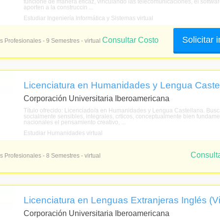
funcione de manera eficaz, vinculando las telecomunicaciones, el softwar
aporten a la construccin ...
Estudiar Ingeniería Informática y Sistemas virtual
Solicitar
Consultar Costo
s Profesionales - 9 Semestres - virtual
Licenciatura en Humanidades y Lengua Castell
Corporación Universitaria Iberoamericana
Título ofrecido: Licenciado/a en Humanidades y Lengua Castellana. Bu
socialmente sensibles, integrales, crticos, conceptualmente bien fundamen
nacionales el pensamiento creativo, ...
Estudiar Humanidades virtual
Consult
s Profesionales - 8 Semestres - virtual
Licenciatura en Lenguas Extranjeras Inglés (Vi
Corporación Universitaria Iberoamericana