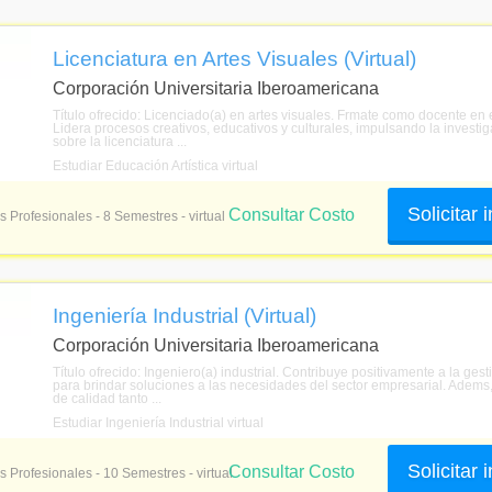
Licenciatura en Artes Visuales (Virtual)
Corporación Universitaria Iberoamericana
Título ofrecido: Licenciado(a) en artes visuales. Frmate como docente en e
Lidera procesos creativos, educativos y culturales, impulsando la investi
sobre la licenciatura ...
Estudiar Educación Artística virtual
Solicitar
Consultar Costo
s Profesionales - 8 Semestres - virtual
Ingeniería Industrial (Virtual)
Corporación Universitaria Iberoamericana
Título ofrecido: Ingeniero(a) industrial. Contribuye positivamente a la ges
para brindar soluciones a las necesidades del sector empresarial. Adems,
de calidad tanto ...
Estudiar Ingeniería Industrial virtual
Solicitar
Consultar Costo
s Profesionales - 10 Semestres - virtual