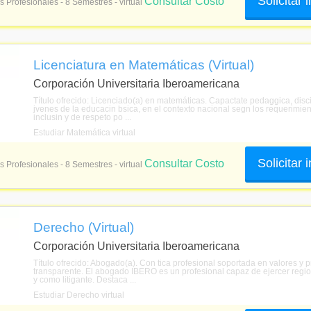
Solicitar
Consultar Costo
s Profesionales - 8 Semestres - virtual
Licenciatura en Matemáticas (Virtual)
Corporación Universitaria Iberoamericana
Título ofrecido: Licenciado(a) en matemáticas. Capactate pedaggica, disci
jvenes de la educacin bsica, en el contexto nacional segn los requerimie
inclusin y de respeto po ...
Estudiar Matemática virtual
Solicitar
Consultar Costo
s Profesionales - 8 Semestres - virtual
Derecho (Virtual)
Corporación Universitaria Iberoamericana
Título ofrecido: Abogado(a). Con tica profesional soportada en valores y 
transparente. El abogado IBERO es un profesional capaz de ejercer region
y como litigante. Destaca ...
Estudiar Derecho virtual