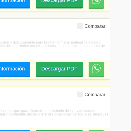
 información
Descargar PDF
Comparar
plinar y didcticamente para brindar formacin matemtica a nios y
ntos de la sociedad actual, al mismo tiempo desarrolla procesos de
 información
Descargar PDF
Comparar
principios que garanticen el cumplimiento de la ley de manera
al y localmente desde diferentes posiciones gerenciales, directivas