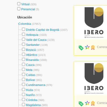
Virtual
(926)
Presencial
(5)
Ubicación
Colombia
(27957)
Distrito Capital de Bogotá
(1937)
Antioquia
(1503)
Valle del Cauca
(1138)
Santander
(1138)
Carrera
Boyacá
(1057)
Atlántico
(1013)
Risaralda
(1006)
Cauca
(996)
Meta
(995)
Caldas
(991)
Bolívar
(982)
Cundinamarca
(978)
Huila
(974)
Nariño
(972)
Córdoba
(968)
Carrera
Magdalena
(965)