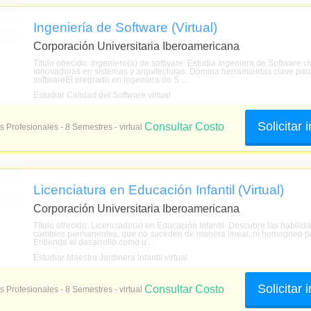
Ingeniería de Software (Virtual)
Corporación Universitaria Iberoamericana
Título ofrecido: Ingeniero(a) de software. Estudia Ingeniera de Software vi
innovadoras en sistemas y arquitecturas. Domina herramientas clave par
softwareEl pregrado en Ingeniera de S ...
Estudiar Calidad del Software virtual
Solicitar
Consultar Costo
s Profesionales - 8 Semestres - virtual
Licenciatura en Educación Infantil (Virtual)
Corporación Universitaria Iberoamericana
Título ofrecido: Licenciado(a) en Educación Infantil. Descubre las habil
cambios permanentes, que no suceden de manera lineal, ni homogneo para 
Entiende el desarrollo como u ...
Estudiar Maestra Jardinera Infantil virtual
Solicitar
Consultar Costo
s Profesionales - 8 Semestres - virtual