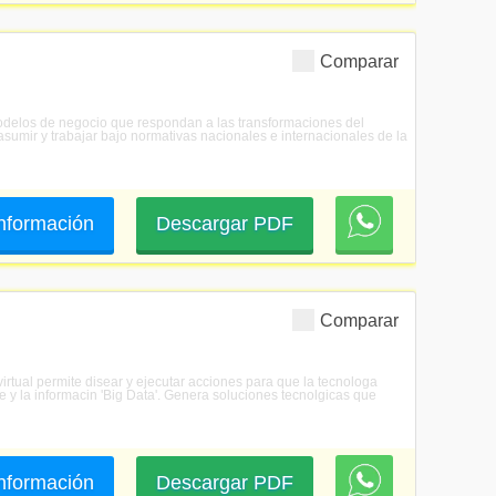
Comparar
 modelos de negocio que respondan a las transformaciones del
asumir y trabajar bajo normativas nacionales e internacionales de la
 información
Descargar PDF
Comparar
virtual permite disear y ejecutar acciones para que la tecnologa
e y la informacin 'Big Data'. Genera soluciones tecnolgicas que
 información
Descargar PDF