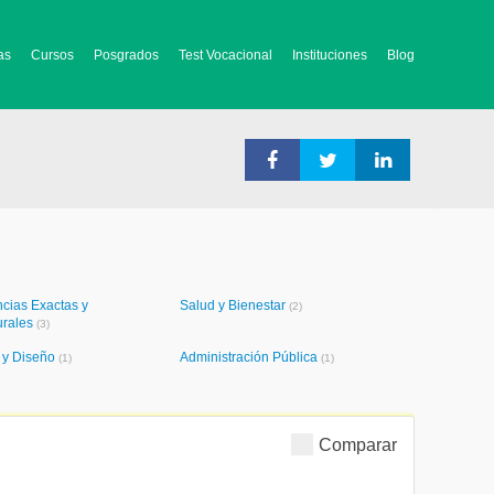
as
Cursos
Posgrados
Test Vocacional
Instituciones
Blog
cias Exactas y
Salud y Bienestar
(2)
urales
(3)
e y Diseño
Administración Pública
(1)
(1)
Comparar