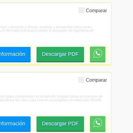
Comparar
rtual y aprende a disear, analizar y desarrollar soluciones
a el mercado.Informacin sobre el pregrado en ingeniera de
 información
Descargar PDF
Comparar
idades para comprender el desarrollo integral como un proceso de
todos los nios y las nias en el pregrado en educacin infantil.
 información
Descargar PDF