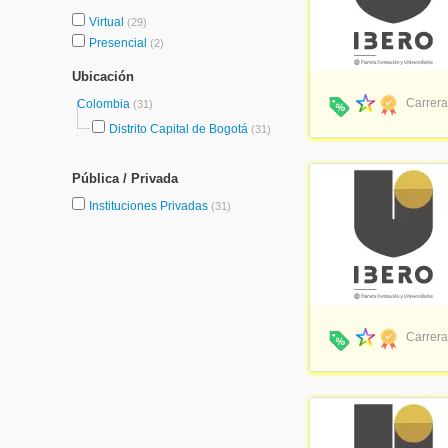
Virtual
(29)
Presencial
(2)
Ubicación
Carrera
Colombia
(31)
Distrito Capital de Bogotá
(31)
Pública / Privada
Instituciones Privadas
(31)
Carrera