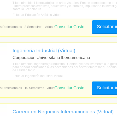
Título ofrecido: Licenciado(a) en artes visuales. Frmate como docente en e
Lidera procesos creativos, educativos y culturales, impulsando la investi
sobre la licenciatura ...
Estudiar Educación Artística virtual
Solicitar
Consultar Costo
s Profesionales - 8 Semestres - virtual
Ingeniería Industrial (Virtual)
Corporación Universitaria Iberoamericana
Título ofrecido: Ingeniero(a) industrial. Contribuye positivamente a la ges
para brindar soluciones a las necesidades del sector empresarial. Adems,
de calidad tanto ...
Estudiar Ingeniería Industrial virtual
Solicitar
Consultar Costo
s Profesionales - 10 Semestres - virtual
Carrera en Negocios Internacionales (Virtual)