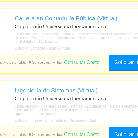
Carrera en Contaduría Pública (Virtual)
Corporación Universitaria Iberoamericana
Título ofrecido: Contador(a) público. Coordina informacin financiera de
mercado. Capactate con nuestra carrera de contadura pblica virtual para 
contabilidad y las finanzas ...
Estudiar Contador Público virtual
Solicitar
Consultar Costo
s Profesionales - 9 Semestres - virtual
Ingeniería de Sistemas (Virtual)
Corporación Universitaria Iberoamericana
Título ofrecido: Ingeniero(a) de Sistemas. Estudiar ingeniera de sistemas 
funcione de manera eficaz, vinculando las telecomunicaciones, el softwar
aporten a la construccin ...
Estudiar Ingeniería Informática y Sistemas virtual
Solicitar
Consultar Costo
s Profesionales - 9 Semestres - virtual