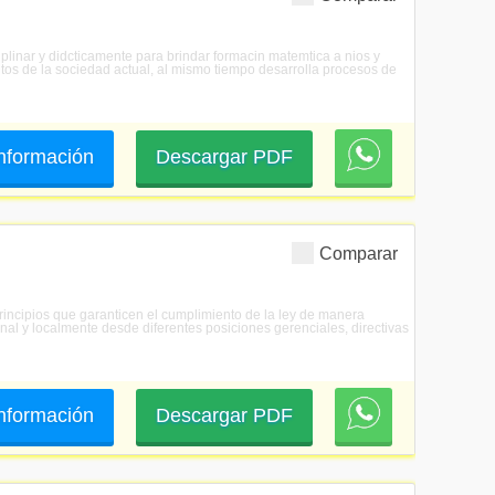
plinar y didcticamente para brindar formacin matemtica a nios y
ntos de la sociedad actual, al mismo tiempo desarrolla procesos de
 información
Descargar PDF
Comparar
principios que garanticen el cumplimiento de la ley de manera
al y localmente desde diferentes posiciones gerenciales, directivas
 información
Descargar PDF