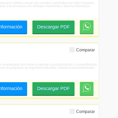
ducacin artstica visual con nuestra Licenciatura en Artes Visuales.
gacin y la innovacin con enfoque humanista y diverso.Informacin
 información
Descargar PDF
Comparar
tin empresarial con miras a mejorar la productividad y competitividad
con el programa de ingeniera industrial, introduce procedimientos
 información
Descargar PDF
Comparar