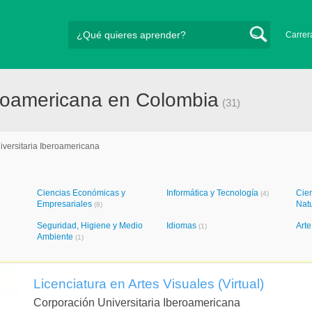
Carrer
eroamericana en Colombia
(31)
versitaria Iberoamericana
Ciencias Económicas y
Informática y Tecnología
Cien
(4)
Empresariales
Nat
(8)
Seguridad, Higiene y Medio
Idiomas
Art
(1)
Ambiente
(1)
Licenciatura en Artes Visuales (Virtual)
Corporación Universitaria Iberoamericana