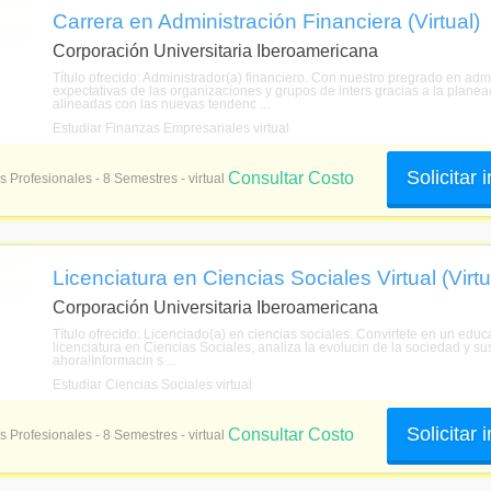
Carrera en Administración Financiera (Virtual)
Corporación Universitaria Iberoamericana
Título ofrecido: Administrador(a) financiero. Con nuestro pregrado en adm
expectativas de las organizaciones y grupos de inters gracias a la planeac
alineadas con las nuevas tendenc ...
Estudiar Finanzas Empresariales virtual
Solicitar
Consultar Costo
s Profesionales - 8 Semestres - virtual
Licenciatura en Ciencias Sociales Virtual (Virtu
Corporación Universitaria Iberoamericana
Título ofrecido: Licenciado(a) en ciencias sociales. Convirtete en un educ
licenciatura en Ciencias Sociales, analiza la evolucin de la sociedad y s
ahora!Informacin s ...
Estudiar Ciencias Sociales virtual
Solicitar
Consultar Costo
s Profesionales - 8 Semestres - virtual