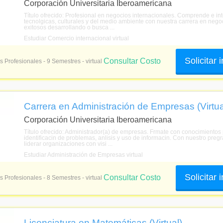
Corporación Universitaria Iberoamericana
Título ofrecido: Profesional en negocios internacionales. Comprende e inte
tecnolgicas, culturales y del medio ambiente con nuestra carrera en neg
exitosos desarrollando o busca ...
Estudiar Comercio internacional virtual
Solicitar
Consultar Costo
s Profesionales - 9 Semestres - virtual
Carrera en Administración de Empresas (Virtua
Corporación Universitaria Iberoamericana
Título ofrecido: Administrador(a) de empresas. Frmate con conocimientos p
identificacin de problemas, anlisis y uso de informacin. Con nuestro preg
liderar organizaciones con visi ...
Estudiar Administración de Empresas virtual
Solicitar
Consultar Costo
s Profesionales - 8 Semestres - virtual
Licenciatura en Matemáticas (Virtual)