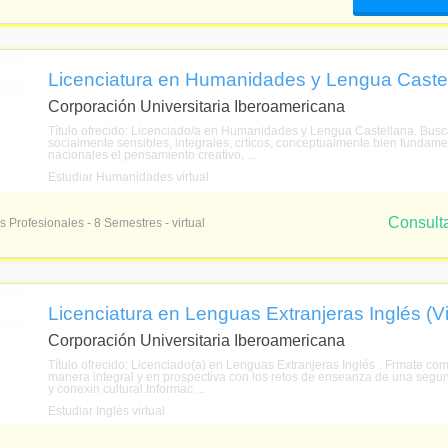
Licenciatura en Humanidades y Lengua Castell
Corporación Universitaria Iberoamericana
Título ofrecido: Licenciado/a en Humanidades y Lengua Castellana. Bu
socialmente sensibles, integrales, crticos, conceptualmente bien fundamen
nacionales el pensamiento creativo, ...
Estudiar Humanidades virtual
Consult
s Profesionales - 8 Semestres - virtual
Licenciatura en Lenguas Extranjeras Inglés (Vi
Corporación Universitaria Iberoamericana
Título ofrecido: Licenciado(a) en Lenguas Extranjeras Inglés . Frmate com
manera integral y en prospectiva con los retos de enseanza de una segu
y conexin cultural.Informac ...
Estudiar Inglés virtual