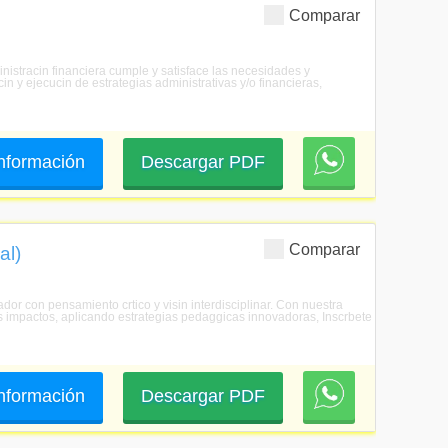
Comparar
inistracin financiera cumple y satisface las necesidades y
in y ejecucin de estrategias administrativas y/o financieras,
 información
Descargar PDF
Comparar
al)
ador con pensamiento crtico y visin interdisciplinar. Con nuestra
us impactos, aplicando estrategias pedaggicas innovadoras, Inscrbete
 información
Descargar PDF