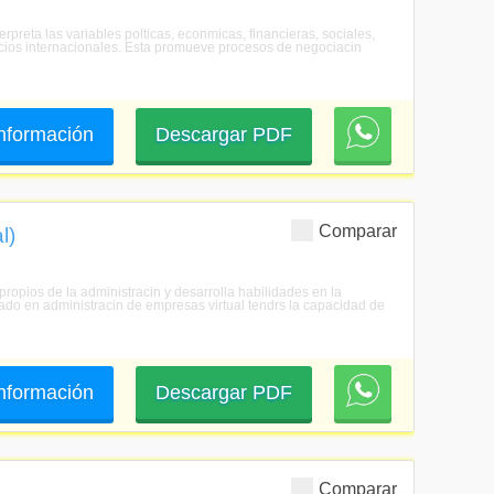
rpreta las variables polticas, econmicas, financieras, sociales,
ocios internacionales. Esta promueve procesos de negociacin
 información
Descargar PDF
Comparar
l)
ropios de la administracin y desarrolla habilidades en la
rado en administracin de empresas virtual tendrs la capacidad de
 información
Descargar PDF
Comparar