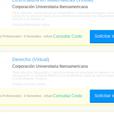
Corporación Universitaria Iberoamericana
Título ofrecido: Licenciado(a) en matemáticas. Capactate pedaggica, disci
jvenes de la educacin bsica, en el contexto nacional segn los requerimie
inclusin y de respeto po ...
Estudiar Matemática virtual
Solicitar
Consultar Costo
s Profesionales - 8 Semestres - virtual
Derecho (Virtual)
Corporación Universitaria Iberoamericana
Título ofrecido: Abogado(a). Con tica profesional soportada en valores y 
transparente. El abogado IBERO es un profesional capaz de ejercer region
y como litigante. Destaca ...
Estudiar Derecho virtual
Solicitar
Consultar Costo
s Profesionales - 9 Semestres - virtual