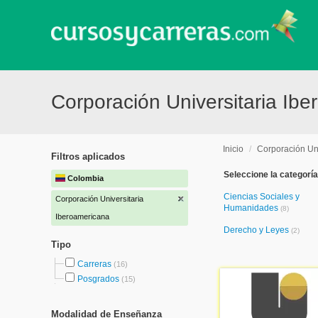
Corporación Universitaria Ib
Inicio
/
Corporación Uni
Filtros aplicados
Seleccione la categoría
Colombia
Ciencias Sociales y
Corporación Universitaria
Humanidades
(8)
Iberoamericana
Derecho y Leyes
(2)
Tipo
Carreras
(16)
Posgrados
(15)
Modalidad de Enseñanza